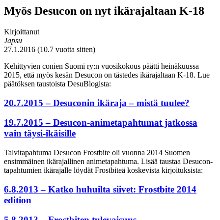
Myös Desucon on nyt ikärajaltaan K-18
Kirjoittanut
Japsu
27.1.2016 (10.7 vuotta sitten)
Kehittyvien conien Suomi ry:n vuosikokous päätti heinäkuussa
2015, että myös kesän Desucon on tästedes ikärajaltaan K-18. Lue
päätöksen taustoista DesuBlogista:
20.7.2015 – Desuconin ikäraja – mistä tuulee?
19.7.2015 – Desucon-animetapahtumat jatkossa
vain täysi-ikäisille
Talvitapahtuma Desucon Frostbite oli vuonna 2014 Suomen
ensimmäinen ikärajallinen animetapahtuma. Lisää taustaa Desucon-
tapahtumien ikärajalle löydät Frostbiteä koskevista kirjoituksista:
6.8.2013 – Katko huhuilta siivet: Frostbite 2014
edition
5.8.2013 – Frostbiten tulevaisuus