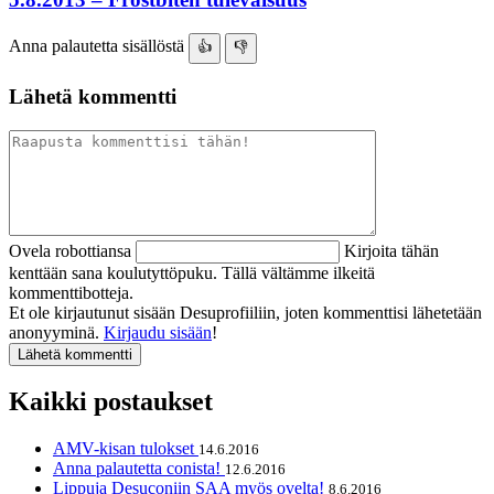
Anna palautetta sisällöstä
👍
👎
Lähetä kommentti
Ovela robottiansa
Kirjoita tähän
kenttään sana koulutyttöpuku. Tällä vältämme ilkeitä
kommenttibotteja.
Et ole kirjautunut sisään Desuprofiiliin, joten kommenttisi lähetetään
anonyyminä.
Kirjaudu sisään
!
Kaikki postaukset
AMV-kisan tulokset
14.6.2016
Anna palautetta conista!
12.6.2016
Lippuja Desuconiin SAA myös ovelta!
8.6.2016