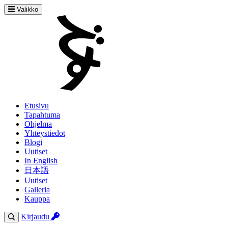
Valikko
Etusivu
Tapahtuma
Ohjelma
Yhteystiedot
Blogi
Uutiset
In English
日本語
Uutiset
Galleria
Kauppa
Kirjaudu