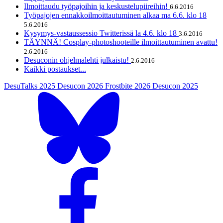
Ilmoittaudu työpajoihin ja keskustelupiireihin!
6.6.2016
Työpajojen ennakkoilmoittautuminen alkaa ma 6.6. klo 18
5.6.2016
Kysymys-vastaussessio Twitterissä la 4.6. klo 18
3.6.2016
TÄYNNÄ! Cosplay-photoshooteille ilmoittautuminen avattu!
2.6.2016
Desuconin ohjelmalehti julkaistu!
2.6.2016
Kaikki postaukset...
DesuTalks 2025
Desucon 2026
Frostbite 2026
Desucon 2025