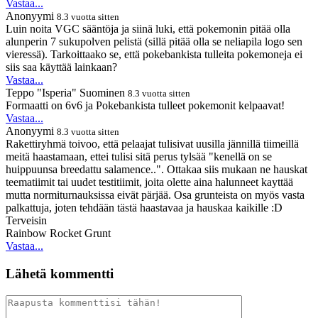
Vastaa...
Anonyymi
8.3 vuotta sitten
Luin noita VGC sääntöja ja siinä luki, että pokemonin pitää olla
alunperin 7 sukupolven pelistä (sillä pitää olla se neliapila logo sen
vieressä). Tarkoittaako se, että pokebankista tulleita pokemoneja ei
siis saa käyttää lainkaan?
Vastaa...
Teppo "Isperia" Suominen
8.3 vuotta sitten
Formaatti on 6v6 ja Pokebankista tulleet pokemonit kelpaavat!
Vastaa...
Anonyymi
8.3 vuotta sitten
Rakettiryhmä toivoo, että pelaajat tulisivat uusilla jännillä tiimeillä
meitä haastamaan, ettei tulisi sitä perus tylsää "kenellä on se
huippuunsa breedattu salamence..". Ottakaa siis mukaan ne hauskat
teematiimit tai uudet testitiimit, joita olette aina halunneet kayttää
mutta normiturnauksissa eivät pärjää. Osa grunteista on myös vasta
palkattuja, joten tehdään tästä haastavaa ja hauskaa kaikille :D
Terveisin
Rainbow Rocket Grunt
Vastaa...
Lähetä kommentti