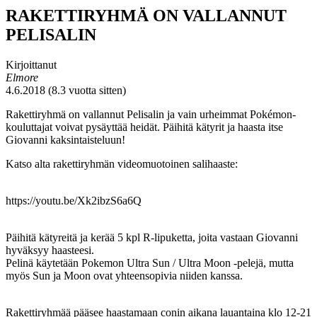
RAKETTIRYHMÄ ON VALLANNUT
PELISALIN
Kirjoittanut
Elmore
4.6.2018 (8.3 vuotta sitten)
Rakettiryhmä on vallannut Pelisalin ja vain urheimmat Pokémon-
kouluttajat voivat pysäyttää heidät. Päihitä kätyrit ja haasta itse
Giovanni kaksintaisteluun!
Katso alta rakettiryhmän videomuotoinen salihaaste:
https://youtu.be/Xk2ibzS6a6Q
Päihitä kätyreitä ja kerää 5 kpl R-lipuketta, joita vastaan Giovanni
hyväksyy haasteesi.
Pelinä käytetään Pokemon Ultra Sun / Ultra Moon -pelejä, mutta
myös Sun ja Moon ovat yhteensopivia niiden kanssa.
Rakettiryhmää pääsee haastamaan conin aikana lauantaina klo 12-21