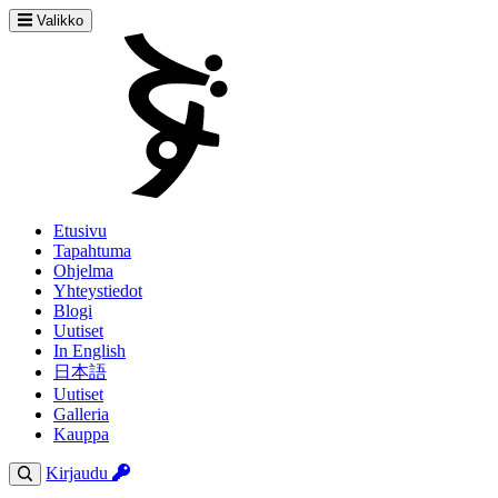
Valikko
Etusivu
Tapahtuma
Ohjelma
Yhteystiedot
Blogi
Uutiset
In English
日本語
Uutiset
Galleria
Kauppa
Kirjaudu