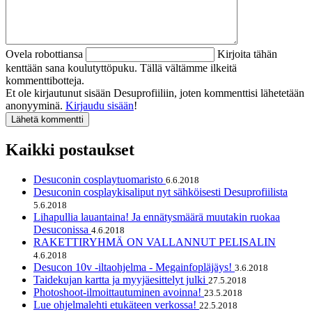
Ovela robottiansa
Kirjoita tähän
kenttään sana koulutyttöpuku. Tällä vältämme ilkeitä
kommenttibotteja.
Et ole kirjautunut sisään Desuprofiiliin, joten kommenttisi lähetetään
anonyyminä.
Kirjaudu sisään
!
Kaikki postaukset
Desuconin cosplaytuomaristo
6.6.2018
Desuconin cosplaykisaliput nyt sähköisesti Desuprofiilista
5.6.2018
Lihapullia lauantaina! Ja ennätysmäärä muutakin ruokaa
Desuconissa
4.6.2018
RAKETTIRYHMÄ ON VALLANNUT PELISALIN
4.6.2018
Desucon 10v -iltaohjelma - Megainfopläjäys!
3.6.2018
Taidekujan kartta ja myyjäesittelyt julki
27.5.2018
Photoshoot-ilmoittautuminen avoinna!
23.5.2018
Lue ohjelmalehti etukäteen verkossa!
22.5.2018