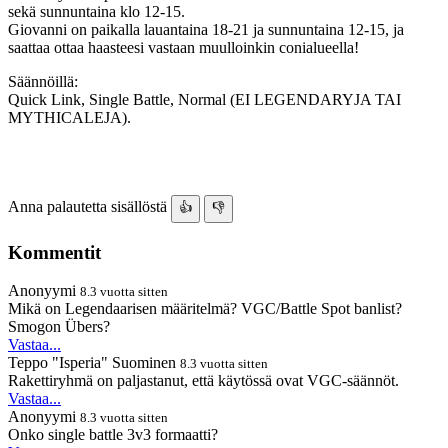
sekä sunnuntaina klo 12-15.
Giovanni on paikalla lauantaina 18-21 ja sunnuntaina 12-15, ja
saattaa ottaa haasteesi vastaan muulloinkin conialueella!
Säännöillä:
Quick Link, Single Battle, Normal (EI LEGENDARYJA TAI
MYTHICALEJA).
Anna palautetta sisällöstä
👍
👎
Kommentit
Anonyymi
8.3 vuotta sitten
Mikä on Legendaarisen määritelmä? VGC/Battle Spot banlist?
Smogon Übers?
Vastaa...
Teppo "Isperia" Suominen
8.3 vuotta sitten
Rakettiryhmä on paljastanut, että käytössä ovat VGC-säännöt.
Vastaa...
Anonyymi
8.3 vuotta sitten
Onko single battle 3v3 formaatti?