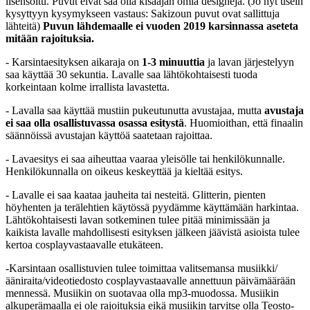
lisensoitu. Puvut eivät saa olla kisaajan omia designejä. (Jo nyt usein
kysyttyyn kysymykseen vastaus: Sakizoun puvut ovat sallittuja
lähteitä)
Puvun lähdemaalle ei vuoden 2019 karsinnassa aseteta
mitään rajoituksia.
- Karsintaesityksen aikaraja on
1-3 minuuttia
ja lavan järjestelyyn
saa käyttää 30 sekuntia. Lavalle saa lähtökohtaisesti tuoda
korkeintaan kolme irrallista lavastetta.
- Lavalla saa käyttää mustiin pukeutunutta avustajaa, mutta
avustaja
ei saa olla osallistuvassa osassa esitystä
. Huomioithan, että finaalin
säännöissä avustajan käyttöä saatetaan rajoittaa.
- Lavaesitys ei saa aiheuttaa vaaraa yleisölle tai henkilökunnalle.
Henkilökunnalla on oikeus keskeyttää ja kieltää esitys.
- Lavalle ei saa kaataa jauheita tai nesteitä. Glitterin, pienten
höyhenten ja terälehtien käytössä pyydämme käyttämään harkintaa.
Lähtökohtaisesti lavan sotkeminen tulee pitää minimissään ja
kaikista lavalle mahdollisesti esityksen jälkeen jäävistä asioista tulee
kertoa cosplayvastaavalle etukäteen.
-Karsintaan osallistuvien tulee toimittaa valitsemansa musiikki/
ääniraita/videotiedosto cosplayvastaavalle annettuun päivämäärään
mennessä. Musiikin on suotavaa olla mp3-muodossa. Musiikin
alkuperämaalla ei ole rajoituksia eikä musiikin tarvitse olla Teosto-