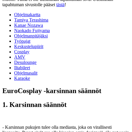
tapahtuman sivustolle pääset
tästä
!
Ohjelmakartta
Tamiya Terashima
Kanae Nozawa
Naokado Fujiyama
Ohjelmanpitäjäksi
Työpajat
Keskustelupiirit
Cosplay
AMV
Desulounge
Iltabileet
Ohjelmasalit
Karaoke
EuroCosplay -karsinnan säännöt
1. Karsinnan säännöt
- Karsinnan pukujen tulee olla mediasta, joka on virallisesti