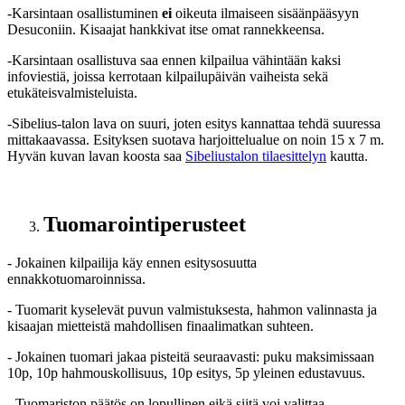
-Karsintaan osallistuminen
ei
oikeuta ilmaiseen sisäänpääsyyn
Desuconiin. Kisaajat hankkivat itse omat rannekkeensa.
-Karsintaan osallistuva saa ennen kilpailua vähintään kaksi
infoviestiä, joissa kerrotaan kilpailupäivän vaiheista sekä
etukäteisvalmisteluista.
-Sibelius-talon lava on suuri, joten esitys kannattaa tehdä suuressa
mittakaavassa. Esityksen suotava harjoittelualue on noin 15 x 7 m.
Hyvän kuvan lavan koosta saa
Sibeliustalon tilaesittelyn
kautta.
Tuomarointiperusteet
- Jokainen kilpailija käy ennen esitysosuutta
ennakkotuomaroinnissa.
- Tuomarit kyselevät puvun valmistuksesta, hahmon valinnasta ja
kisaajan mietteistä mahdollisen finaalimatkan suhteen.
- Jokainen tuomari jakaa pisteitä seuraavasti: puku maksimissaan
10p, 10p hahmouskollisuus, 10p esitys, 5p yleinen edustavuus.
- Tuomariston päätös on lopullinen eikä siitä voi valittaa.