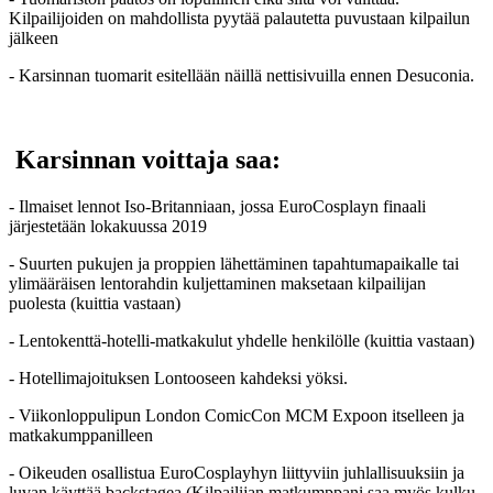
Kilpailijoiden on mahdollista pyytää palautetta puvustaan kilpailun
jälkeen
- Karsinnan tuomarit esitellään näillä nettisivuilla ennen Desuconia.
Karsinnan voittaja saa:
- Ilmaiset lennot Iso-Britanniaan, jossa EuroCosplayn finaali
järjestetään lokakuussa 2019
- Suurten pukujen ja proppien lähettäminen tapahtumapaikalle tai
ylimääräisen lentorahdin kuljettaminen maksetaan kilpailijan
puolesta (kuittia vastaan)
- Lentokenttä-hotelli-matkakulut yhdelle henkilölle (kuittia vastaan)
- Hotellimajoituksen Lontooseen kahdeksi yöksi.
- Viikonloppulipun London ComicCon MCM Expoon itselleen ja
matkakumppanilleen
- Oikeuden osallistua EuroCosplayhyn liittyviin juhlallisuuksiin ja
luvan käyttää backstagea (Kilpailijan matkumppani saa myös kulku-