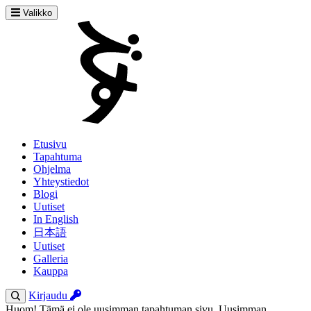
Valikko
Etusivu
Tapahtuma
Ohjelma
Yhteystiedot
Blogi
Uutiset
In English
日本語
Uutiset
Galleria
Kauppa
Kirjaudu
Huom! Tämä ei ole uusimman tapahtuman sivu. Uusimman