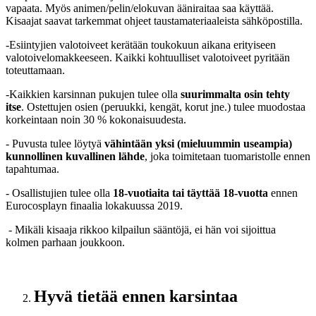
vapaata. Myös animen/pelin/elokuvan ääniraitaa saa käyttää.
Kisaajat saavat tarkemmat ohjeet taustamateriaaleista sähköpostilla.
-Esiintyjien valotoiveet kerätään toukokuun aikana erityiseen
valotoivelomakkeeseen. Kaikki kohtuulliset valotoiveet pyritään
toteuttamaan.
-Kaikkien karsinnan pukujen tulee olla
suurimmalta osin tehty
itse
. Ostettujen osien (peruukki, kengät, korut jne.) tulee muodostaa
korkeintaan noin 30 % kokonaisuudesta.
- Puvusta tulee löytyä
vähintään yksi (mieluummin useampia)
kunnollinen kuvallinen lähde
, joka toimitetaan tuomaristolle ennen
tapahtumaa.
- Osallistujien tulee olla
18-vuotiaita tai täyttää 18-vuotta
ennen
Eurocosplayn finaalia lokakuussa 2019.
- Mikäli kisaaja rikkoo kilpailun sääntöjä, ei hän voi sijoittua
kolmen parhaan joukkoon.
Hyvä tietää ennen karsintaa