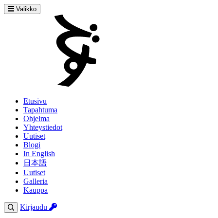
Valikko
Etusivu
Tapahtuma
Ohjelma
Yhteystiedot
Uutiset
Blogi
In English
日本語
Uutiset
Galleria
Kauppa
Kirjaudu