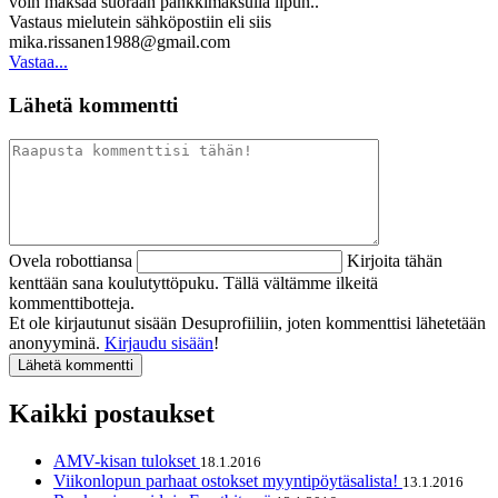
voin maksaa suoraan pankkimaksulla lipun..
Vastaus mielutein sähköpostiin eli siis
mika.rissanen1988@gmail.com
Vastaa...
Lähetä kommentti
Ovela robottiansa
Kirjoita tähän
kenttään sana koulutyttöpuku. Tällä vältämme ilkeitä
kommenttibotteja.
Et ole kirjautunut sisään Desuprofiiliin, joten kommenttisi lähetetään
anonyyminä.
Kirjaudu sisään
!
Kaikki postaukset
AMV-kisan tulokset
18.1.2016
Viikonlopun parhaat ostokset myyntipöytäsalista!
13.1.2016