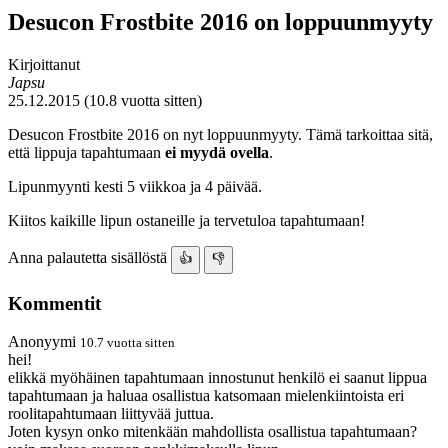
Desucon Frostbite 2016 on loppuunmyyty
Kirjoittanut
Japsu
25.12.2015 (10.8 vuotta sitten)
Desucon Frostbite 2016 on nyt loppuunmyyty. Tämä tarkoittaa sitä,
että lippuja tapahtumaan
ei myydä ovella
.
Lipunmyynti kesti 5 viikkoa ja 4 päivää.
Kiitos kaikille lipun ostaneille ja tervetuloa tapahtumaan!
Anna palautetta sisällöstä
👍
👎
Kommentit
Anonyymi
10.7 vuotta sitten
hei!
elikkä myöhäinen tapahtumaan innostunut henkilö ei saanut lippua
tapahtumaan ja haluaa osallistua katsomaan mielenkiintoista eri
roolitapahtumaan liittyvää juttua.
Joten kysyn onko mitenkään mahdollista osallistua tapahtumaan?