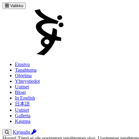
Valikko
Etusivu
Tapahtuma
Ohjelma
Yhteystiedot
Uutiset
Blogi
In English
日本語
Uutiset
Galleria
Kauppa
Kirjaudu
Huom! Tämä ei ole uusimman tapahtuman sivu. Uusimman tapahtuman