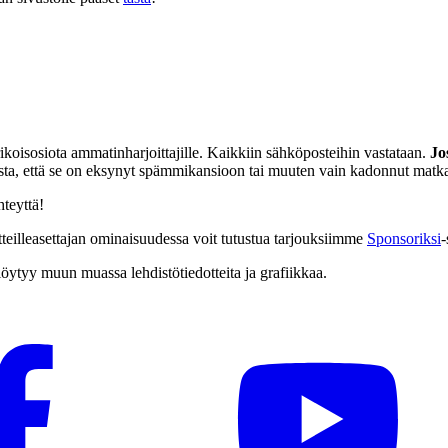
ikoisosiota ammatinharjoittajille. Kaikkiin sähköposteihin vastataan.
Jo
llista, että se on eksynyt spämmikansioon tai muuten vain kadonnut matka
hteyttä!
teilleasettajan ominaisuudessa voit tutustua tarjouksiimme
Sponsoriksi
-
 löytyy muun muassa lehdistötiedotteita ja grafiikkaa.