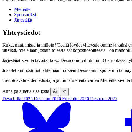
Medialle
Sponsoriksi
Järjestäjät
Yhteystiedot
Kuka, mitä, missä ja milloin? Täältä löydät yhteystietomme ja kaksi er
uusiksi
, mielellään jostain toisesta sähköpostiosoitteesta - on mahdo
Järjestäjät-sivulta tavoitat koko Desuconin ydintiimin. Ota rohkeasti y
Jos olet kiinnostunut lähtemään mukaan Desuconiin sponsorin tai näyt
Tiedotusvälineiden edustajia ja muita uteliaita varten Medialle-sivulta
Anna palautetta sisällöstä
👍
👎
DesuTalks 2025
Desucon 2026
Frostbite 2026
Desucon 2025