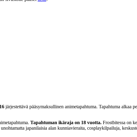
16
järjestettävä pääsymaksullinen animetapahtuma. Tapahtuma alkaa per
animetapahtuma.
Tapahtuman ikäraja on 18 vuotta.
Frostbitessa on k
ohtamatta japanilaisia alan kunniavieraita, cosplaykilpailuja, keskuste