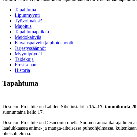
Tapahtuma
Lipunmyynti
Työvoimaksi?
Majoitus
Tapahtumapaikka
Meidokahvila
Kuvauspalvelu ja photoshootit
Järjestyssäännöt
Myyntipöydät
Taidekuja
Frosti-chan
Historia
Tapahtuma
Desucon Frostbite on Lahden Sibeliustalolla
15.–17. tammikuuta 20
sunnuntaina kello 17.
Desucon Frostbite on Desuconin ohella Suomen ainoa ikärajallinen 
laadukkaassa anime- ja manga-aiheisessa puheohjelmassa, kuitenkaan un
oheisohjelmaa.