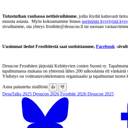
Tutustuthan rauhassa nettisivuihimme
, joilta löydät kattavasti t
muusta asiasta. Myös kokoamamme listaus
useimmin kysytyistä kys
sivuiltamme, ota yhteys frostbite@desucon.fi tai suoraan vastaaviim
Uusimmat tiedot Frostbitestä saat uutisistamme,
Facebook
-sivul
Desucon Frostbiten järjestää Kehittyvien conien Suomi ry. Tapahtuma j
tapahtumassa mukana on yhteensä lähes 200 talkoolaista eli vänkäriä
Yhdistys on voittoatavoittelematon organisaatio ja tapahtuman tuotot
Anna palautetta sisällöstä
👍
👎
DesuTalks 2025
Desucon 2026
Frostbite 2026
Desucon 2025