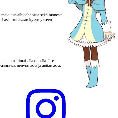
en majoitusvaihtoehdoista sekä monesta
täsi askarruttavaan kysymykseen
ta ammattimaisella otteella. Itse
uvaamassa, neuvomassa ja auttamassa.