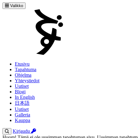
Valikko
Etusivu
Tapahtuma
Ohjelma
Yhteystiedot
Uutiset
Blogi
In English
日本語
Uutiset
Galleria
Kauppa
Kirjaudu
Huom! Tämä ei ole uusimman tapahtuman sivu. Uusimman tapahtuman