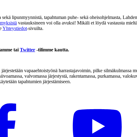
ietoa sekä lipunmyynnistä, tapahtuman puhe- sekä oheisohjelmasta, Lahd
ymyksistä
vastauksineen voi olla avuksi! Mikäli et löydä vastausta miel
me
Yhteystiedot
-sivuilta.
tamme tai
Twitter
-tilimme kautta.
ärjestetään vapaaehtoistyönä harrastajavoimin, pilke silmäkulmassa mut
 siivoamassa, valvomassa järjestystä, rakentamassa, purkamassa, valok
 käytetään tapahtumien järjestämiseen.