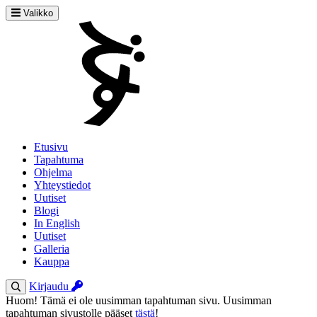
Valikko
Etusivu
Tapahtuma
Ohjelma
Yhteystiedot
Uutiset
Blogi
In English
Uutiset
Galleria
Kauppa
Kirjaudu
Huom! Tämä ei ole uusimman tapahtuman sivu. Uusimman
tapahtuman sivustolle pääset
tästä
!