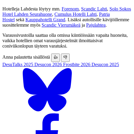
Hotelleja Lahdesta löytyy mm.
Forenom
,
Scandic Lahti
,
Solo Sokos
Hotel Lahden Seurahuone
,
Cumulus Hotelli Lahti
,
Patria
Hostel
sekä
Kauppahotelli Grand
. Lisäksi autollisille kävijöillemme
suosittelemme myös
Scandic Vierumäkeä
ja
Pajulahtea
.
Varaussivustoilla saattaa olla omissa kiintiöissään vapaita huoneita,
vaikka hotellien omat varausjärjestelmät ilmoittaisivat
coniviikonlopun täyteen varatuksi.
Anna palautetta sisällöstä
👍
👎
DesuTalks 2025
Desucon 2026
Frostbite 2026
Desucon 2025