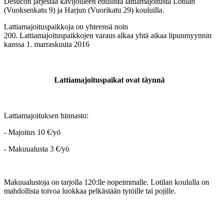
Desucon järjestää kävijöilleen edullista lattiamajoitusta Lotilan
(Vuoksenkatu 9) ja Harjun (Vuorikatu 29) kouluilla.
Lattiamajoituspaikkoja on yhteensä noin
200. Lattiamajoituspaikkojen varaus alkaa yhtä aikaa lipunmyynnin
kanssa 1. marraskuuta 2016
Lattiamajoituspaikat ovat täynnä
Lattiamajoituksen hinnasto:
- Majoitus 10 €/yö
- Makuualusta 3 €/yö
Makuualustoja on tarjolla 120:lle nopeimmalle. Lotilan koululla on
mahdollista toivoa luokkaa pelkästään tytöille tai pojille.