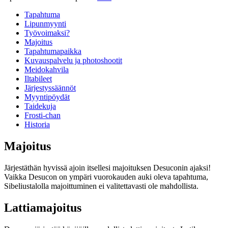
Tapahtuma
Lipunmyynti
Työvoimaksi?
Majoitus
Tapahtumapaikka
Kuvauspalvelu ja photoshootit
Meidokahvila
Iltabileet
Järjestyssäännöt
Myyntipöydät
Taidekuja
Frosti-chan
Historia
Majoitus
Järjestäthän hyvissä ajoin itsellesi majoituksen Desuconin ajaksi!
Vaikka Desucon on ympäri vuorokauden auki oleva tapahtuma,
Sibeliustalolla majoittuminen ei valitettavasti ole mahdollista.
Lattiamajoitus