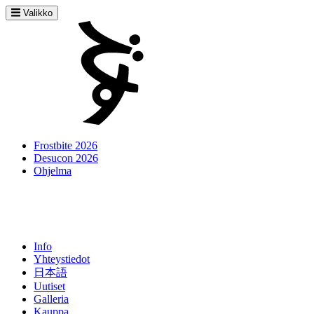
Valikko
Frostbite 2026
Desucon 2026
Ohjelma
Info
Yhteystiedot
日本語
Uutiset
Galleria
Kauppa