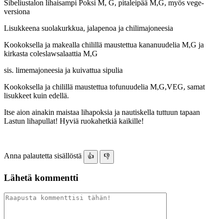
Sibeliustalon lihaisampi Poksi M, G, pitaleipää M,G, myös vege-
versiona
Lisukkeena suolakurkkua, jalapenoa ja chilimajoneesia
Kookoksella ja makealla chilillä maustettua kananuudelia M,G ja
kirkasta coleslawsalaattia M,G
sis. limemajoneesia ja kuivattua sipulia
Kookoksella ja chilillä maustettua tofunuudelia M,G,VEG, samat
lisukkeet kuin edellä.
Itse aion ainakin maistaa lihapoksia ja nautiskella tuttuun tapaan
Lastun lihapullat! Hyviä ruokahetkiä kaikille!
Anna palautetta sisällöstä
👍
👎
Lähetä kommentti