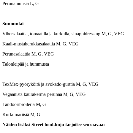
Perunamuusia L, G
Sunnuntai
Vihersalaattia, tomaatilla ja kurkulla, sinappidressing M, G, VEG
Kaali-mustaherukkasalaattia M, G, VEG
Perunasalaattia M, G, VEG
Talonleipää ja hummusta
TexMex-pyöryköitä ja avokado-gurttia M, G, VEG
Vegaanista kaurakerma-perunaa M, G, VEG
Tandooribroileria M, G
Kurkumariisiä M, G
Näiden lisäksi Street food-koju tarjoilee seuraavaa: