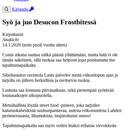
Kirjaudu
Syö ja juo Desucon Frostbitessä
Kirjoittanut
Anakichi
14.1.2026 (noin puoli vuotta sitten)
Conin aikana saattaa nälkä päästä yllättämään, mutta hätä ei ole
tämän näköinen, sillä ruokaa saa helposti jopa poistumatta itse
tapahtumapaikalta.
Sibeliustalon ravintola Lastu palvelee meitä viikonlopun ajan ja
tarjolla on jälleen herkullisia ja ravitsevia ruokia.
Lastusta saa lounasta päiväsaikaan, sekä pienempää syötävää
lounasaikojen ulkopuolella.
Metsähallista löytää street food -pisteen, joka tarjoilee
katuruokahenkistä suuhunpantavaa, uutena erikoisuutena Lahden
perinneruuasta, lihamukista, inspiroitunut annos!
Tapahtumapaikalta saa myös veden lisäksi erilaisia virvokkeita