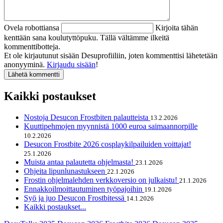
Ovela robottiansa
Kirjoita tähän
kenttään sana koulutyttöpuku. Tällä vältämme ilkeitä
kommenttibotteja.
Et ole kirjautunut sisään Desuprofiiliin, joten kommenttisi lähetetään
anonyyminä.
Kirjaudu sisään
!
Kaikki postaukset
Nostoja Desucon Frostbiten palautteista
13.2.2026
Kuuttipehmojen myynnistä 1000 euroa saimaannorpille
10.2.2026
Desucon Frostbite 2026 cosplaykilpailuiden voittajat!
25.1.2026
Muista antaa palautetta ohjelmasta!
23.1.2026
Ohjeita lipunlunastukseen
22.1.2026
Frostin ohjelmalehden verkkoversio on julkaistu!
21.1.2026
Ennakkoilmoittautuminen työpajoihin
19.1.2026
Syö ja juo Desucon Frostbitessä
14.1.2026
Kaikki postaukset...