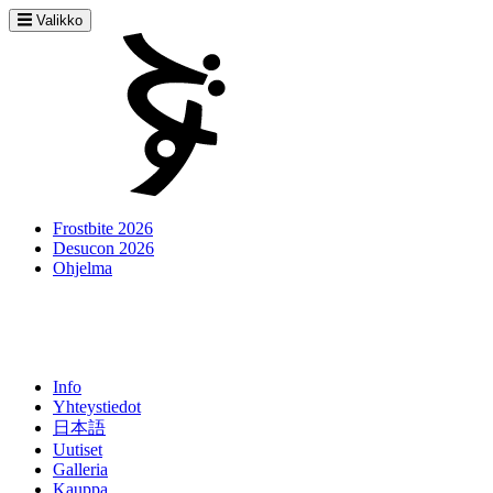
Valikko
Frostbite 2026
Desucon 2026
Ohjelma
Info
Yhteystiedot
日本語
Uutiset
Galleria
Kauppa