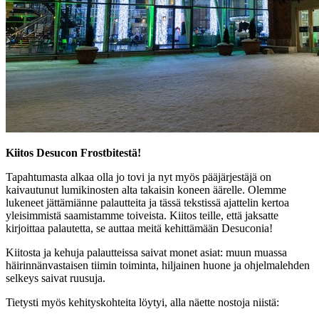
Kiitos Desucon Frostbitestä!
Tapahtumasta alkaa olla jo tovi ja nyt myös pääjärjestäjä on
kaivautunut lumikinosten alta takaisin koneen äärelle. Olemme
lukeneet jättämiänne palautteita ja tässä tekstissä ajattelin kertoa
yleisimmistä saamistamme toiveista. Kiitos teille, että jaksatte
kirjoittaa palautetta, se auttaa meitä kehittämään Desuconia!
Kiitosta ja kehuja palautteissa saivat monet asiat: muun muassa
häirinnänvastaisen tiimin toiminta, hiljainen huone ja ohjelmalehden
selkeys saivat ruusuja.
Tietysti myös kehityskohteita löytyi, alla näette nostoja niistä: