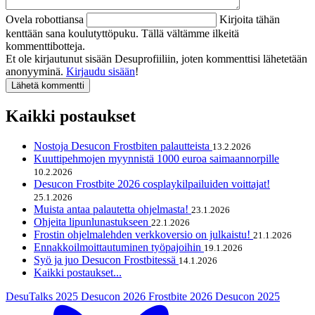
Ovela robottiansa
Kirjoita tähän
kenttään sana koulutyttöpuku. Tällä vältämme ilkeitä
kommenttibotteja.
Et ole kirjautunut sisään Desuprofiiliin, joten kommenttisi lähetetään
anonyyminä.
Kirjaudu sisään
!
Kaikki postaukset
Nostoja Desucon Frostbiten palautteista
13.2.2026
Kuuttipehmojen myynnistä 1000 euroa saimaannorpille
10.2.2026
Desucon Frostbite 2026 cosplaykilpailuiden voittajat!
25.1.2026
Muista antaa palautetta ohjelmasta!
23.1.2026
Ohjeita lipunlunastukseen
22.1.2026
Frostin ohjelmalehden verkkoversio on julkaistu!
21.1.2026
Ennakkoilmoittautuminen työpajoihin
19.1.2026
Syö ja juo Desucon Frostbitessä
14.1.2026
Kaikki postaukset...
DesuTalks 2025
Desucon 2026
Frostbite 2026
Desucon 2025