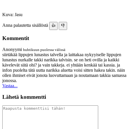
Kuva: Jasu
Anna palautetta sisällöstä
👍
👎
Kommentit
Anonyymi
huhtikuun puolessa välissä
siirtäkää lippujen lunastus talvella ja laittakaa nykyyiselle lippujen
lunastus nurkalle takki narikka talvisin. se on heti ovilla ja kaikki
kävelevät siitä ohi? ja vain takkeja. ei yhtään kenkää tai kassia. ja
infon puolelta tätä uutta narikka aluetta voisi sitten hakea takin. näin
ollen ihmiset eivät jonota luovuttamaan ja noutamaan takkia samassa
jonossa.
Vastaa...
Lähetä kommentti