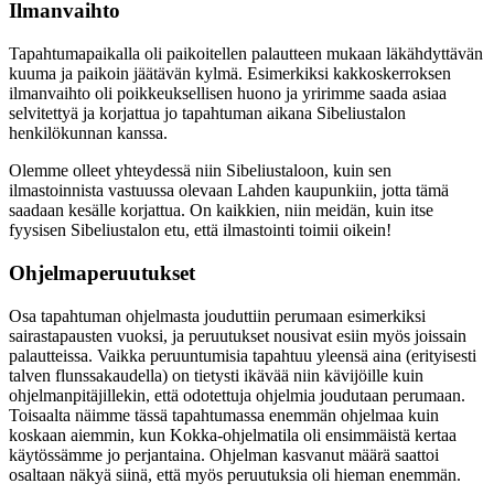
Ilmanvaihto
Tapahtumapaikalla oli paikoitellen palautteen mukaan läkähdyttävän
kuuma ja paikoin jäätävän kylmä. Esimerkiksi kakkoskerroksen
ilmanvaihto oli poikkeuksellisen huono ja yririmme saada asiaa
selvitettyä ja korjattua jo tapahtuman aikana Sibeliustalon
henkilökunnan kanssa.
Olemme olleet yhteydessä niin Sibeliustaloon, kuin sen
ilmastoinnista vastuussa olevaan Lahden kaupunkiin, jotta tämä
saadaan kesälle korjattua. On kaikkien, niin meidän, kuin itse
fyysisen Sibeliustalon etu, että ilmastointi toimii oikein!
Ohjelmaperuutukset
Osa tapahtuman ohjelmasta jouduttiin perumaan esimerkiksi
sairastapausten vuoksi, ja peruutukset nousivat esiin myös joissain
palautteissa. Vaikka peruuntumisia tapahtuu yleensä aina (erityisesti
talven flunssakaudella) on tietysti ikävää niin kävijöille kuin
ohjelmanpitäjillekin, että odotettuja ohjelmia joudutaan perumaan.
Toisaalta näimme tässä tapahtumassa enemmän ohjelmaa kuin
koskaan aiemmin, kun Kokka-ohjelmatila oli ensimmäistä kertaa
käytössämme jo perjantaina. Ohjelman kasvanut määrä saattoi
osaltaan näkyä siinä, että myös peruutuksia oli hieman enemmän.