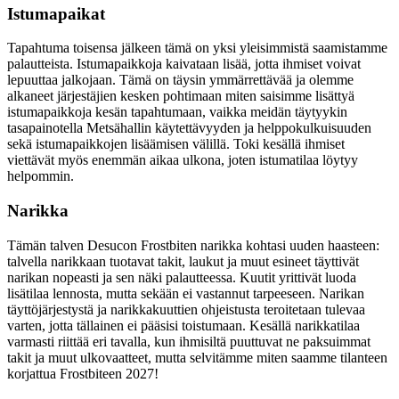
Istumapaikat
Tapahtuma toisensa jälkeen tämä on yksi yleisimmistä saamistamme
palautteista. Istumapaikkoja kaivataan lisää, jotta ihmiset voivat
lepuuttaa jalkojaan. Tämä on täysin ymmärrettävää ja olemme
alkaneet järjestäjien kesken pohtimaan miten saisimme lisättyä
istumapaikkoja kesän tapahtumaan, vaikka meidän täytyykin
tasapainotella Metsähallin käytettävyyden ja helppokulkuisuuden
sekä istumapaikkojen lisäämisen välillä. Toki kesällä ihmiset
viettävät myös enemmän aikaa ulkona, joten istumatilaa löytyy
helpommin.
Narikka
Tämän talven Desucon Frostbiten narikka kohtasi uuden haasteen:
talvella narikkaan tuotavat takit, laukut ja muut esineet täyttivät
narikan nopeasti ja sen näki palautteessa. Kuutit yrittivät luoda
lisätilaa lennosta, mutta sekään ei vastannut tarpeeseen. Narikan
täyttöjärjestystä ja narikkakuuttien ohjeistusta teroitetaan tulevaa
varten, jotta tällainen ei pääsisi toistumaan. Kesällä narikkatilaa
varmasti riittää eri tavalla, kun ihmisiltä puuttuvat ne paksuimmat
takit ja muut ulkovaatteet, mutta selvitämme miten saamme tilanteen
korjattua Frostbiteen 2027!