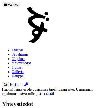
Valikko
Etusivu
Tapahtuma
Ohjelma
Yhteystiedot
Uutiset
Galleria
Kauppa
Kirjaudu
Huom! Tämä ei ole uusimman tapahtuman sivu. Uusimman
tapahtuman sivustolle pääset
tästä
!
Yhteystiedot