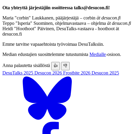
Ota yhteyttä järjestäjiin osoitteessa talks@desucon.fi!
Maria "corbin" Laukkanen, pääjärjestäjä – corbin
ät desucon.fi
Teppo "Isperia" Suominen, ohjelmavastaava – ohjelma
ät desucon.fi
Heidi "Hoothoot" Päivinen, DesuTalks-vastaava - hoothoot ät
desucon.fi
Emme tarvitse vapaaehtoista työvoimaa DesuTalksiin.
Median edustajien suosittelemme tutustumista
Medialle
-osioon.
Anna palautetta sisällöstä
👍
👎
DesuTalks 2025
Desucon 2026
Frostbite 2026
Desucon 2025