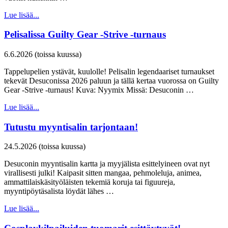
Lue lisää...
Pelisalissa Guilty Gear -Strive -turnaus
6.6.2026 (toissa kuussa)
Tappelupelien ystävät, kuulolle! Pelisalin legendaariset turnaukset
tekevät Desuconissa 2026 paluun ja tällä kertaa vuorossa on Guilty
Gear -Strive -turnaus! Kuva: Nyymix Missä: Desuconin …
Lue lisää...
Tutustu myyntisalin tarjontaan!
24.5.2026 (toissa kuussa)
Desuconin myyntisalin kartta ja myyjälista esittelyineen ovat nyt
virallisesti julki! Kaipasit sitten mangaa, pehmoleluja, animea,
ammattilaiskäsityöläisten tekemiä koruja tai figuureja,
myyntipöytäsalista löydät lähes …
Lue lisää...