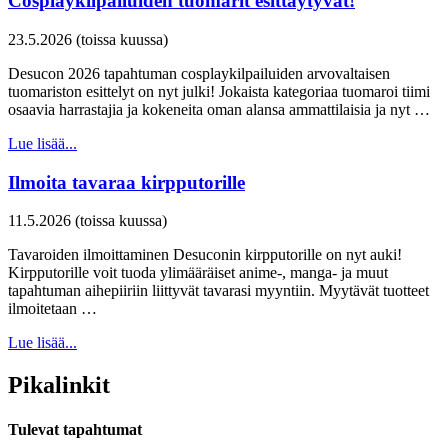
Cosplaykilpailuiden tuomarit esittäytyvät!
23.5.2026 (toissa kuussa)
Desucon 2026 tapahtuman cosplaykilpailuiden arvovaltaisen
tuomariston esittelyt on nyt julki! Jokaista kategoriaa tuomaroi tiimi
osaavia harrastajia ja kokeneita oman alansa ammattilaisia ja nyt …
Lue lisää...
Ilmoita tavaraa kirpputorille
11.5.2026 (toissa kuussa)
Tavaroiden ilmoittaminen Desuconin kirpputorille on nyt auki!
Kirpputorille voit tuoda ylimääräiset anime-, manga- ja muut
tapahtuman aihepiiriin liittyvät tavarasi myyntiin. Myytävät tuotteet
ilmoitetaan …
Lue lisää...
Pikalinkit
Tulevat tapahtumat