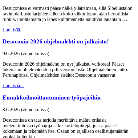
Desuconissa ei varmasti pääse nälkä yllättämään, sillä Sibeliustalon
ravintola Lastu tarjoilee jälleen koko viikonlopun ajan herkullisia
ruokia, unohtamatta jo lähes kulttimainetta nauttivia lauantain …
Lue lisää...
Desuconin 2026 ohjelmalehti on julkaistu!
9.6.2026 (viime kuussa)
Desuconin 2026 ohjelmalehti on nyt julkaistu verkossa! Pääset
lukemaan ohjelmalehden pdf-version tästä. Ohjelmalehden taitto:
Perunaprinssi Ohjelmalehden sisältö: Desuconin vastaavat
Lue lisää...
Ennakkoilmoittautuminen työpajoihin
8.6.2026 (viime kuussa)
Desuconissa on taas tarjolla merkittävä määrä erilaisia
mielenkiintoisia työpajoja ja keskustelupiirejä, joissa pääset
kokemaan ja tekemään itse. Osaan on rajallisen osallistujamäärän
vuoksi kuitenkin …