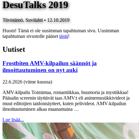
DesuTalks 2019
Tiivistämö, Suvilahti • 12.10.2019
Huom! Tämä ei ole uusimman tapahtuman sivu. Uusimman
tapahtuman sivustolle pääset
tästä
!
Uutiset
Frostbiten AMV-kilpailun säännöt ja
ilmoittautuminen on nyt auki
22.6.2026 (viime kuussa)
AMV-kilpailu Toimintaa, romantiikkaa, huumoria ja mystiikkaa!
Pääsalin screenin täyttävät taas AMV:t eli animemusiikkivideot ja
muut editoijien taidonnäytteet, kuten pelivideot. AMV-kilpailun
ilmoittautuminen alkaa maanantaina …
Lue lisää...