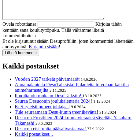
Ovela robottiansa
Kirjoita tähän
kenttään sana koulutyttöpuku. Tällä vältämme ilkeitä
kommenttibotteja.
Et ole kirjautunut sisään Desuprofiiliin, joten kommenttisi lähetetään
anonyyminä.
Kirjaudu sisään
!
Kaikki postaukset
Vuoden 2027 tärkeät päivämäärät
14.6.2026
Anna palautetta DesuTalksista! Palautetta toivotaan kaikilta
animeharrastajilta
2.11.2025
Ilmoittaudu mukaan DesuTalksiin!
18.10.2025
Seuraa Desuconin joulukalenteria 2024!
1.12.2024
KcS ry etsii puheenjohtajaa
19.6.2024
Tule seuraamaan Desu-kunin treenikevättä!
31.3.2024
Desucon Frostbiten 2024 kunniavieraaksi säveltäjä Yasuharu
Takanashi
20.6.2023
Desucon etsii uutta pääsalivastaavaa!
27.9.2022
Kaikki postaukset...