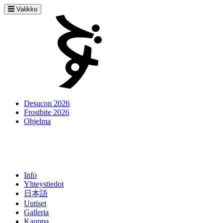
Valikko
Desucon 2026
Frostbite 2026
Ohjelma
Info
Yhteystiedot
日本語
Uutiset
Galleria
Kauppa