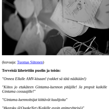
(kuvaaja:
Tuomas Siitonen
)
Terveisiä lähetettiin puolin ja toisin:
"Onnea Ellalle AMV-kisaan! (vakket sä tätä nääkään!)
"Kiitos jo etukäteen Gintama-luennon pitäjille! Ja propsit kaikille
Gintama cossaajille!"
"Gintama-luennoitsijat kiittävät kuulijoita"
"#kazoku @QuakeNet (Kaikille avoin animeyhteisö)"