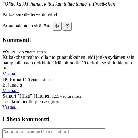
"Olitte kaikki ihania, kiitos kun tulitte tänne. t. Frosti-chan"
Kiitos kaikille tervehtineille!
Anna palautetta sisällöstä
👍
👎
Kommentit
Wyper
12.6 vuotta sitten
Kukakohan mahtoi olla tuo punatukkainen leidi jonka sydämen sain
pamppailemaan dokidoki? Mä tahtoo tietää terkuin se sinitukkanen
jv
Vastaa...
HCJorma
12.6 vuotta sitten
Ei junaa :(
Vastaa...
Santeri "Hilzu" Hiltunen
12.5 vuotta sitten
Testikommentti, please ignore
Vastaa...
Lähetä kommentti