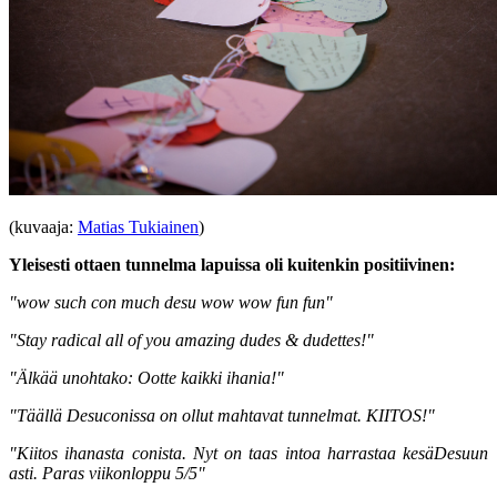
(kuvaaja:
Matias Tukiainen
)
Yleisesti ottaen tunnelma lapuissa oli kuitenkin positiivinen:
"wow such con much desu wow wow fun fun"
"Stay radical all of you amazing dudes & dudettes!"
"Älkää unohtako: Ootte kaikki ihania!"
"Täällä Desuconissa on ollut mahtavat tunnelmat. KIITOS!"
"Kiitos ihanasta conista. Nyt on taas intoa harrastaa kesäDesuun
asti. Paras viikonloppu 5/5"