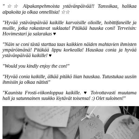
"☆☆ Alpakanpehmoista ystävänpäivää!! Tanssikaa, halikaa
alpakoita ja olkaa onnellisia! ☆☆
"Hyvää ystävänpäivää kaikille karvaisille olioille, hobittifaneille ja
muille, jotka rakastavat suklaata! Pitäkää hauska coni! Terveisin:
Hovimestari ja salarakas ♥
"Näin se coni tästä starttaa taas kaikkien näiden mahtavien ihmisten
ympäröimänä! Pitäkää lippu korkealla! Hauskaa conia ja hyvää
ystävänpäivää kaikille! ♥
"Would you kindly enjoy the con!"
"Hyvää conia kaikille, älkää pitäkö liian hauskaa. Tutustukaa uusiin
ihmisiin ja olkaa nätisti"
"Kaunista Frosti-viikonloppua kaikille.
♥
Toivottavasti muutama
hali ja satunnainen suukko löytävät toisensa! :) Olet suloinen!"