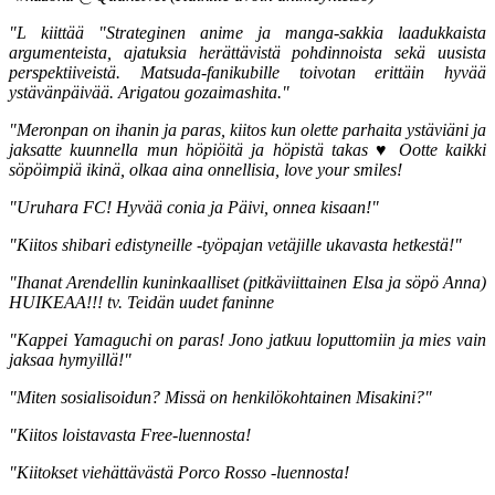
"L kiittää "Strateginen anime ja manga-sakkia laadukkaista
argumenteista, ajatuksia herättävistä pohdinnoista sekä uusista
perspektiiveistä. Matsuda-fanikubille toivotan erittäin hyvää
ystävänpäivää. Arigatou gozaimashita."
"Meronpan on ihanin ja paras, kiitos kun olette parhaita ystäviäni ja
jaksatte kuunnella mun höpiöitä ja höpistä takas
♥ Ootte kaikki
söpöimpiä ikinä, olkaa aina onnellisia, love your smiles!
"Uruhara FC! Hyvää conia ja Päivi, onnea kisaan!"
"Kiitos shibari edistyneille -työpajan vetäjille ukavasta hetkestä!"
"Ihanat Arendellin kuninkaalliset (pitkäviittainen Elsa ja söpö Anna)
HUIKEAA!!! tv. Teidän uudet faninne
"Kappei Yamaguchi on paras! Jono jatkuu loputtomiin ja mies vain
jaksaa hymyillä!"
"Miten sosialisoidun? Missä on henkilökohtainen Misakini?"
"Kiitos loistavasta Free-luennosta!
"Kiitokset viehättävästä Porco Rosso -luennosta!