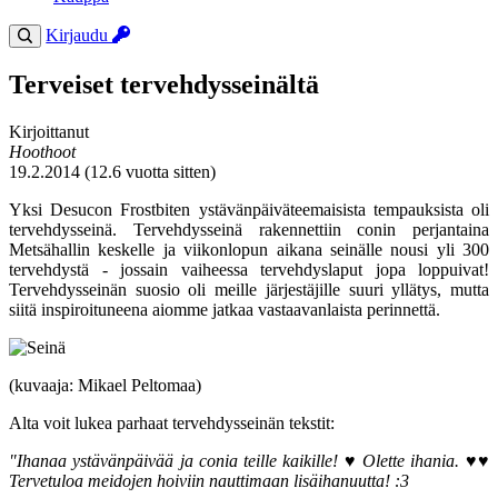
Kirjaudu
Terveiset tervehdysseinältä
Kirjoittanut
Hoothoot
19.2.2014 (12.6 vuotta sitten)
Yksi Desucon Frostbiten ystävänpäiväteemaisista tempauksista oli
tervehdysseinä. Tervehdysseinä rakennettiin conin perjantaina
Metsähallin keskelle ja viikonlopun aikana seinälle nousi yli 300
tervehdystä - jossain vaiheessa tervehdyslaput jopa loppuivat!
Tervehdysseinän suosio oli meille järjestäjille suuri yllätys, mutta
siitä inspiroituneena aiomme jatkaa vastaavanlaista perinnettä.
(kuvaaja: Mikael Peltomaa)
Alta voit lukea parhaat tervehdysseinän tekstit:
"Ihanaa ystävänpäivää ja conia teille kaikille! ♥ Olette ihania. ♥♥
Tervetuloa meidojen hoiviin nauttimaan lisäihanuutta! :3