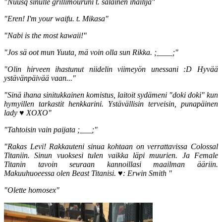
"Nuusq sinulle grillimouruni t. salainen ihailija"
"Eren! I'm your waifu. t. Mikasa"
"Nabi is the most kawaii!"
"Jos sä oot mun Yuuta, mä voin olla sun Rikka. ;____;"
"Olin hirveen ihastunut niidelin viimeyön unessani :D Hyvää
ystävänpäivää vaan..."
"Sinä ihana sinitukkainen komistus, laitoit sydämeni "doki doki" kun
hymyillen tarkastit henkkarini. Ystävällisin terveisin, punapäinen
lady ♥ XOXO"
"Tahtoisin vain paijata ;___;"
"Rakas Levi!
Rakkauteni sinua kohtaan on verrattavissa Colossal
Titaniin. Sinun vuoksesi tulen vaikka läpi muurien. Ja Female
Titanin tavoin seuraan kannoillasi maailman ääriin.
Makuuhuoeessa olen Beast Titanisi.
♥: Erwin Smith "
"Olette homosex"