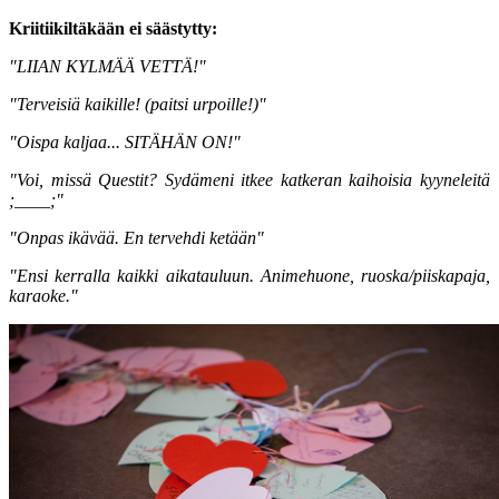
Kriitiikiltäkään ei säästytty:
"LIIAN KYLMÄÄ VETTÄ!"
"Terveisiä kaikille! (paitsi urpoille!)"
"Oispa kaljaa... SITÄHÄN ON!"
"Voi, missä Questit? Sydämeni itkee katkeran kaihoisia kyyneleitä
;____;"
"Onpas ikävää. En tervehdi ketään"
"Ensi kerralla kaikki aikatauluun. Animehuone, ruoska/piiskapaja,
karaoke."