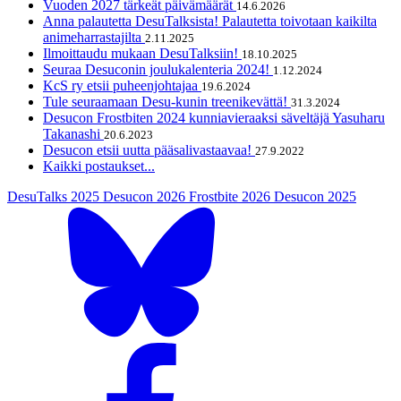
Vuoden 2027 tärkeät päivämäärät
14.6.2026
Anna palautetta DesuTalksista! Palautetta toivotaan kaikilta
animeharrastajilta
2.11.2025
Ilmoittaudu mukaan DesuTalksiin!
18.10.2025
Seuraa Desuconin joulukalenteria 2024!
1.12.2024
KcS ry etsii puheenjohtajaa
19.6.2024
Tule seuraamaan Desu-kunin treenikevättä!
31.3.2024
Desucon Frostbiten 2024 kunniavieraaksi säveltäjä Yasuharu
Takanashi
20.6.2023
Desucon etsii uutta pääsalivastaavaa!
27.9.2022
Kaikki postaukset...
DesuTalks 2025
Desucon 2026
Frostbite 2026
Desucon 2025