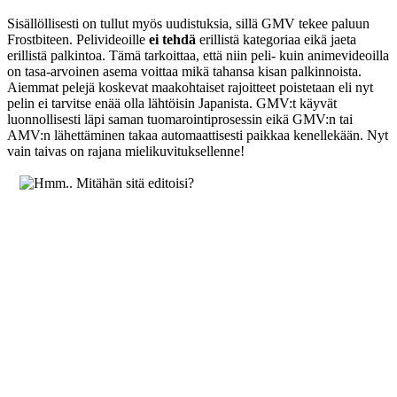
Sisällöllisesti on tullut myös uudistuksia, sillä GMV tekee paluun
Frostbiteen. Pelivideoille
ei tehdä
erillistä kategoriaa eikä jaeta
erillistä palkintoa. Tämä tarkoittaa, että niin peli- kuin animevideoilla
on tasa-arvoinen asema voittaa mikä tahansa kisan palkinnoista.
Aiemmat pelejä koskevat maakohtaiset rajoitteet poistetaan eli nyt
pelin ei tarvitse enää olla lähtöisin Japanista. GMV:t käyvät
luonnollisesti läpi saman tuomarointiprosessin eikä GMV:n tai
AMV:n lähettäminen takaa automaattisesti paikkaa kenellekään. Nyt
vain taivas on rajana mielikuvituksellenne!