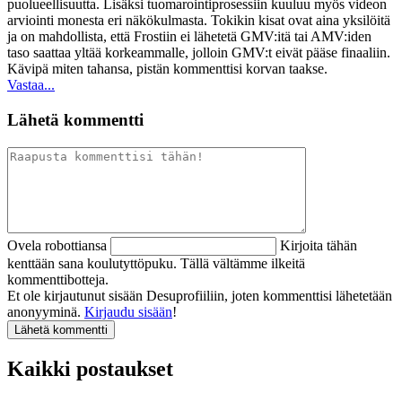
puolueellisuutta. Lisäksi tuomarointiprosessiin kuuluu myös videon
arviointi monesta eri näkökulmasta. Tokikin kisat ovat aina yksilöitä
ja on mahdollista, että Frostiin ei lähetetä GMV:itä tai AMV:iden
taso saattaa yltää korkeammalle, jolloin GMV:t eivät pääse finaaliin.
Kävipä miten tahansa, pistän kommenttisi korvan taakse.
Vastaa...
Lähetä kommentti
Ovela robottiansa
Kirjoita tähän
kenttään sana koulutyttöpuku. Tällä vältämme ilkeitä
kommenttibotteja.
Et ole kirjautunut sisään Desuprofiiliin, joten kommenttisi lähetetään
anonyyminä.
Kirjaudu sisään
!
Kaikki postaukset