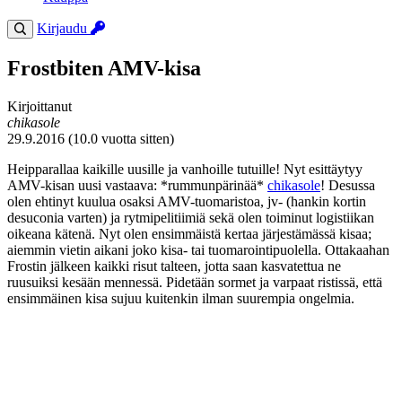
Kirjaudu
Frostbiten AMV-kisa
Kirjoittanut
chikasole
29.9.2016 (10.0 vuotta sitten)
Heipparallaa kaikille uusille ja vanhoille tutuille! Nyt esittäytyy
AMV-kisan uusi vastaava: *rummunpärinää*
chikasole
! Desussa
olen ehtinyt kuulua osaksi AMV-tuomaristoa, jv- (hankin kortin
desuconia varten) ja rytmipelitiimiä sekä olen toiminut logistiikan
oikeana kätenä. Nyt olen ensimmäistä kertaa järjestämässä kisaa;
aiemmin vietin aikani joko kisa- tai tuomarointipuolella. Ottakaahan
Frostin jälkeen kaikki risut talteen, jotta saan kasvatettua ne
ruusuiksi kesään mennessä. Pidetään sormet ja varpaat ristissä, että
ensimmäinen kisa sujuu kuitenkin ilman suurempia ongelmia.