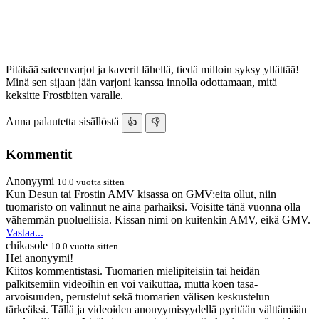
Pitäkää sateenvarjot ja kaverit lähellä, tiedä milloin syksy yllättää!
Minä sen sijaan jään varjoni kanssa innolla odottamaan, mitä
keksitte Frostbiten varalle.
Anna palautetta sisällöstä
👍
👎
Kommentit
Anonyymi
10.0 vuotta sitten
Kun Desun tai Frostin AMV kisassa on GMV:eita ollut, niin
tuomaristo on valinnut ne aina parhaiksi. Voisitte tänä vuonna olla
vähemmän puolueliisia. Kissan nimi on kuitenkin AMV, eikä GMV.
Vastaa...
chikasole
10.0 vuotta sitten
Hei anonyymi!
Kiitos kommentistasi. Tuomarien mielipiteisiin tai heidän
palkitsemiin videoihin en voi vaikuttaa, mutta koen tasa-
arvoisuuden, perustelut sekä tuomarien välisen keskustelun
tärkeäksi. Tällä ja videoiden anonyymisyydellä pyritään välttämään