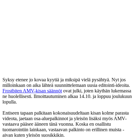
Syksy etenee jo kovaa kyytiä ja miksipä vielä pysähtyä. Nyt jos
milloinkaan on aika lähteä suunnittelemaan uusia editointi-ideoita.
Frostbiten AMV-kisan säännöt
ovat julki, joten käythän lukemassa
ne huolellisesti. Ilmoittautuminen alkaa 14.10. ja loppuu joulukuun
lopulla.
Entiseen tapaan palkitaan kokonaisuudeltaan kisan kolme parasta
videota, jaetaan osa-aluepalkinnot ja yleisön lisäksi myös AMV-
vastaava pääsee ääneen tänä vuonna. Koska en osallistu
tuomarointiin lainkaan, vastaavan palkinto on erillinen muista -
aivan kuten yleisön suosikkikin.