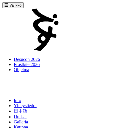
Valikko
Desucon 2026
Frostbite 2026
Ohjelma
Info
Yhteystiedot
日本語
Uutiset
Galleria
Kauppa