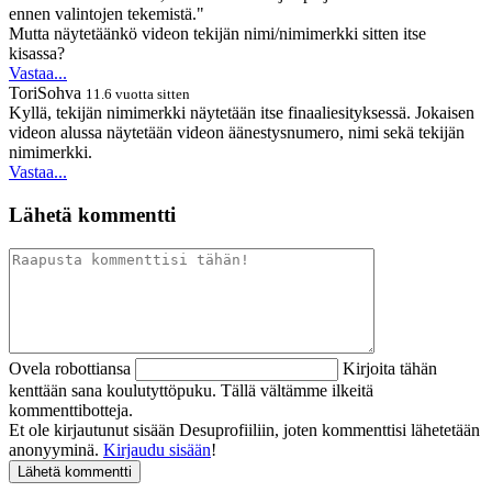
ennen valintojen tekemistä."
Mutta näytetäänkö videon tekijän nimi/nimimerkki sitten itse
kisassa?
Vastaa...
ToriSohva
11.6 vuotta sitten
Kyllä, tekijän nimimerkki näytetään itse finaaliesityksessä. Jokaisen
videon alussa näytetään videon äänestysnumero, nimi sekä tekijän
nimimerkki.
Vastaa...
Lähetä kommentti
Ovela robottiansa
Kirjoita tähän
kenttään sana koulutyttöpuku. Tällä vältämme ilkeitä
kommenttibotteja.
Et ole kirjautunut sisään Desuprofiiliin, joten kommenttisi lähetetään
anonyyminä.
Kirjaudu sisään
!