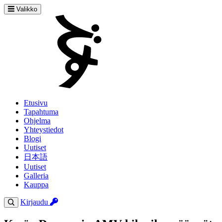
Valikko
Etusivu
Tapahtuma
Ohjelma
Yhteystiedot
Blogi
Uutiset
日本語
Uutiset
Galleria
Kauppa
Kirjaudu