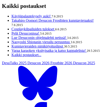
Kaikki postaukset
Kävijäpalautekysely auki!
7.6.2015
Takahiro Oomori Desucon Frostbiten kunniavieraaksi!
7.6.2015
Cosplaykilpailuiden tulokset
6.6.2015
Pelit Desuconissa!
5.6.2015
Lue Desuconin ohjelmalehti netissä!
3.6.2015
Naoyoshi Shiotanin vierailu peruuntuu
3.6.2015
Kunniavieraiden nimikirjoitusliput
30.5.2015
Varaa karaoken yksityisaika ja katso kappalelista!
29.5.2015
Kaikki postaukset...
DesuTalks 2025
Desucon 2026
Frostbite 2026
Desucon 2025