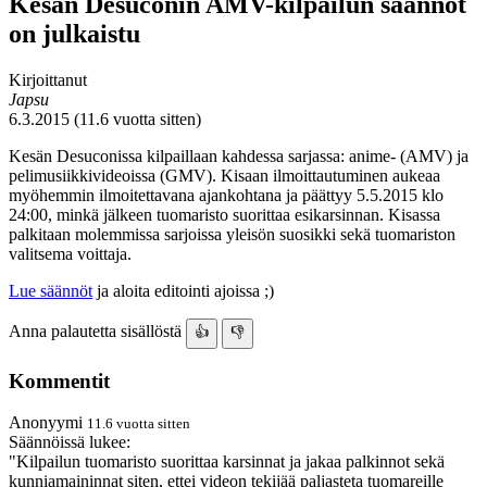
Kesän Desuconin AMV-kilpailun säännöt
on julkaistu
Kirjoittanut
Japsu
6.3.2015 (11.6 vuotta sitten)
Kesän Desuconissa kilpaillaan kahdessa sarjassa: anime- (AMV) ja
pelimusiikkivideoissa (GMV). Kisaan ilmoittautuminen aukeaa
myöhemmin ilmoitettavana ajankohtana ja päättyy 5.5.2015 klo
24:00, minkä jälkeen tuomaristo suorittaa esikarsinnan. Kisassa
palkitaan molemmissa sarjoissa yleisön suosikki sekä tuomariston
valitsema voittaja.
Lue säännöt
ja aloita editointi ajoissa ;)
Anna palautetta sisällöstä
👍
👎
Kommentit
Anonyymi
11.6 vuotta sitten
Säännöissä lukee:
"Kilpailun tuomaristo suorittaa karsinnat ja jakaa palkinnot sekä
kunniamaininnat siten, ettei videon tekijää paljasteta tuomareille