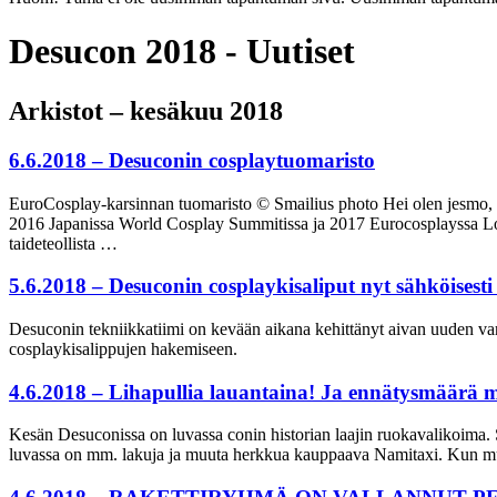
Desucon 2018 - Uutiset
Arkistot – kesäkuu 2018
6.6.2018 – Desuconin cosplaytuomaristo
EuroCosplay-karsinnan tuomaristo © Smailius photo Hei olen jesmo, t
2016 Japanissa World Cosplay Summitissa ja 2017 Eurocosplayssa Lonto
taideteollista …
5.6.2018 – Desuconin cosplaykisaliput nyt sähköisesti 
Desuconin tekniikkatiimi on kevään aikana kehittänyt aivan uuden va
cosplaykisalippujen hakemiseen.
4.6.2018 – Lihapullia lauantaina! Ja ennätysmäärä 
Kesän Desuconissa on luvassa conin historian laajin ruokavalikoima. Sib
luvassa on mm. lakuja ja muuta herkkua kauppaava Namitaxi. Kun muk