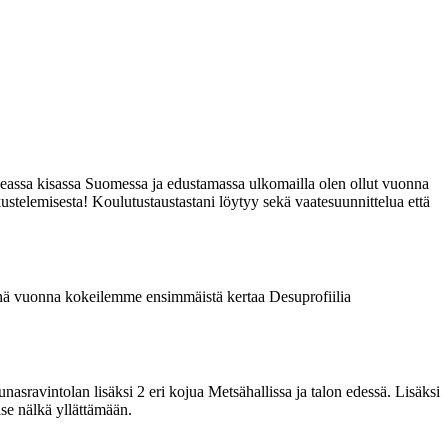
eassa kisassa Suomessa ja edustamassa ulkomailla olen ollut vuonna
telemisesta! Koulutustaustastani löytyy sekä vaatesuunnittelua että
änä vuonna kokeilemme ensimmäistä kertaa Desuprofiilia
nasravintolan lisäksi 2 eri kojua Metsähallissa ja talon edessä. Lisäksi
se nälkä yllättämään.