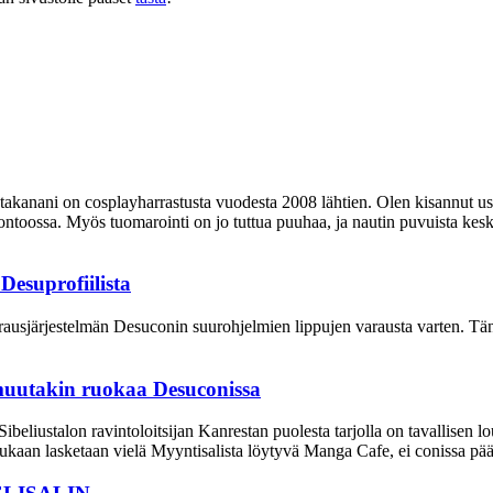
akanani on cosplayharrastusta vuodesta 2008 lähtien. Olen kisannut us
ossa. Myös tuomarointi on jo tuttua puuhaa, ja nautin puvuista keskus
Desuprofiilista
rausjärjestelmän Desuconin suurohjelmien lippujen varausta varten. T
muutakin ruokaa Desuconissa
eliustalon ravintoloitsijan Kanrestan puolesta tarjolla on tavallisen lou
aan lasketaan vielä Myyntisalista löytyvä Manga Cafe, ei conissa pää