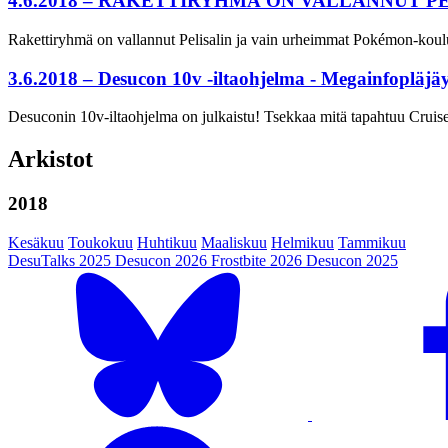
4.6.2018 – RAKETTIRYHMÄ ON VALLANNUT P
Rakettiryhmä on vallannut Pelisalin ja vain urheimmat Pokémon-koulutta
3.6.2018 – Desucon 10v -iltaohjelma - Megainfopläjäy
Desuconin 10v-iltaohjelma on julkaistu! Tsekkaa mitä tapahtuu Cruisel
Arkistot
2018
Kesäkuu
Toukokuu
Huhtikuu
Maaliskuu
Helmikuu
Tammikuu
DesuTalks 2025
Desucon 2026
Frostbite 2026
Desucon 2025