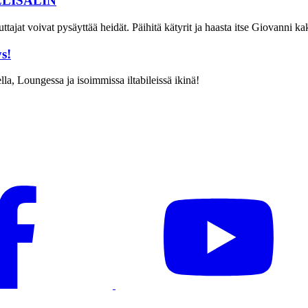
ELISALIN
jat voivat pysäyttää heidät. Päihitä kätyrit ja haasta itse Giovanni kak
s!
la, Loungessa ja isoimmissa iltabileissä ikinä!