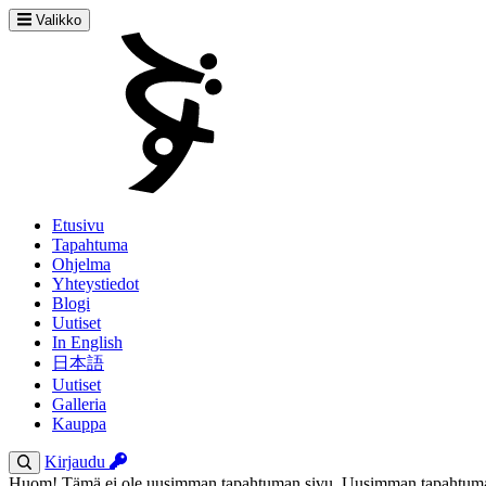
Valikko
Etusivu
Tapahtuma
Ohjelma
Yhteystiedot
Blogi
Uutiset
In English
日本語
Uutiset
Galleria
Kauppa
Kirjaudu
Huom! Tämä ei ole uusimman tapahtuman sivu. Uusimman tapahtuman