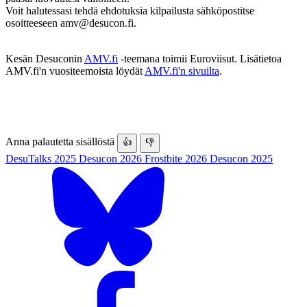
Voit halutessasi tehdä ehdotuksia kilpailusta sähköpostitse
osoitteeseen amv@desucon.fi.
Kesän Desuconin
AMV.fi
-teemana toimii Euroviisut. Lisätietoa
AMV.fi'n vuositeemoista löydät
AMV.fi'n sivuilta
.
Anna palautetta sisällöstä
👍
👎
DesuTalks 2025
Desucon 2026
Frostbite 2026
Desucon 2025