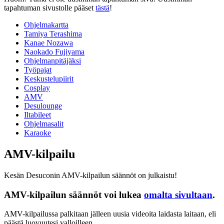
tapahtuman sivustolle pääset
tästä
!
Ohjelmakartta
Tamiya Terashima
Kanae Nozawa
Naokado Fujiyama
Ohjelmanpitäjäksi
Työpajat
Keskustelupiirit
Cosplay
AMV
Desulounge
Iltabileet
Ohjelmasalit
Karaoke
AMV-kilpailu
Kesän Desuconin AMV-kilpailun säännöt on julkaistu!
AMV-kilpailun säännöt voi lukea
omalta sivultaan
.
AMV-kilpailussa palkitaan jälleen uusia videoita laidasta laitaan, eli
päästä luovuutesi valloilleen.