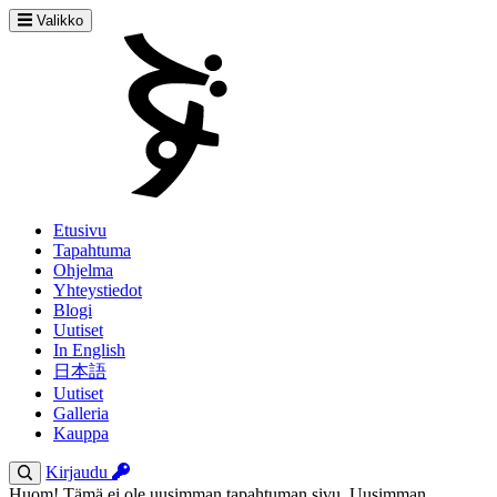
Valikko
Etusivu
Tapahtuma
Ohjelma
Yhteystiedot
Blogi
Uutiset
In English
日本語
Uutiset
Galleria
Kauppa
Kirjaudu
Huom! Tämä ei ole uusimman tapahtuman sivu. Uusimman