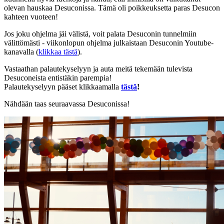
olevan hauskaa Desuconissa. Tämä oli poikkeuksetta paras Desucon
kahteen vuoteen!
Jos joku ohjelma jäi välistä, voit palata Desuconin tunnelmiin
välittömästi - viikonlopun ohjelma julkaistaan Desuconin Youtube-
kanavalla (
klikkaa tästä
).
Vastaathan palautekyselyyn ja auta meitä tekemään tulevista
Desuconeista entistäkin parempia!
Palautekyselyyn pääset klikkaamalla
tästä
!
Nähdään taas seuraavassa Desuconissa!