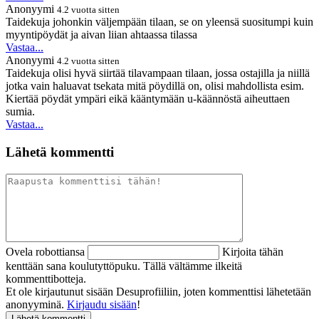
Anonyymi
4.2 vuotta sitten
Taidekuja johonkin väljempään tilaan, se on yleensä suositumpi kuin
myyntipöydät ja aivan liian ahtaassa tilassa
Vastaa...
Anonyymi
4.2 vuotta sitten
Taidekuja olisi hyvä siirtää tilavampaan tilaan, jossa ostajilla ja niillä
jotka vain haluavat tsekata mitä pöydillä on, olisi mahdollista esim.
Kiertää pöydät ympäri eikä kääntymään u-käännöstä aiheuttaen
sumia.
Vastaa...
Lähetä kommentti
Ovela robottiansa
Kirjoita tähän
kenttään sana koulutyttöpuku. Tällä vältämme ilkeitä
kommenttibotteja.
Et ole kirjautunut sisään Desuprofiiliin, joten kommenttisi lähetetään
anonyyminä.
Kirjaudu sisään
!