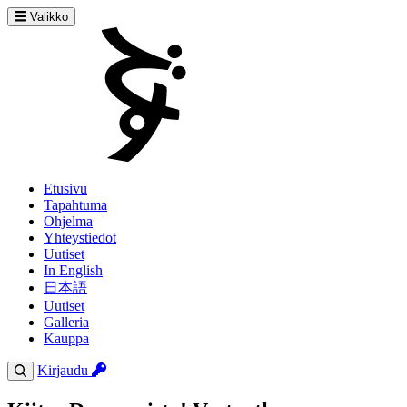
Valikko
Etusivu
Tapahtuma
Ohjelma
Yhteystiedot
Uutiset
In English
日本語
Uutiset
Galleria
Kauppa
Kirjaudu