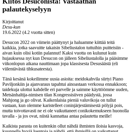
Kiitos Desuconista! Vastaathan
palautekyselyyn
Kirjoittanut
Desu-kun
19.6.2022 (4.2 vuotta sitten)
Desucon 2022 on viimein päättynyt ja haluamme kiittää teitä
kaikkia, jotka saavuitte takaisin Sibeliustalon tuttuihin puitteisiin -
aivan kuin olisi kotiin palannut! Kaksi vuotta on kulunut kuin
hujauksessa nyt kun Desucon on jälleen Sibeliustalolla ja pääsimme
viikonlopun aikana nauttimaan jopa klassisesta Desusäästä (eli
viilentävästä tihkusateesta).
Tänä kesänä kokeilimme uusia asioita: meidokahvila siirtyi Piano
Paviljonkiin ja ajanvaraus tapahtui ainoastaan verkossa ennakkoon;
taidekuja ulottui kahdelle eri parvelle ja saimme käyttöömme uuden,
Metsänhaltija-nimisen tilan Kongressisiiven päädystä, jossa
Mahjong ja go olivat. Kaikenlaisia pieniä valuvikoja on tullut
vastaan, kun olemme karistelleet coninjärjestämisestä pölyjä pois,
mutta toivottavasti ne ei ole vaikuttaneet conikokemukseen huonolla
tavalla - ja jos ovat, niistä kannattaa antaa palautetta meille!
Kaikista parasta on kuitenkin ollut nähdä ihmisten iloisia kasvoja,
kuunnella hyviä luentoja ja nähdä, että ihmisillä on vaikuttanut