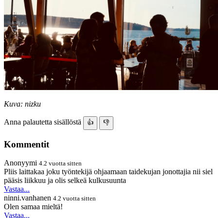
Kuva: nizku
Anna palautetta sisällöstä
👍
👎
Kommentit
Anonyymi
4.2 vuotta sitten
Pliis laittakaa joku työntekijä ohjaamaan taidekujan jonottajia nii siel
pääsis liikkuu ja olis selkeä kulkusuunta
Vastaa...
ninni.vanhanen
4.2 vuotta sitten
Olen samaa mieltä!
Vastaa...