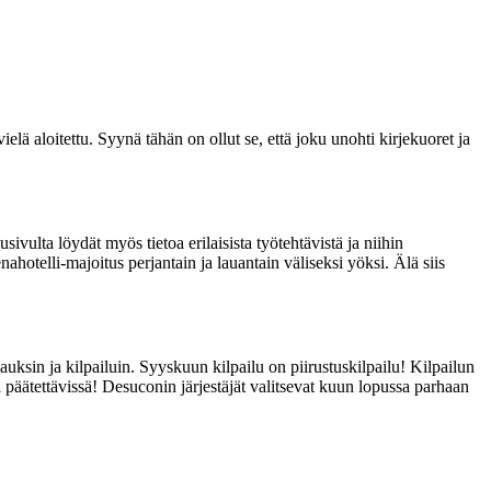
lä aloitettu. Syynä tähän on ollut se, että joku unohti kirjekuoret ja
ulta löydät myös tietoa erilaisista työtehtävistä ja niihin
telli-majoitus perjantain ja lauantain väliseksi yöksi. Älä siis
ksin ja kilpailuin. Syyskuun kilpailu on piirustuskilpailu! Kilpailun
 päätettävissä! Desuconin järjestäjät valitsevat kuun lopussa parhaan