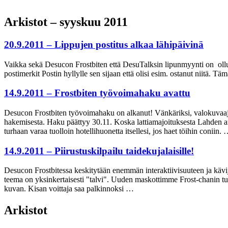
Arkistot – syyskuu 2011
20.9.2011 – Lippujen postitus alkaa lähipäivinä
Vaikka sekä Desucon Frostbiten että DesuTalksin lipunmyynti on ollu käy
postimerkit Postin hyllylle sen sijaan että olisi esim. ostanut niitä. T
14.9.2011 – Frostbiten työvoimahaku avattu
Desucon Frostbiten työvoimahaku on alkanut! Vänkäriksi, valokuvaajaks
hakemisesta. Haku päättyy 30.11. Koska lattiamajoituksesta Lahden amm
turhaan varaa tuolloin hotellihuonetta itsellesi, jos haet töihin coniin.
14.9.2011 – Piirustuskilpailu taidekujalaisille!
Desucon Frostbitessa keskitytään enemmän interaktiivisuuteen ja kävij
teema on yksinkertaisesti "talvi". Uuden maskottimme Frost-chanin tule
kuvan. Kisan voittaja saa palkinnoksi …
Arkistot