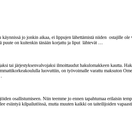
nnissä jo jonkin aikaa, ei lippujen lähettämistä niiden ostajille ole vie
ämä puute on kuitenkin tänään korjattu ja liput lähtevät …
i tai järjestyksenvalvojaksi ilmoittaudut hakulomakkeen kautta. Hakusiv
attikorkeakoululla luovuttiin, on työvoimalle varattu maksuton Omenaho
 …
öiden osallistumiseen. Niin teemme jo ennen tapahtumaa erilaisin tempau
e esiintyä kilpailutöissä, mutta muuten kaikki on taiteilijoiden vapaasti