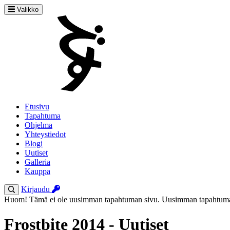
Valikko
Etusivu
Tapahtuma
Ohjelma
Yhteystiedot
Blogi
Uutiset
Galleria
Kauppa
Kirjaudu
Huom! Tämä ei ole uusimman tapahtuman sivu. Uusimman tapahtuman
Frostbite 2014 - Uutiset