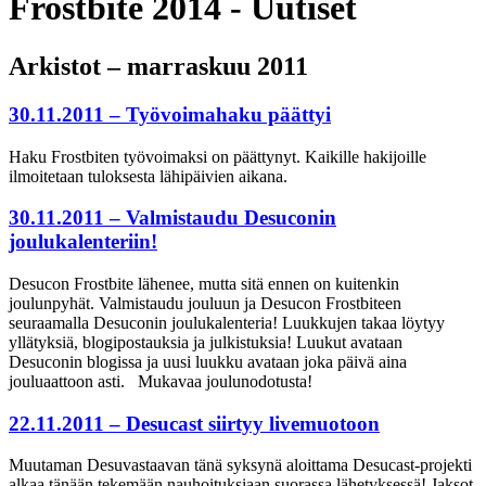
Frostbite 2014 - Uutiset
Arkistot – marraskuu 2011
30.11.2011 – Työvoimahaku päättyi
Haku Frostbiten työvoimaksi on päättynyt. Kaikille hakijoille
ilmoitetaan tuloksesta lähipäivien aikana.
30.11.2011 – Valmistaudu Desuconin
joulukalenteriin!
Desucon Frostbite lähenee, mutta sitä ennen on kuitenkin
joulunpyhät. Valmistaudu jouluun ja Desucon Frostbiteen
seuraamalla Desuconin joulukalenteria! Luukkujen takaa löytyy
yllätyksiä, blogipostauksia ja julkistuksia! Luukut avataan
Desuconin blogissa ja uusi luukku avataan joka päivä aina
jouluaattoon asti. Mukavaa joulunodotusta!
22.11.2011 – Desucast siirtyy livemuotoon
Muutaman Desuvastaavan tänä syksynä aloittama Desucast-projekti
alkaa tänään tekemään nauhoituksiaan suorassa lähetyksessä! Jaksot