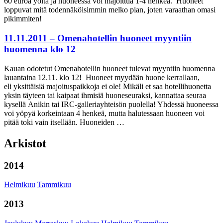
60 euroa yöltä ja huoneessa voi majoittua 1-4 henkeä. Huoneet
loppuvat mitä todennäköisimmin melko pian, joten varaathan omasi
pikimmiten!
11.11.2011 – Omenahotellin huoneet myyntiin
huomenna klo 12
Kauan odotetut Omenahotellin huoneet tulevat myyntiin huomenna
lauantaina 12.11. klo 12! Huoneet myydään huone kerrallaan,
eli yksittäisiä majoituspaikkoja ei ole! Mikäli et saa hotellihuonetta
yksin täyteen tai kaipaat ihmisiä huoneseuraksi, kannattaa seuraa
kysellä Anikin tai IRC-galleriayhteisön puolella! Yhdessä huoneessa
voi yöpyä korkeintaan 4 henkeä, mutta halutessaan huoneen voi
pitää toki vain itsellään. Huoneiden …
Arkistot
2014
Helmikuu
Tammikuu
2013