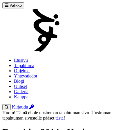
Valikko
Etusivu
Tapahtuma
Ohjelma
Yhteystiedot
Blogi
Uutiset
Galleria
Kauppa
Kirjaudu
Huom! Tämä ei ole uusimman tapahtuman sivu. Uusimman
tapahtuman sivustolle pääset
tästä
!