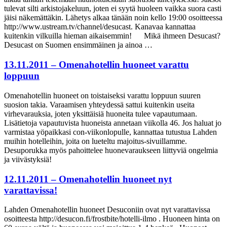
tulevat silti arkistojakeluun, joten ei syytä huoleen vaikka suora casti
jäisi näkemättäkin. Lähetys alkaa tänään noin kello 19:00 osoitteessa
http://www.ustream.tv/channel/desucast. Kanavaa kannattaa
kuitenkin vilkuilla hieman aikaisemmin! Mikä ihmeen Desucast?
Desucast on Suomen ensimmäinen ja ainoa …
13.11.2011 – Omenahotellin huoneet varattu
loppuun
Omenahotellin huoneet on toistaiseksi varattu loppuun suuren
suosion takia. Varaamisen yhteydessä sattui kuitenkin useita
virhevarauksia, joten yksittäisiä huoneita tulee vapautumaan.
Lisätietoja vapautuvista huoneista annetaan viikolla 46. Jos haluat jo
varmistaa yöpaikkasi con-viikonlopulle, kannattaa tutustua Lahden
muihin hotelleihin, joita on lueteltu majoitus-sivuillamme.
Desuporukka myös pahoittelee huonevaraukseen liittyviä ongelmia
ja viivästyksiä!
12.11.2011 – Omenahotellin huoneet nyt
varattavissa!
Lahden Omenahotellin huoneet Desuconiin ovat nyt varattavissa
osoitteesta http://desucon.fi/frostbite/hotelli-ilmo . Huoneen hinta on