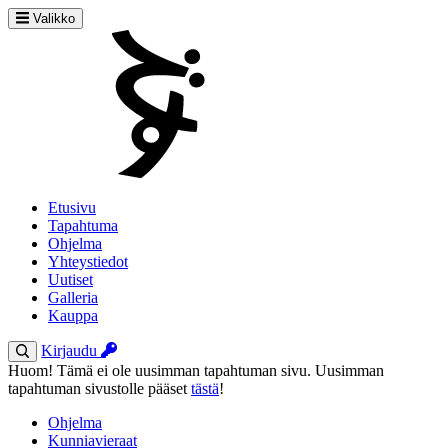
Valikko
Etusivu
Tapahtuma
Ohjelma
Yhteystiedot
Uutiset
Galleria
Kauppa
Kirjaudu
Huom! Tämä ei ole uusimman tapahtuman sivu. Uusimman
tapahtuman sivustolle pääset
tästä
!
Ohjelma
Kunniavieraat