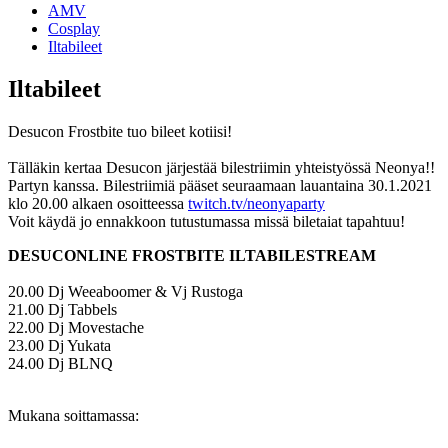
AMV
Cosplay
Iltabileet
Iltabileet
Desucon Frostbite tuo bileet kotiisi!
Tälläkin kertaa Desucon järjestää bilestriimin yhteistyössä Neonya!!
Partyn kanssa. Bilestriimiä pääset seuraamaan lauantaina 30.1.2021
klo 20.00 alkaen osoitteessa
twitch.tv/neonyaparty
Voit käydä jo ennakkoon tutustumassa missä biletaiat tapahtuu!
DESUCONLINE FROSTBITE ILTABILESTREAM
20.00 Dj Weeaboomer & Vj Rustoga
21.00 Dj Tabbels
22.00 Dj Movestache
23.00 Dj Yukata
24.00 Dj BLNQ
Mukana soittamassa: