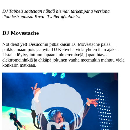
DJ Tabbels saatetaan nähdä hieman tarkempana versiona
iltabilestriimissä. Kuva: Twitter @tabbelss
DJ Movestache
Not dead yet! Desuconin pitkäikäisin DJ Movestache palaa
paikkaamaan pois jäänyttä DJ Kehveliä vielä yhden illan ajaksi.
Listalla löytyy tuttuun tapaan animeremixejä, japanihtavaa
elektromeininkiä ja ehkäpä jokunen vanha meemukin mahtuu vielä
konkarin matkaan.