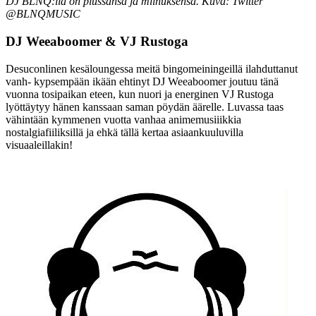
DJ BLNQ:lla on plussansa ja miinuksensa. Kuva: Twitter
@BLNQMUSIC
DJ Weeaboomer & VJ Rustoga
Desuconlinen kesäloungessa meitä bingomeiningeillä ilahduttanut
vanh- kypsempään ikään ehtinyt DJ Weeaboomer joutuu tänä
vuonna tosipaikan eteen, kun nuori ja energinen VJ Rustoga
lyöttäytyy hänen kanssaan saman pöydän äärelle. Luvassa taas
vähintään kymmenen vuotta vanhaa animemusiiikkia
nostalgiafiiliksillä ja ehkä tällä kertaa asiaankuuluvilla
visuaaleillakin!