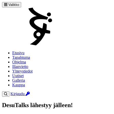
Valikko
Etusivu
Tapahtuma
Ohjelma
Illanvietto
Yhteystiedot
Uutiset
Galleria
Kauppa
Kirjaudu
DesuTalks lähestyy jälleen!