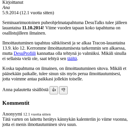
Kirjoittanut
Ana
5.9.2014 (12.1 vuotta sitten)
Seminaarimuotoinen puheohjelmatapahtuma DesuTalks tulee jälleen
lauantaina
11.10.2014
! Viime vuoden tapaan koko tapahtuma on
osallistujilleen ilmainen.
Ilmoittautuminen tapahtuu sähköisesti ja se alkaa Tracon-lauantaina
13.9. klo 12. Kerromme ilmoittautumisesta tarkemmin sen alkaessa,
mutta
DesuProfiili
kannattaa olla tehtynä jo valmiiksi. Mikäli sinulla
ei sellaista vielä ole, saat tehtyä sen
täältä
.
Koska tapahtuma on ilmainen, on ilmoittautuminen sitova. Mikäli et
pääsekään paikalle, tulee sinun siis myös perua ilmoittautumisesi,
jotta voimme antaa paikkasi jollekin toiselle.
Anna palautetta sisällöstä
👍
👎
Kommentit
Anonyymi
12.1 vuotta sitten
Tätä varten on laitettu herätys kännykän kalenteriin jo viime vuonna,
jotta ei menis ilmottautuminen sivu suun.