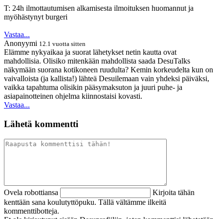
T: 24h ilmottautumisen alkamisesta ilmoituksen huomannut ja
myöhästynyt burgeri
Vastaa...
Anonyymi
12.1 vuotta sitten
Elämme nykyaikaa ja suorat lähetykset netin kautta ovat
mahdollisia. Olisiko mitenkään mahdollista saada DesuTalks
näkymään suorana kotikoneen ruudulta? Kemin korkeudelta kun on
vaivalloista (ja kallista!) lähteä Desuilemaan vain yhdeksi päiväksi,
vaikka tapahtuma olisikin pääsymaksuton ja juuri puhe- ja
asiapainotteinen ohjelma kiinnostaisi kovasti.
Vastaa...
Lähetä kommentti
Ovela robottiansa
Kirjoita tähän
kenttään sana koulutyttöpuku. Tällä vältämme ilkeitä
kommenttibotteja.