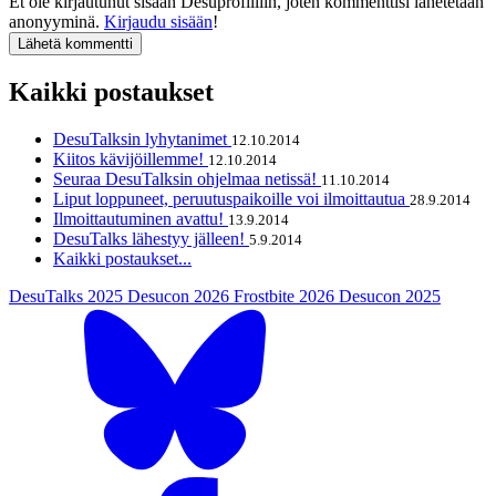
Et ole kirjautunut sisään Desuprofiiliin, joten kommenttisi lähetetään
anonyyminä.
Kirjaudu sisään
!
Kaikki postaukset
DesuTalksin lyhytanimet
12.10.2014
Kiitos kävijöillemme!
12.10.2014
Seuraa DesuTalksin ohjelmaa netissä!
11.10.2014
Liput loppuneet, peruutuspaikoille voi ilmoittautua
28.9.2014
Ilmoittautuminen avattu!
13.9.2014
DesuTalks lähestyy jälleen!
5.9.2014
Kaikki postaukset...
DesuTalks 2025
Desucon 2026
Frostbite 2026
Desucon 2025