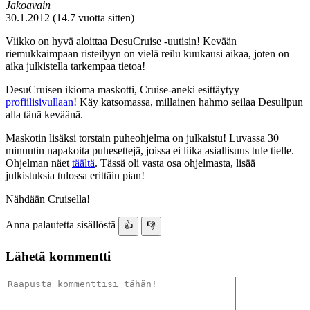
Jakoavain
30.1.2012 (14.7 vuotta sitten)
Viikko on hyvä aloittaa DesuCruise -uutisin! Kevään
riemukkaimpaan risteilyyn on vielä reilu kuukausi aikaa, joten on
aika julkistella tarkempaa tietoa!
DesuCruisen ikioma maskotti, Cruise-aneki esittäytyy
profiilisivullaan
! Käy katsomassa, millainen hahmo seilaa Desulipun
alla tänä keväänä.
Maskotin lisäksi torstain puheohjelma on julkaistu! Luvassa 30
minuutin napakoita puhesettejä, joissa ei liika asiallisuus tule tielle.
Ohjelman näet
täältä
. Tässä oli vasta osa ohjelmasta, lisää
julkistuksia tulossa erittäin pian!
Nähdään Cruisella!
Anna palautetta sisällöstä
👍
👎
Lähetä kommentti