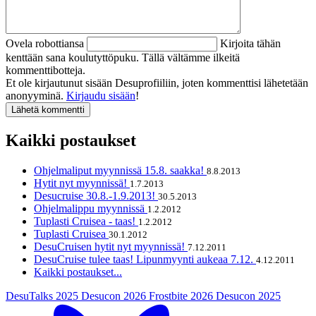
Ovela robottiansa
Kirjoita tähän
kenttään sana koulutyttöpuku. Tällä vältämme ilkeitä
kommenttibotteja.
Et ole kirjautunut sisään Desuprofiiliin, joten kommenttisi lähetetään
anonyyminä.
Kirjaudu sisään
!
Kaikki postaukset
Ohjelmaliput myynnissä 15.8. saakka!
8.8.2013
Hytit nyt myynnissä!
1.7.2013
Desucruise 30.8.-1.9.2013!
30.5.2013
Ohjelmalippu myynnissä
1.2.2012
Tuplasti Cruisea - taas!
1.2.2012
Tuplasti Cruisea
30.1.2012
DesuCruisen hytit nyt myynnissä!
7.12.2011
DesuCruise tulee taas! Lipunmyynti aukeaa 7.12.
4.12.2011
Kaikki postaukset...
DesuTalks 2025
Desucon 2026
Frostbite 2026
Desucon 2025