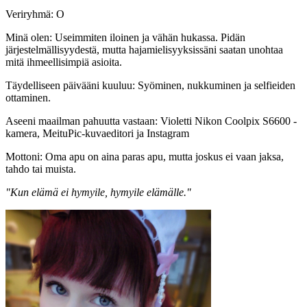
Veriryhmä: O
Minä olen: Useimmiten iloinen ja vähän hukassa. Pidän
järjestelmällisyydestä, mutta hajamielisyyksissäni saatan unohtaa
mitä ihmeellisimpiä asioita.
Täydelliseen päivääni kuuluu: Syöminen, nukkuminen ja selfieiden
ottaminen.
Aseeni maailman pahuutta vastaan: Violetti Nikon Coolpix S6600 -
kamera, MeituPic-kuvaeditori ja Instagram
Mottoni: Oma apu on aina paras apu, mutta joskus ei vaan jaksa,
tahdo tai muista.
"Kun elämä ei hymyile, hymyile elämälle."