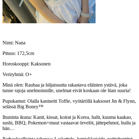
Nimi: Nana
Pituus: 172,5cm
Horoskooppi: Kaksonen
Veriryhmä: O+
Minä olen: Rauhaa ja hiljaisuutta rakastava eläinten ystävä, joka
tunne rajoja unelmoinnille, unelmat eivät koskaan ole liian suuria!
Pupukamut: Olalla kanineiti Toffie, vyötäröllä kaksoset Jin & Flynn,
selässä Big Boney™
Ihuninta ikuna: Kanit, kissat, koirat ja Korea, halit, kuuma kaakao,
sushi, BBQ, Pokemon+muut vastaavat örvelöt, jättepehmot, huilu ja
hän…
Parhauksellisinta talvessa: Laskettelu, lumiukkotaide, peittoburritot,