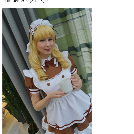
ja neideille! ♡(.◜ ω ◝.)♡