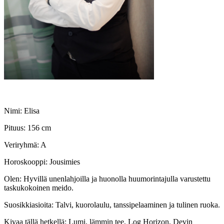
Nimi: Elisa
Pituus: 156 cm
Veriryhmä: A
Horoskooppi: Jousimies
Olen: Hyvillä unenlahjoilla ja huonolla huumorintajulla varustettu
taskukokoinen meido.
Suosikkiasioita: Talvi, kuorolaulu, tanssipelaaminen ja tulinen ruoka.
Kivaa tällä hetkellä: Lumi, lämmin tee, Log Horizon, Devin