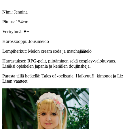
Nimi: Jennina
Pituus: 154cm
Veriryhmä: ♥+
Horoskooppi: Jousimeido
Lempiherkut: Melon cream soda ja matchajäätelö
Harrastukset: RPG-pelit, piirtäminen sekä cosplay-valokuvaus.
Lisäksi opiskelen japania ja keräilen doujinsheja.
Parasta tällä hetkellä: Tales of -pelisarja, Haikyuu!!, kimonot ja Liz
Lisan vaatteet