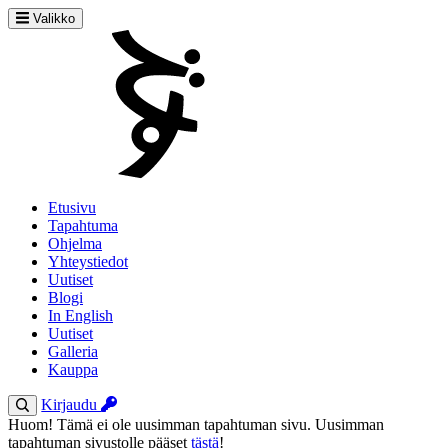
Valikko
Etusivu
Tapahtuma
Ohjelma
Yhteystiedot
Uutiset
Blogi
In English
Uutiset
Galleria
Kauppa
Kirjaudu
Huom! Tämä ei ole uusimman tapahtuman sivu. Uusimman
tapahtuman sivustolle pääset
tästä
!