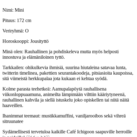
Nimi: Mini
Pituus: 172 cm
Veriryhmä: O
Horoskooppi: Jousityttö
Minä olen: Rauhallinen ja pohdiskeleva mutta myös helposti
innostuva ja elämäniloinen tyttö.
Tarkkailen: ohikulkevia ihmisiä, suurina hiutaleina satavaa lunta,
twitterin timelinea, pakettien seurantakoodeja, pitsiasioita kaupoissa,
sitä viimeistä herkkupalaa jota kukaan ei kehtaa syödä.
Kolme parasta teehetkeä: Aamupalapöytä rauhallisena
viikonloppuaamuna, animeilta lämpimään vilttiin kääriytyneenä,
rauhallinen kahvila ja siellä istuskelu joko opiskellen tai niitä näitä
haaveillen.
Ihanimmat teemaut: mustikkamuffini, vaniljarooibos sekä vihreä
sitruunatee
Sydämellisesti tervetuloa kaikille Café Ichigoon saapuville herroille