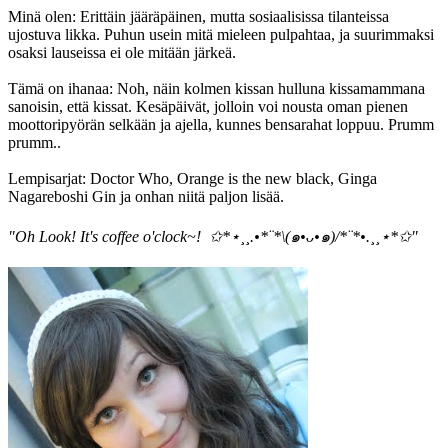
Minä olen: Erittäin jääräpäinen, mutta sosiaalisissa tilanteissa
ujostuva likka. Puhun usein mitä mieleen pulpahtaa, ja suurimmaksi
osaksi lauseissa ei ole mitään järkeä.
Tämä on ihanaa: Noh, näin kolmen kissan hulluna kissamammana
sanoisin, että kissat. Kesäpäivät, jolloin voi nousta oman pienen
moottoripyörän selkään ja ajella, kunnes bensarahat loppuu. Prumm
prumm..
Lempisarjat: Doctor Who, Orange is the new black, Ginga
Nagareboshi Gin ja onhan niitä paljon lisää.
"Oh Look! It's coffee o'clock~! ✩*⋆¸¸.•*¨*\(๑•ᴗ•๑)/*¨*•.¸¸⋆*✩"