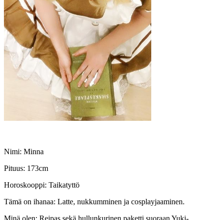
Nimi: Minna
Pituus: 173cm
Horoskooppi: Taikatyttö
Tämä on ihanaa: Latte, nukkumminen ja cosplayjaaminen.
Minä olen: Reipas sekä hullunkurinen paketti suoraan Yuki-