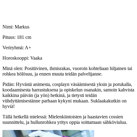
Nimi: Markus
Pituus: 181 cm
Veriryhmä: A+
Horoskooppi: Vaaka
Minä olen: Positiivinen, ihmisrakas, vuoroin kohteliaan hiljainen tai
rohkea hölösuu, ja ennen muuta teidän palvelijanne.
Pidän: Hyvästä animesta, cosplayn väsäämisestä yksin ja porukalla,
koodaamisesta harrastuksena ja opiskelun osanakin, samoin kahvista
kaikkina päivän (ja yön) hetkinä, ja tietysti teidän
viihdyttämisestänne parhaan kykyni mukaan. Suklaakakutkin on
hyviä!
Tällä hetkellä mielessä: Mielenkiintoisten ja haastavien cossien
suunnittelu, ja hullunrohkea yritys oppia soittamaan sähköviulua.