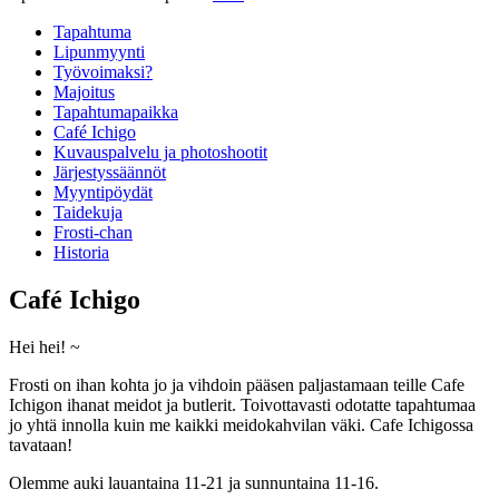
Tapahtuma
Lipunmyynti
Työvoimaksi?
Majoitus
Tapahtumapaikka
Café Ichigo
Kuvauspalvelu ja photoshootit
Järjestyssäännöt
Myyntipöydät
Taidekuja
Frosti-chan
Historia
Café Ichigo
Hei hei! ~
Frosti on ihan kohta jo ja vihdoin pääsen paljastamaan teille Cafe
Ichigon ihanat meidot ja butlerit. Toivottavasti odotatte tapahtumaa
jo yhtä innolla kuin me kaikki meidokahvilan väki. Cafe Ichigossa
tavataan!
Olemme auki lauantaina 11-21 ja sunnuntaina 11-16.