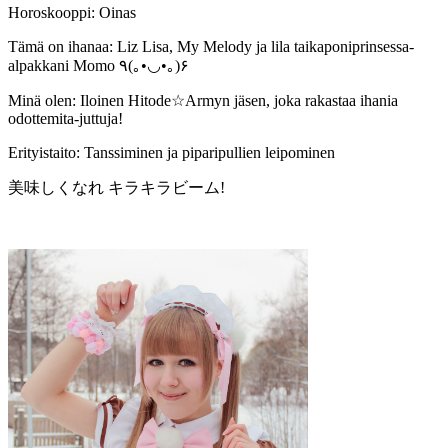
Horoskooppi: Oinas
Tämä on ihanaa: Liz Lisa, My Melody ja lila taikaponiprinsessa-
alpakkani Momo ٩(｡•◡•｡)۶
Minä olen: Iloinen Hitode☆Armyn jäsen, joka rakastaa ihania
odottemita-juttuja!
Erityistaito: Tanssiminen ja piparipullien leipominen
美味しくなれ キラキラビーム!