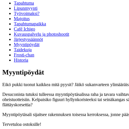
Tapahtuma
Lipunmyynti
Työvoimaksi?
Majoitus
Tapahtumapaikka
Café Ichigo
Kuvauspalvelu ja photoshootit
Järjestyssäännöt
Myyntipöydät
Taidekuja
Frosti-chan
Historia
Myyntipöydät
Eikö pukki tuonut kaikkea mitä pyysit? Jäikö sukanvarteen ylimääräis
Desuconista tutuksi tulleessa myyntipöytäsalissa raha ja tavara vaihta
oheistuotteisiin. Kelpaisiko figuuri hyllynkoristeeksi tai seinäkangas
flättäyskorsettia?
Myyntipöytäsali sijaitsee rakennuksen toisessa kerroksessa, jonne pää
Tervetuloa ostoksille!