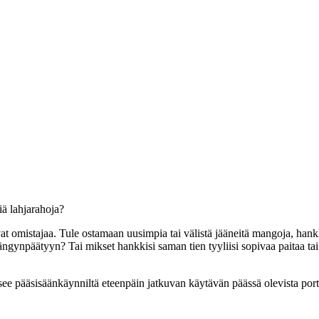
iä lahjarahoja?
vat omistajaa. Tule ostamaan uusimpia tai välistä jääneitä mangoja, han
 sängynpäätyyn? Tai mikset hankkisi saman tien tyyliisi sopivaa paitaa ta
see pääsisäänkäynniltä eteenpäin jatkuvan käytävän päässä olevista port