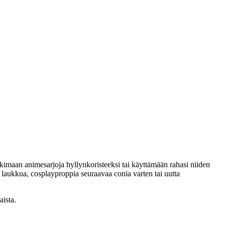
kkimaan animesarjoja hyllynkoristeeksi tai käyttämään rahasi niiden
i laukkua, cosplayproppia seuraavaa conia varten tai uutta
aista.