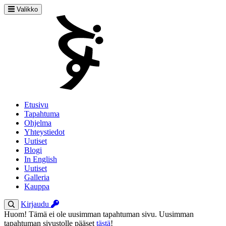
Valikko
Etusivu
Tapahtuma
Ohjelma
Yhteystiedot
Uutiset
Blogi
In English
Uutiset
Galleria
Kauppa
Kirjaudu
Huom! Tämä ei ole uusimman tapahtuman sivu. Uusimman
tapahtuman sivustolle pääset
tästä
!