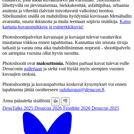
lähettyvillä on järvimaisemaa, hiekkakenttää, asfalttipihaa, urbaania
asutusta ja vihreätä (talvisin toivottavasti valkoista) luontoa.
Sibeliustalon sisällä on mahdollista hyödyntää kuvissaan Metsähallin
avaruutta, suuria ikkunoita ja muita teemaan sopivia sisätiloja.
Katso
kartasta kuvauspaikkoja ja esimerkkikuvia!
Photoshoottipalvelun kuvausajat ja kuvaajat tulevat varattaviksi
muutamaa viikkoa ennen tapahtumaa. Kannattaa siis seurata sivuja
tarkasti ja varata oma aika mahdollisimman nopeasti - shoottipalvelu
on aiempina vuosina ollut hyvin suosittu.
Photoshootit ovat
maksuttomia.
Niiden parhaat kuvat tulevat esille
Desuconin
galleriaan
ja sieltä voit löytää myös aiempien vuosien
kuvaajien otoksia.
Photoshootteja ja kuvauspalvelua koskevat kysymykset voi ennen
tapahtumia jättää osoitteeseen
valokuvaus@desucon.fi
.
Anna palautetta sisällöstä
👍
👎
DesuTalks 2025
Desucon 2026
Frostbite 2026
Desucon 2025