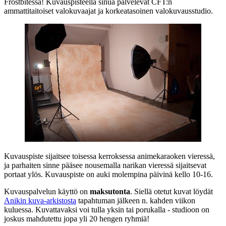
Frostbitessä! Kuvauspisteellä sinua palvelevat CFT:n
ammattitaitoiset valokuvaajat ja korkeatasoinen valokuvausstudio.
Kuvauspiste sijaitsee toisessa kerroksessa animekaraoken vieressä,
ja parhaiten sinne pääsee nousemalla narikan vieressä sijaitsevat
portaat ylös. Kuvauspiste on auki molempina päivinä kello 10-16.
Kuvauspalvelun käyttö on
maksutonta
. Siellä otetut kuvat löydät
Anikin kuva-arkistosta
tapahtuman jälkeen n. kahden viikon
kuluessa. Kuvattavaksi voi tulla yksin tai porukalla - studioon on
joskus mahdutettu jopa yli 20 hengen ryhmiä!