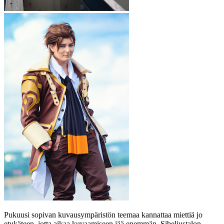
Pukuusi sopivan kuvausympäristön teemaa kannattaa miettiä jo
etukäteen, jotta aikaa kuvaamiseen jää enemmän. Sibeliustalon