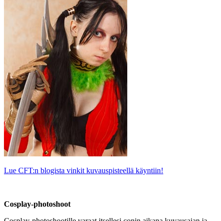
Lue CFT:n blogista vinkit kuvauspisteellä käyntiin!
Cosplay-photoshoot
Cosplay-photoshootille varaat itsellesi conin aikana kuvausajan ja