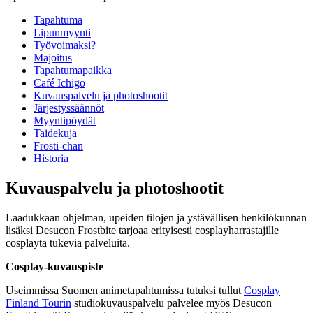
Tapahtuma
Lipunmyynti
Työvoimaksi?
Majoitus
Tapahtumapaikka
Café Ichigo
Kuvauspalvelu ja photoshootit
Järjestyssäännöt
Myyntipöydät
Taidekuja
Frosti-chan
Historia
Kuvauspalvelu ja photoshootit
Laadukkaan ohjelman, upeiden tilojen ja ystävällisen henkilökunnan
lisäksi Desucon Frostbite tarjoaa erityisesti cosplayharrastajille
cosplayta tukevia palveluita.
Cosplay-kuvauspiste
Useimmissa Suomen animetapahtumissa tutuksi tullut
Cosplay
Finland Tourin
studiokuvauspalvelu palvelee myös Desucon