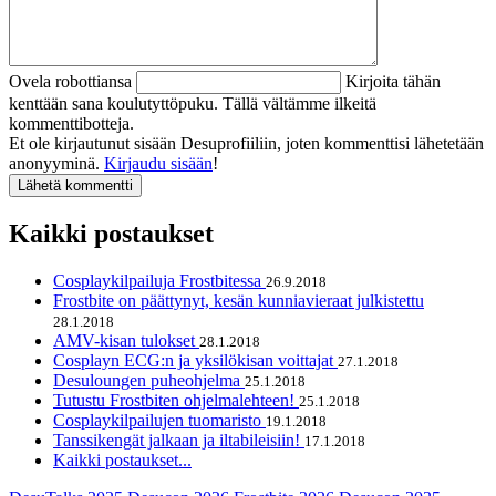
Ovela robottiansa
Kirjoita tähän
kenttään sana koulutyttöpuku. Tällä vältämme ilkeitä
kommenttibotteja.
Et ole kirjautunut sisään Desuprofiiliin, joten kommenttisi lähetetään
anonyyminä.
Kirjaudu sisään
!
Kaikki postaukset
Cosplaykilpailuja Frostbitessa
26.9.2018
Frostbite on päättynyt, kesän kunniavieraat julkistettu
28.1.2018
AMV-kisan tulokset
28.1.2018
Cosplayn ECG:n ja yksilökisan voittajat
27.1.2018
Desuloungen puheohjelma
25.1.2018
Tutustu Frostbiten ohjelmalehteen!
25.1.2018
Cosplaykilpailujen tuomaristo
19.1.2018
Tanssikengät jalkaan ja iltabileisiin!
17.1.2018
Kaikki postaukset...