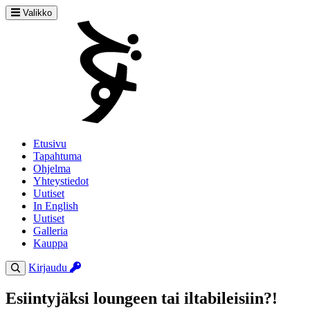
Valikko
Etusivu
Tapahtuma
Ohjelma
Yhteystiedot
Uutiset
In English
Uutiset
Galleria
Kauppa
Kirjaudu
Esiintyjäksi loungeen tai iltabileisiin?!