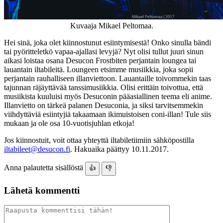
Kuvaaja Mikael Peltomaa.
Hei sinä, joka olet kiinnostunut esiintymisestä! Onko sinulla bändi
tai pyöritteletkö vapaa-ajallasi levyjä? Nyt olisi tullut juuri sinun
aikasi loistaa osana Desucon Frostbiten perjantain loungea tai
lauantain iltabileitä. Loungeen etsimme musiikkia, joka sopii
perjantain rauhalliseen illanviettoon. Lauantaille toivommekin taas
tajunnan räjäyttävää tanssimusiikkia. Olisi erittäin toivottua, että
musiikista kuuluisi myös Desuconin pääasiallinen teema eli anime.
Illanvietto on tärkeä palanen Desuconia, ja siksi tarvitsemmekin
viihdyttäviä esiintyjiä takaamaan ikimuistoisen coni-illan!
Tule siis
mukaan ja ole osa 10-vuotisjuhlan etkoja!
Jos kiinnostuit, voit ottaa yhteyttä iltabiletiimiin sähköpostilla
iltabileet@desucon.fi
. Hakuaika päättyy 10.11.2017.
Anna palautetta sisällöstä
👍
👎
Lähetä kommentti