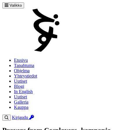
Valikko
Etusivu
Tapahtuma
Ohjelma
Yhteystiedot
Uutiset
Blogi
In English
Uutiset
Galleria
Kauppa
Kirjaudu