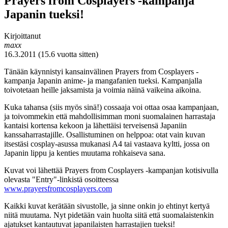
Prayers from Cosplayers -kampanja
Japanin tueksi!
Kirjoittanut
maxx
16.3.2011 (15.6 vuotta sitten)
Tänään käynnistyi kansainvälinen Prayers from Cosplayers -
kampanja Japanin anime- ja mangafanien tueksi. Kampanjalla
toivotetaan heille jaksamista ja voimia näinä vaikeina aikoina.
Kuka tahansa (siis myös sinä!) cossaaja voi ottaa osaa kampanjaan,
ja toivommekin että mahdollisimman moni suomalainen harrastaja
kantaisi kortensa kekoon ja lähettäisi terveisensä Japaniin
kanssaharrastajille. Osallistuminen on helppoa: otat vain kuvan
itsestäsi cosplay-asussa mukanasi A4 tai vastaava kyltti, jossa on
Japanin lippu ja kenties muutama rohkaiseva sana.
Kuvat voi lähettää Prayers from Cosplayers -kampanjan kotisivulla
olevasta "Entry"-linkistä osoitteessa
www.prayersfromcosplayers.com
Kaikki kuvat kerätään sivustolle, ja sinne onkin jo ehtinyt kertyä
niitä muutama. Nyt pidetään vain huolta siitä että suomalaistenkin
ajatukset kantautuvat japanilaisten harrastajien tueksi!