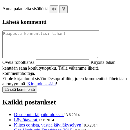
Anna palautetta sisällöstä
👍
👎
Lähetä kommentti
Ovela robottiansa
Kirjoita tähän
kenttään sana koulutyttöpuku. Tällä vältämme ilkeitä
kommenttibotteja.
Et ole kirjautunut sisään Desuprofiiliin, joten kommenttisi lähetetään
anonyyminä.
Kirjaudu sisään
!
Kaikki postaukset
Desuconin kilpailutuloksia
13.6.2014
Löytötavarat
13.6.2014
Kiitos conista, vastaa kävijäkyselyyn!
8.6.2014