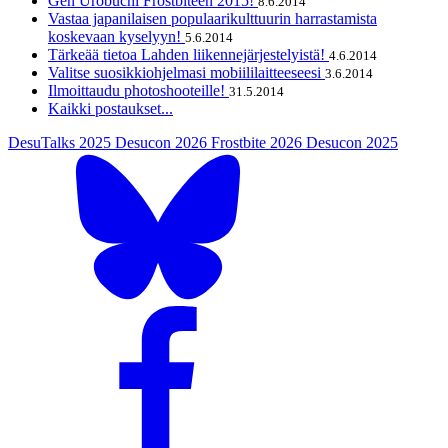
Gen Urobuchi Frostbiteen 2015!
8.6.2014
Vastaa japanilaisen populaarikulttuurin harrastamista
koskevaan kyselyyn!
5.6.2014
Tärkeää tietoa Lahden liikennejärjestelyistä!
4.6.2014
Valitse suosikkiohjelmasi mobiililaitteeseesi
3.6.2014
Ilmoittaudu photoshooteille!
31.5.2014
Kaikki postaukset...
DesuTalks 2025
Desucon 2026
Frostbite 2026
Desucon 2025