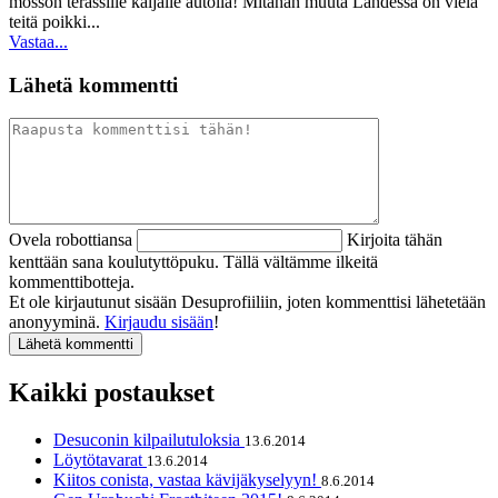
mössön terassille kaljalle autolla! Mitähän muuta Lahdessa on vielä
teitä poikki...
Vastaa...
Lähetä kommentti
Ovela robottiansa
Kirjoita tähän
kenttään sana koulutyttöpuku. Tällä vältämme ilkeitä
kommenttibotteja.
Et ole kirjautunut sisään Desuprofiiliin, joten kommenttisi lähetetään
anonyyminä.
Kirjaudu sisään
!
Kaikki postaukset
Desuconin kilpailutuloksia
13.6.2014
Löytötavarat
13.6.2014
Kiitos conista, vastaa kävijäkyselyyn!
8.6.2014