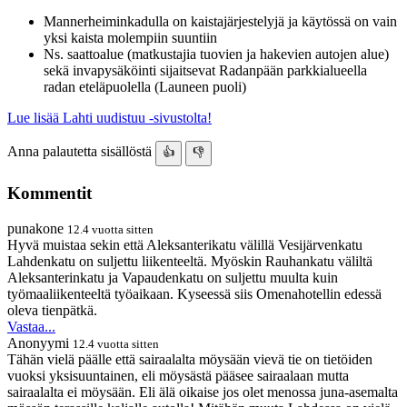
Mannerheiminkadulla on kaistajärjestelyjä ja käytössä on vain
yksi kaista molempiin suuntiin
Ns. saattoalue (matkustajia tuovien ja hakevien autojen alue)
sekä invapysäköinti sijaitsevat Radanpään parkkialueella
radan eteläpuolella (Launeen puoli)
Lue lisää Lahti uudistuu -sivustolta!
Anna palautetta sisällöstä
👍
👎
Kommentit
punakone
12.4 vuotta sitten
Hyvä muistaa sekin että Aleksanterikatu välillä Vesijärvenkatu
Lahdenkatu on suljettu liikenteeltä. Myöskin Rauhankatu väliltä
Aleksanterinkatu ja Vapaudenkatu on suljettu muulta kuin
työmaaliikenteeltä työaikaan. Kyseessä siis Omenahotellin edessä
oleva tienpätkä.
Vastaa...
Anonyymi
12.4 vuotta sitten
Tähän vielä päälle että sairaalalta möysään vievä tie on tietöiden
vuoksi yksisuuntainen, eli möysästä pääsee sairaalaan mutta
sairaalalta ei möysään. Eli älä oikaise jos olet menossa juna-asemalta