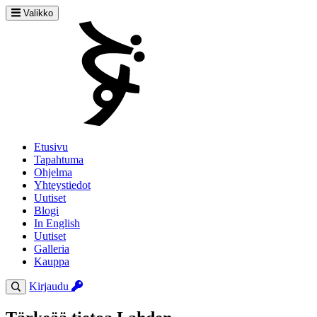
Valikko
Etusivu
Tapahtuma
Ohjelma
Yhteystiedot
Uutiset
Blogi
In English
Uutiset
Galleria
Kauppa
Kirjaudu