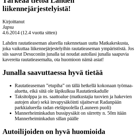
Tärkeää tietoa Lahden
liikennejärjestelyistä!
Kirjoittanut
Japsu
4.6.2014 (12.4 vuotta sitten)
Lahden rautatieaseman alueella rakennetaan uutta Matkakeskusta,
joka vaikuttaa liikennejärjestelyihin rautatieaseman ympäristöstä. Jos
siis saavut Desuconiin junalla tai noudat autollasi junalla saapuvia
kavereita rautatieasemalta, ota huomioon nämä asiat!
Junalla saavuttaessa hyvä tietää
Rautatieaseman ”etupiha” on tällä hetkellä kokonaan työmaa-
aluetta, eikä siitä ole läpikulkua Rautatienkadulle
Taksitolppa ja ns. saattoalue (matkustajia tuovien ja hakevien
autojen alue) sekä invapysäköinti sijaitsevat Radanpään
parkkialueella radan eteläpuolella (Launeen puoli)
Mannerheiminkadun bussipysäkit on siirretty n. 50m itään
Mannerheiminkadun sillan päälle
Autoilijoiden on hyvä huomioida