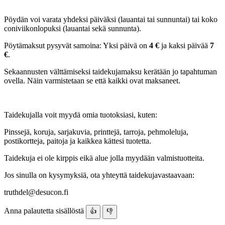
Pöydän voi varata yhdeksi päiväksi (lauantai tai sunnuntai) tai koko
coniviikonlopuksi (lauantai sekä sunnunta).
Pöytämaksut pysyvät samoina: Yksi päivä on
4 €
ja kaksi päivää
7
€
.
Sekaannusten välttämiseksi taidekujamaksu kerätään jo tapahtuman
ovella. Näin varmistetaan se että kaikki ovat maksaneet.
Taidekujalla voit myydä omia tuotoksiasi, kuten:
Pinssejä, koruja, sarjakuvia, printtejä, tarroja, pehmoleluja,
postikortteja, paitoja ja kaikkea kättesi tuotetta.
Taidekuja ei ole kirppis eikä alue jolla myydään valmistuotteita.
Jos sinulla on kysymyksiä, ota yhteyttä taidekujavastaavaan:
truthdel@desucon.fi
Anna palautetta sisällöstä
👍
👎