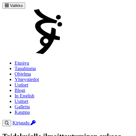
Valikko
Etusivu
Tapahtuma
Ohjelma
Yhteystiedot
Uutiset
Blogi
In English
Uutiset
Galleria
Kauppa
Kirjaudu