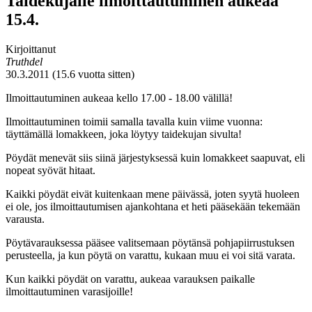
Taidekujalle ilmoittautuminen aukeaa
15.4.
Kirjoittanut
Truthdel
30.3.2011 (15.6 vuotta sitten)
Ilmoittautuminen aukeaa kello 17.00 - 18.00 välillä!
Ilmoittautuminen toimii samalla tavalla kuin viime vuonna:
täyttämällä lomakkeen, joka löytyy taidekujan sivulta!
Pöydät menevät siis siinä järjestyksessä kuin lomakkeet saapuvat, eli
nopeat syövät hitaat.
Kaikki pöydät eivät kuitenkaan mene päivässä, joten syytä huoleen
ei ole, jos ilmoittautumisen ajankohtana et heti pääsekään tekemään
varausta.
Pöytävarauksessa pääsee valitsemaan pöytänsä pohjapiirrustuksen
perusteella, ja kun pöytä on varattu, kukaan muu ei voi sitä varata.
Kun kaikki pöydät on varattu, aukeaa varauksen paikalle
ilmoittautuminen varasijoille!