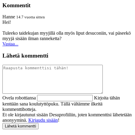
Kommentit
Hanne
14.7 vuotta sitten
Hei!
Tuleeko taidekujan myyjillä olla myös liput desuconiin, vai päseekö
myyjä sisään ilman ranneketta?
Vastaa...
Lähetä kommentti
Ovela robottiansa
Kirjoita tähän
kenttään sana koulutyttöpuku. Tällä vältämme ilkeitä
kommenttibotteja.
Et ole kirjautunut sisään Desuprofiiliin, joten kommenttisi lähetetään
anonyyminä.
Kirjaudu sisään
!