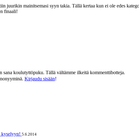
n juurikin mainitsemasi syyn takia. Tällä kertaa kun ei ole edes kategorio
n finaali!
än sana koulutyttöpuku. Tällä vältämme ilkeitä kommenttibotteja.
n anonyyminä.
Kirjaudu sisään
!
n kyselyyn!
5.6.2014