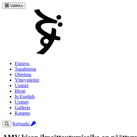
Valikko
Etusivu
Tapahtuma
Ohjelma
Yhteystiedot
Uutiset
Blogi
In English
Uutiset
Galleria
Kauppa
Kirjaudu