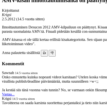
AMV-kisan ilmoittautumisaika on päättyn
Kirjoittanut
Krigsi
2.5.2012 (14.5 vuotta sitten)
Ilmoittautuminen Desucon 2012 AMV-kilpailuun on päättynyt. Kisaan ilm
parasta suomalaista AMV:tä. Finaali pidetään kesällä con-sunnuntaina. 
AMV-kisassa ei ole tällä kertaa erillisiä kisakategorioita. Sen sijaan
liiketoiminnan video".
Anna palautetta sisällöstä
👍
👎
Kommentit
Sawnah
14.5 vuotta sitten
Onko ennustetta kuinka nopeasti videot karsitaan? Utelen koska viime 
virallista publish/deadline päivämäärää, mutta suunnilleen >w<;;
Ja kestää siis tänä vuonna vain tunnin? No, se varmaan onkin fiksump
Vastaa...
Krigsi
14.5 vuotta sitten
Tavoitteena on saada karsinta suoritettua perjantaiksi ja tieto niin kars