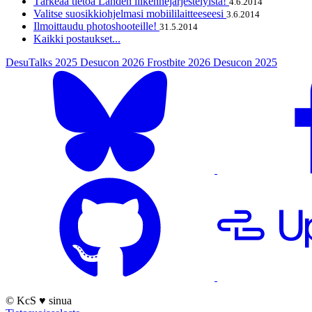
Tärkeää tietoa Lahden liikennejärjestelyistä!
4.6.2014
Valitse suosikkiohjelmasi mobiililaitteeseesi
3.6.2014
Ilmoittaudu photoshooteille!
31.5.2014
Kaikki postaukset...
DesuTalks 2025
Desucon 2026
Frostbite 2026
Desucon 2025
© KcS
♥
sinua