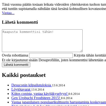
Tänä vuonna päätin tosiaan leikata videoiden yhteiskeston tuohon tuntii
että tuntiin supistamalla nähdään tänä kesänä kohtuullisen kovatasoine
Vastaa...
Lähetä kommentti
Ovela robottiansa
Kirjoita tähän kenttä
Et ole kirjautunut sisään Desuprofiiliin, joten kommenttisi lähetetää
Kaikki postaukset
Desuconin kilpailutuloksia
13.6.2014
Löytötavarat
13.6.2014
Kiitos conista, vastaa kävijäkyselyyn!
8.6.2014
Gen Urobuchi Frostbiteen 2015!
8.6.2014
Vastaa japanilaisen populaarikulttuurin harrastamista koskevaa