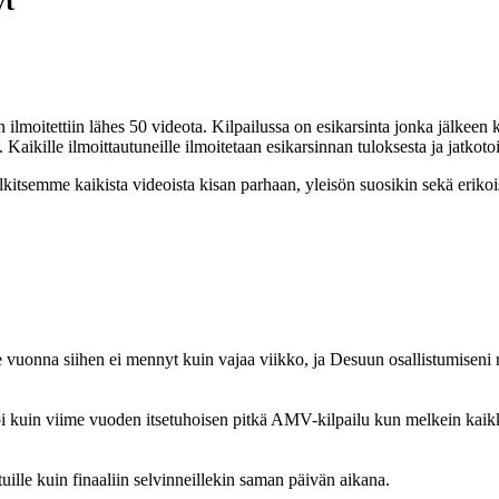
yt
oitettiin lähes 50 videota. Kilpailussa on esikarsinta jonka jälkeen ke
Kaikille ilmoittautuneille ilmoitetaan esikarsinnan tuloksesta ja jatkot
 palkitsemme kaikista videoista kisan parhaan, yleisön suosikin sekä er
vuonna siihen ei mennyt kuin vajaa viikko, ja Desuun osallistumiseni r
i kuin viime vuoden itsetuhoisen pitkä AMV-kilpailu kun melkein kaikki
ituille kuin finaaliin selvinneillekin saman päivän aikana.