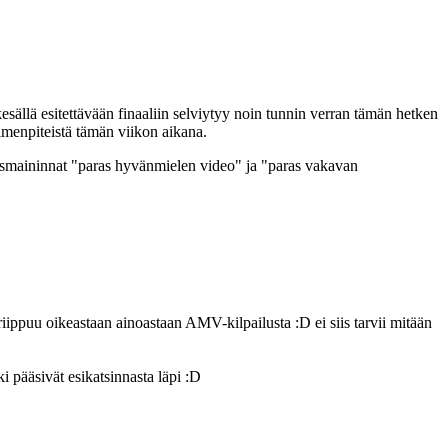
sällä esitettävään finaaliin selviytyy noin tunnin verran tämän hetken
oimenpiteistä tämän viikon aikana.
ikoismaininnat "paras hyvänmielen video" ja "paras vakavan
iippuu oikeastaan ainoastaan AMV-kilpailusta :D ei siis tarvii mitään
 pääsivät esikatsinnasta läpi :D