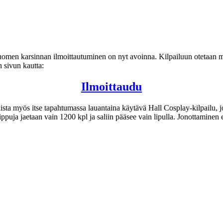
men karsinnan ilmoittautuminen on nyt avoinna. Kilpailuun otetaan muka
 sivun kautta:
Ilmoittaudu
ista myös itse tapahtumassa lauantaina käytävä Hall Cosplay-kilpailu, j
ppuja jaetaan vain 1200 kpl ja saliin pääsee vain lipulla. Jonottaminen ei 