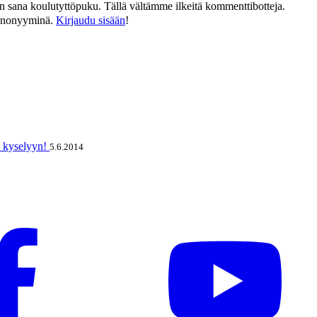
än sana koulutyttöpuku. Tällä vältämme ilkeitä kommenttibotteja.
n anonyyminä.
Kirjaudu sisään
!
n kyselyyn!
5.6.2014