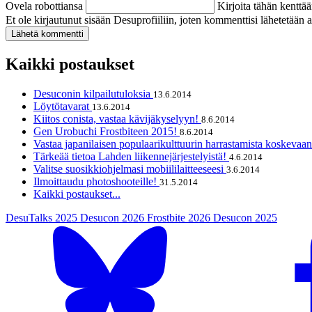
Ovela robottiansa
Kirjoita tähän kenttä
Et ole kirjautunut sisään Desuprofiiliin, joten kommenttisi lähetetää
Kaikki postaukset
Desuconin kilpailutuloksia
13.6.2014
Löytötavarat
13.6.2014
Kiitos conista, vastaa kävijäkyselyyn!
8.6.2014
Gen Urobuchi Frostbiteen 2015!
8.6.2014
Vastaa japanilaisen populaarikulttuurin harrastamista koskevaa
Tärkeää tietoa Lahden liikennejärjestelyistä!
4.6.2014
Valitse suosikkiohjelmasi mobiililaitteeseesi
3.6.2014
Ilmoittaudu photoshooteille!
31.5.2014
Kaikki postaukset...
DesuTalks 2025
Desucon 2026
Frostbite 2026
Desucon 2025