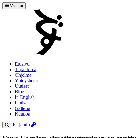
Valikko
Etusivu
Tapahtuma
Ohjelma
Yhteystiedot
Uutiset
Blogi
In English
Uutiset
Galleria
Kauppa
Kirjaudu