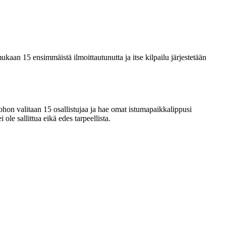
an 15 ensimmäistä ilmoittautunutta ja itse kilpailu järjestetään
ohon valitaan 15 osallistujaa ja hae omat istumapaikkalippusi
ole sallittua eikä edes tarpeellista.