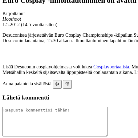
Euro Cosplay -ilmoittautuminen on avattu
Kirjoittanut
Hoothoot
1.5.2012 (14.5 vuotta sitten)
Desuconissa järjestettävän Euro Cosplay Championships -kilpailun Suo
Desuconin lauantaina, 15:30 alkaen. Ilmoittautuminen tapahtuu tämän
Lisää Desuconin cosplayohjelmasta voit lukea
Cosplayportaalista
. Mu
Metsähallin keskeltä sijaitsevalta lippupisteeltä conlauantain aikana. Li
Anna palautetta sisällöstä
👍
👎
Lähetä kommentti