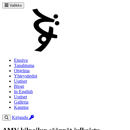
Valikko
Etusivu
Tapahtuma
Ohjelma
Yhteystiedot
Uutiset
Blogi
In English
Uutiset
Galleria
Kauppa
Kirjaudu