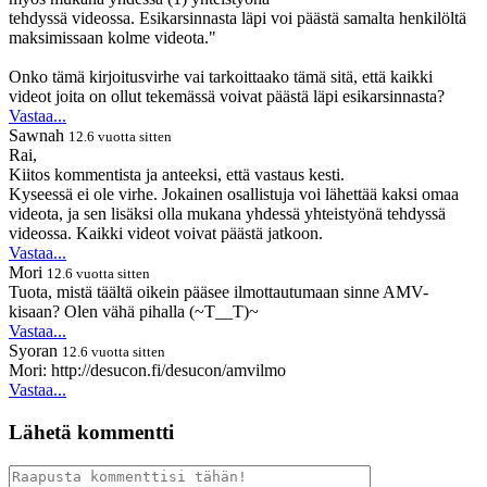
tehdyssä videossa. Esikarsinnasta läpi voi päästä samalta henkilöltä
maksimissaan kolme videota."
Onko tämä kirjoitusvirhe vai tarkoittaako tämä sitä, että kaikki
videot joita on ollut tekemässä voivat päästä läpi esikarsinnasta?
Vastaa...
Sawnah
12.6 vuotta sitten
Rai,
Kiitos kommentista ja anteeksi, että vastaus kesti.
Kyseessä ei ole virhe. Jokainen osallistuja voi lähettää kaksi omaa
videota, ja sen lisäksi olla mukana yhdessä yhteistyönä tehdyssä
videossa. Kaikki videot voivat päästä jatkoon.
Vastaa...
Mori
12.6 vuotta sitten
Tuota, mistä täältä oikein pääsee ilmottautumaan sinne AMV-
kisaan? Olen vähä pihalla (~T__T)~
Vastaa...
Syoran
12.6 vuotta sitten
Mori: http://desucon.fi/desucon/amvilmo
Vastaa...
Lähetä kommentti