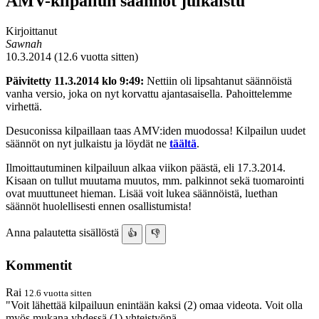
AMV-kilpailun säännöt julkaistu
Kirjoittanut
Sawnah
10.3.2014 (12.6 vuotta sitten)
Päivitetty 11.3.2014 klo 9:49:
Nettiin oli lipsahtanut säännöistä
vanha versio, joka on nyt korvattu ajantasaisella. Pahoittelemme
virhettä.
Desuconissa kilpaillaan taas AMV:iden muodossa! Kilpailun uudet
säännöt on nyt julkaistu ja löydät ne
täältä
.
Ilmoittautuminen kilpailuun alkaa viikon päästä, eli 17.3.2014.
Kisaan on tullut muutama muutos, mm. palkinnot sekä tuomarointi
ovat muuttuneet hieman. Lisää voit lukea säännöistä, luethan
säännöt huolellisesti ennen osallistumista!
Anna palautetta sisällöstä
👍
👎
Kommentit
Rai
12.6 vuotta sitten
"Voit lähettää kilpailuun enintään kaksi (2) omaa videota. Voit olla
myös mukana yhdessä (1) yhteistyönä