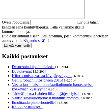
Ovela robottiansa
Kirjoita tähän
kenttään sana koulutyttöpuku. Tällä vältämme ilkeitä
kommenttibotteja.
Et ole kirjautunut sisään Desuprofiiliin, joten kommenttisi lähetetään
anonyyminä.
Kirjaudu sisään
!
Kaikki postaukset
Desuconin kilpailutuloksia
13.6.2014
Löytötavarat
13.6.2014
Kiitos conista, vastaa kävijäkyselyyn!
8.6.2014
Gen Urobuchi Frostbiteen 2015!
8.6.2014
Vastaa japanilaisen populaarikulttuurin harrastamista
koskevaan kyselyyn!
5.6.2014
Tärkeää tietoa Lahden liikennejärjestelyistä!
4.6.2014
Valitse suosikkiohjelmasi mobiililaitteeseesi
3.6.2014
Ilmoittaudu photoshooteille!
31.5.2014
Kaikki postaukset...