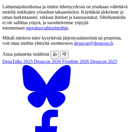
Lattiamajoitustiloissa ja niiden läheisyydessä on yöaikaan vältettävä
meteliä nukkujien yörauhan takaamiseksi. Käyttäkää järkeänne ja
omaa harkintaanne, rakkaat ihmiset ja kanssaotakut. Sibeliustalolla
ei ole sallittua yöpyä, ja suosittelemme yöpyjiä
tutustumaan
majoitusvaihtoehtoihin
.
Mikäli mieleesi tulee kysyttävää järjestyssäännöistä tai propeista,
voit ottaa meihin yhteyttä osoitteeseen
desucon@desucon.fi
.
Anna palautetta sisällöstä
👍
👎
DesuTalks 2025
Desucon 2026
Frostbite 2026
Desucon 2025