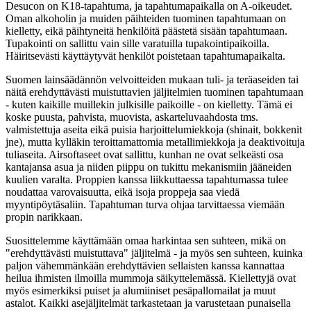
Desucon on K18-tapahtuma, ja tapahtumapaikalla on A-oikeudet.
Oman alkoholin ja muiden päihteiden tuominen tapahtumaan on
kielletty, eikä päihtyneitä henkilöitä päästetä sisään tapahtumaan.
Tupakointi on sallittu vain sille varatuilla tupakointipaikoilla.
Häiritsevästi käyttäytyvät henkilöt poistetaan tapahtumapaikalta.
Suomen lainsäädännön velvoitteiden mukaan tuli- ja teräaseiden tai
näitä erehdyttävästi muistuttavien jäljitelmien tuominen tapahtumaan
- kuten kaikille muillekin julkisille paikoille - on kielletty. Tämä ei
koske puusta, pahvista, muovista, askarteluvaahdosta tms.
valmistettuja aseita eikä puisia harjoittelumiekkoja (shinait, bokkenit
jne), mutta kylläkin teroittamattomia metallimiekkoja ja deaktivoituja
tuliaseita. Airsoftaseet ovat sallittu, kunhan ne ovat selkeästi osa
kantajansa asua ja niiden piippu on tukittu mekanismiin jääneiden
kuulien varalta. Proppien kanssa liikkuttaessa tapahtumassa tulee
noudattaa varovaisuutta, eikä isoja proppeja saa viedä
myyntipöytäsaliin. Tapahtuman turva ohjaa tarvittaessa viemään
propin narikkaan.
Suosittelemme käyttämään omaa harkintaa sen suhteen, mikä on
"erehdyttävästi muistuttava" jäljitelmä - ja myös sen suhteen, kuinka
paljon vähemmänkään erehdyttävien sellaisten kanssa kannattaa
heilua ihmisten ilmoilla mummoja säikyttelemässä. Kiellettyjä ovat
myös esimerkiksi puiset ja alumiiniset pesäpallomailat ja muut
astalot. Kaikki asejäljitelmät tarkastetaan ja varustetaan punaisella