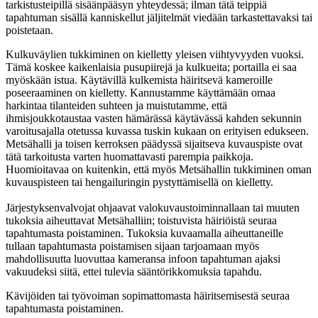
tarkistusteipillä sisäänpääsyn yhteydessä; ilman tätä teippiä
tapahtuman sisällä kanniskellut jäljitelmät viedään tarkastettavaksi tai
poistetaan.
Kulkuväylien tukkiminen on kielletty yleisen viihtyvyyden vuoksi.
Tämä koskee kaikenlaisia pusupiirejä ja kulkueita; portailla ei saa
myöskään istua. Käytävillä kulkemista häiritsevä kameroille
poseeraaminen on kielletty. Kannustamme käyttämään omaa
harkintaa tilanteiden suhteen ja muistutamme, että
ihmisjoukkotaustaa vasten hämärässä käytävässä kahden sekunnin
varoitusajalla otetussa kuvassa tuskin kukaan on erityisen edukseen.
Metsähalli ja toisen kerroksen päädyssä sijaitseva kuvauspiste ovat
tätä tarkoitusta varten huomattavasti parempia paikkoja.
Huomioitavaa on kuitenkin, että myös Metsähallin tukkiminen oman
kuvauspisteen tai hengailuringin pystyttämisellä on kielletty.
Järjestyksenvalvojat ohjaavat valokuvaustoiminnallaan tai muuten
tukoksia aiheuttavat Metsähalliin; toistuvista häiriöistä seuraa
tapahtumasta poistaminen. Tukoksia kuvaamalla aiheuttaneille
tullaan tapahtumasta poistamisen sijaan tarjoamaan myös
mahdollisuutta luovuttaa kameransa infoon tapahtuman ajaksi
vakuudeksi siitä, ettei tulevia sääntörikkomuksia tapahdu.
Kävijöiden tai työvoiman sopimattomasta häiritsemisestä seuraa
tapahtumasta poistaminen.