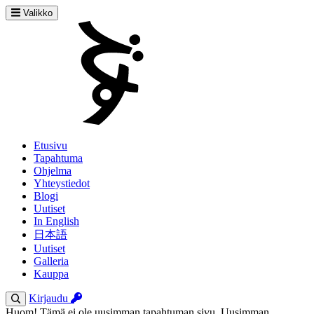
Valikko
Etusivu
Tapahtuma
Ohjelma
Yhteystiedot
Blogi
Uutiset
In English
日本語
Uutiset
Galleria
Kauppa
Kirjaudu
Huom! Tämä ei ole uusimman tapahtuman sivu. Uusimman