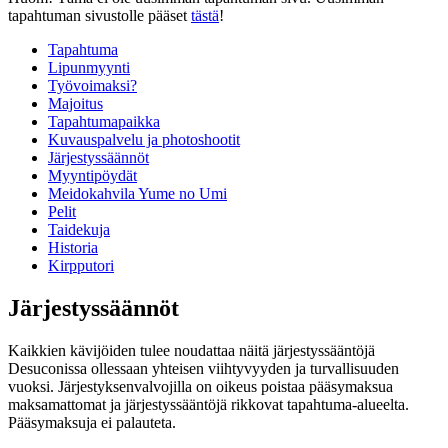
tapahtuman sivustolle pääset
tästä
!
Tapahtuma
Lipunmyynti
Työvoimaksi?
Majoitus
Tapahtumapaikka
Kuvauspalvelu ja photoshootit
Järjestyssäännöt
Myyntipöydät
Meidokahvila Yume no Umi
Pelit
Taidekuja
Historia
Kirpputori
Järjestyssäännöt
Kaikkien kävijöiden tulee noudattaa näitä järjestyssääntöjä
Desuconissa ollessaan yhteisen viihtyvyyden ja turvallisuuden
vuoksi. Järjestyksenvalvojilla on oikeus poistaa pääsymaksua
maksamattomat ja järjestyssääntöjä rikkovat tapahtuma-alueelta.
Pääsymaksuja ei palauteta.