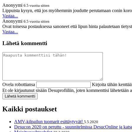
Anonyymi
6.5 vuotta sitten
Lippuista kysyn, että jos myöhemmin joudutte perutamaan conin korona 
Vastaa...
Anonyymi
6.5 vuotta sitten
Ovat toisessa postauksessa sanoneet että lipun hinta palautetaan tietyst
Vastaa...
Lähetä kommentti
Ovela robottiansa
Kirjoita tähän kenttä
Et ole kirjautunut sisään Desuprofiiliin, joten kommenttisi lähetetää
Kaikki postaukset
AMV-kilpailun tuomarit esittäytyvät!
5.5.2020
Desucon 2020 on peruttu - suunnitelmissa DesucOnline ja kats