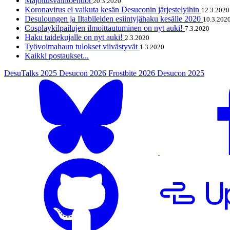
Majoitusvaihtoehdot
20.3.2020
Koronavirus ei vaikuta kesän Desuconin järjestelyihin
12.3.2020
Desuloungen ja Iltabileiden esiintyjähaku kesälle 2020
10.3.202
Cosplaykilpailujen ilmoittautuminen on nyt auki!
7.3.2020
Haku taidekujalle on nyt auki!
2.3.2020
Työvoimahaun tulokset viivästyvät
1.3.2020
Kaikki postaukset...
DesuTalks 2025
Desucon 2026
Frostbite 2026
Desucon 2025