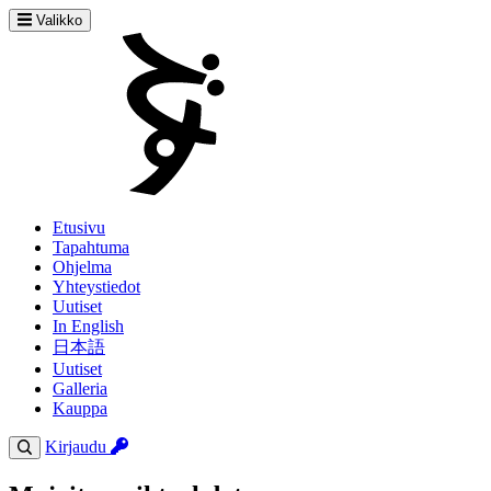
Valikko
Etusivu
Tapahtuma
Ohjelma
Yhteystiedot
Uutiset
In English
日本語
Uutiset
Galleria
Kauppa
Kirjaudu