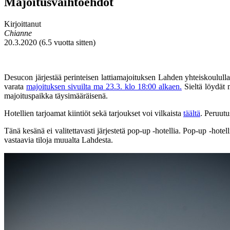
Majoitusvaihtoehdot
Kirjoittanut
Chianne
20.3.2020 (6.5 vuotta sitten)
Desucon järjestää perinteisen lattiamajoituksen Lahden yhteiskoulull
varata
majoituksen sivuilta ma 23.3. klo 18:00 alkaen.
Sieltä löydät 
majoituspaikka täysimääräisenä.
Hotellien tarjoamat kiintiöt sekä tarjoukset voi vilkaista
täältä
. Peruutu
Tänä kesänä ei valitettavasti järjestetä pop-up -hotellia. Pop-up -hot
vastaavia tiloja muualta Lahdesta.