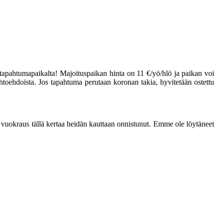
 tapahtumapaikalta! Majoituspaikan hinta on 11 €/yö/hlö ja paikan voi
ihtoehdoista. Jos tapahtuma perutaan koronan takia, hyvitetään ostettu
en vuokraus tällä kertaa heidän kauttaan onnistunut. Emme ole löytäneet