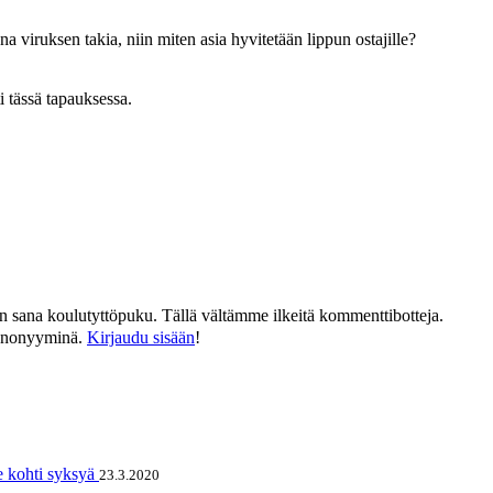
viruksen takia, niin miten asia hyvitetään lippun ostajille?
i tässä tapauksessa.
än sana koulutyttöpuku. Tällä vältämme ilkeitä kommenttibotteja.
n anonyyminä.
Kirjaudu sisään
!
e kohti syksyä
23.3.2020