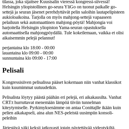
tilassa, joka sijaitsee Kuusisalin vieressä kongressi-siivessä!
Helsingin yliopistollinen go-seura YliGo on tuonut paikalle go-
settejä ja seuran jäsenet perehdyttävät pelin saloihin lautapelipisteen
aukioloaikoina. Tarjolla on myös mahjong-settejä vapaaseen
pelailuun sekä automaattinen mahjong-pöytä! Mahjongia voi
harjoitella Helsingin yliopiston Yama-seuran opastuksella
automaattisella mahjongpöydällä. Tule kokeilemaan, vaikka et olisi
aikaisemmin pelejä pelannut!
perjantaina klo 18:00 - 00:00
lauantaina klo 09:00 - 00:00
sunnuntaina klo 09:00 - 17:00
Pelisali
Kongressisiiven pelisalissa pääset kokemaan niin vanhat klassikot
kuin kuumimmat uutuudetkin.
Pelisalista löytyy päästä päähän eri pelejä, eri aikakausilta. Vanhat
CRT:t hurruttavat menemään lämpöä tiiviin tunnelman
kiteytymiselle. Pyrkimyksenämme on antaa Conittajlle ikään kuin
pelien aikakapseli, aina alun NES-peleistä uusimpiin konsoli-
peleihin
Järjestävä väki keksii jatkuvasti jotain näytettävää videotykiltä,