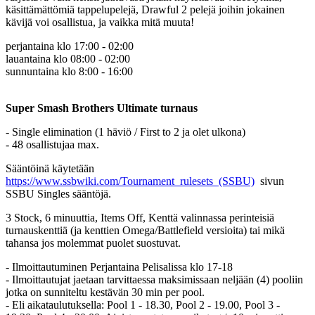
käsittämättömiä tappelupelejä, Drawful 2 pelejä joihin jokainen
kävijä voi osallistua, ja vaikka mitä muuta!
perjantaina klo 17:00 - 02:00
lauantaina klo 08:00 - 02:00
sunnuntaina klo 8:00 - 16:00
Super Smash Brothers Ultimate turnaus
- Single elimination (1 häviö / First to 2 ja olet ulkona)
- 48 osallistujaa max.
Sääntöinä käytetään
https://www.ssbwiki.com/Tournament_rulesets_(SSBU)
sivun
SSBU Singles sääntöjä.
3 Stock, 6 minuuttia, Items Off, Kenttä valinnassa perinteisiä
turnauskenttiä (ja kenttien Omega/Battlefield versioita) tai mikä
tahansa jos molemmat puolet suostuvat.
- Ilmoittautuminen Perjantaina Pelisalissa klo 17-18
- Ilmoittautujat jaetaan tarvittaessa maksimissaan neljään (4) pooliin
jotka on sunniteltu kestävän 30 min per pool.
- Eli aikataulutuksella: Pool 1 - 18.30, Pool 2 - 19.00, Pool 3 -