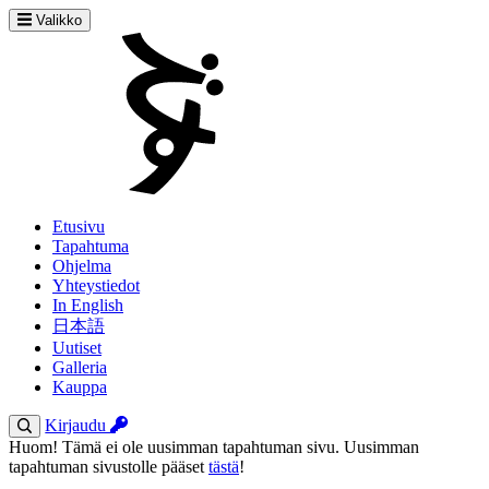
Valikko
Etusivu
Tapahtuma
Ohjelma
Yhteystiedot
In English
日本語
Uutiset
Galleria
Kauppa
Kirjaudu
Huom! Tämä ei ole uusimman tapahtuman sivu. Uusimman
tapahtuman sivustolle pääset
tästä
!