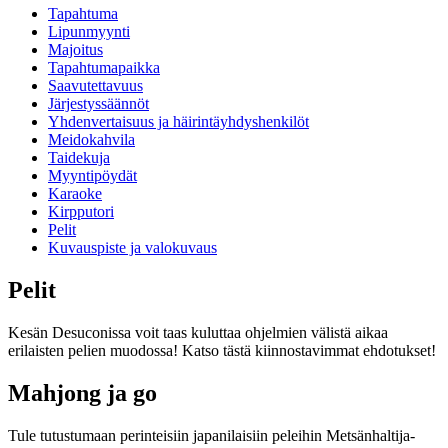
Tapahtuma
Lipunmyynti
Majoitus
Tapahtumapaikka
Saavutettavuus
Järjestyssäännöt
Yhdenvertaisuus ja häirintäyhdyshenkilöt
Meidokahvila
Taidekuja
Myyntipöydät
Karaoke
Kirpputori
Pelit
Kuvauspiste ja valokuvaus
Pelit
Kesän Desuconissa voit taas kuluttaa ohjelmien välistä aikaa
erilaisten pelien muodossa! Katso tästä kiinnostavimmat ehdotukset!
Mahjong ja go
Tule tutustumaan perinteisiin japanilaisiin peleihin Metsänhaltija-