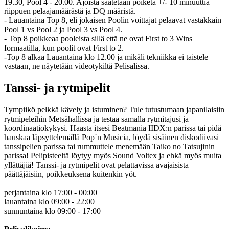
19.30, Pool 4 - 20.00. Ajoista saatetaan poiketa +/- 10 minuuttia
riippuen pelaajamäärästä ja DQ määristä.
- Lauantaina Top 8, eli jokaisen Poolin voittajat pelaavat vastakkain
Pool 1 vs Pool 2 ja Pool 3 vs Pool 4.
- Top 8 poikkeaa pooleista sillä että ne ovat First to 3 Wins
formaatilla, kun poolit ovat First to 2.
-Top 8 alkaa Lauantaina klo 12.00 ja mikäli tekniikka ei taistele
vastaan, ne näytetään videotykiltä Pelisalissa.
Tanssi- ja rytmipelit
Tympiikö pelkkä kävely ja istuminen? Tule tutustumaan japanilaisiin
rytmipeleihin Metsähallissa ja testaa samalla rytmitajusi ja
koordinaatiokykysi. Haasta itsesi Beatmania IIDX:n parissa tai pidä
hauskaa läpsyttelemällä Pop´n Musicia, löydä sisäinen diskodiivasi
tanssipelien parissa tai rummuttele menemään Taiko no Tatsujinin
parissa! Pelipisteeltä löytyy myös Sound Voltex ja ehkä myös muita
yllättäjiä! Tanssi- ja rytmipelit ovat pelattavissa avajaisista
päättäjäisiin, poikkeuksena kuitenkin yöt.
perjantaina klo 17:00 - 00:00
lauantaina klo 09:00 - 22:00
sunnuntaina klo 09:00 - 17:00