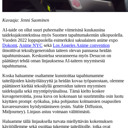
Kuvaaja: Jenni Suominen
AI-taide on ollut suuri puheenaihe viimeisinä kuukausina
taidekujakontekstissa myös Suomen tapahtumakentän ulkopuolella.
Vuoden 2022 loppupuolella esimerkiksi saksalainen anime expo
Dokomi
,
Anime NYC
sekä
Los Angeles Anime convention
ilmoittivat tekoälygeneroidun taiteen olevan pannassa heidän
tapahtumissaan. Keskustelua seuranneena myös Desucon on
päättänyt tehdä oman linjauksensa AI-taiteen myymisestä
tapahtumassa.
Koska haluamme osaltamme kunnioittaa tapahtumamme
taiteilijoiden käsityöläisyyttä ja heidän kovaa työpanostaan, olemme
päättäneet kieltää tekoälyllä generoidun taiteen myymisen
taidekujalla sekä myyntipöytäsalissa. Tämä kielto koskee
kuvagenerointia, jossa kuva on kokonaan tai suurimmilta osin luotu
käyttäen prompt -työkalua, joka pohjautuu kolmansien osapuolien
kuvaresurssien hyödyntämiseen (esim. Stable Diffusion,
Midjourney). Linjaus astuu voimaan välittömästi.
Haluamme tällä linjauksella turvata miellyttävän kokemuksen
kävijöillemme sekä osoittaa tukemme taiteilijoille, jotka ovat