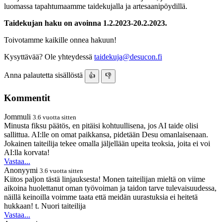
luomassa tapahtumaamme taidekujalla ja artesaanipöydillä.
Taidekujan haku on avoinna
1.2.2023-20.2.2023.
Toivotamme kaikille onnea hakuun!
Kysyttävää? Ole yhteydessä
taidekuja@desucon.fi
Anna palautetta sisällöstä
👍
👎
Kommentit
Jommuli
3.6 vuotta sitten
Minusta fiksu päätös, en pitäisi kohtuullisena, jos AI taide olisi
sallittua. AI:lle on omat paikkansa, pidetään Desu omanlaisenaan.
Jokainen taiteilija tekee omalla jäljellään upeita teoksia, joita ei voi
AI:lla korvata!
Vastaa...
Anonyymi
3.6 vuotta sitten
Kiitos paljon tästä linjauksesta! Monen taiteilijan mieltä on viime
aikoina huolettanut oman työvoiman ja taidon tarve tulevaisuudessa,
näillä keinoilla voimme taata että meidän uurastuksia ei heitetä
hukkaan! t. Nuori taiteilija
Vastaa...