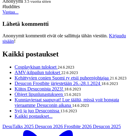
Anonyymi
3.5 vuotta sitten
#luddites
Vastaa...
Lähetä kommentti
Anonyymit kommentit eivät ole sallittuja tähän viestiin.
Kirjaudu
sisään
!
Kaikki postaukset
Cosplaykisan tulokset
24.6.2023
AMV-kilpailun tulokset
22.6.2023
Kehittyvien conien Suomi ry etsii puheenjohtajaa
21.6.2023
Desucon Frostbite järjestetään 26.-28.1.2024
18.6.2023
Kiitos Desuconista 2023!
18.6.2023
Ohjeet lipunlunastukseen
15.6.2023
Kunniavieraat saapuvat! Lue täältä, missä voit bongata
vieraamme Desuconin aikana
14.6.2023
Syö ja juo Desuconissa
13.6.2023
Kaikki postaukset...
DesuTalks 2025
Desucon 2026
Frostbite 2026
Desucon 2025