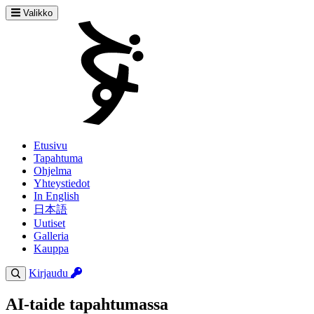
Valikko
Etusivu
Tapahtuma
Ohjelma
Yhteystiedot
In English
日本語
Uutiset
Galleria
Kauppa
Kirjaudu
AI-taide tapahtumassa