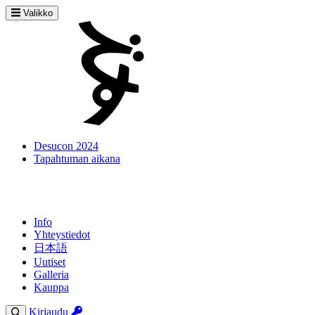
Valikko
Desucon 2024
Tapahtuman aikana
Info
Yhteystiedot
日本語
Uutiset
Galleria
Kauppa
Kirjaudu