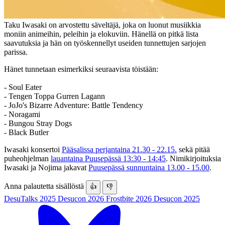
Taku Iwasaki on arvostettu säveltäjä, joka on luonut musiikkia
moniin animeihin, peleihin ja elokuviin. Hänellä on pitkä lista
saavutuksia ja hän on työskennellyt useiden tunnettujen sarjojen
parissa.
Hänet tunnetaan esimerkiksi seuraavista töistään:
- Soul Eater
- Tengen Toppa Gurren Lagann
- JoJo's Bizarre Adventure: Battle Tendency
- Noragami
- Bungou Stray Dogs
- Black Butler
Iwasaki konsertoi
Pääsalissa perjantaina 21.30 - 22.15.
sekä pitää
puheohjelman
lauantaina Puusepässä 13:30 - 14:45
. Nimikirjoituksia
Iwasaki ja Nojima jakavat
Puusepässä sunnuntaina 13.00 - 15.00
.
Anna palautetta sisällöstä
👍
👎
DesuTalks 2025
Desucon 2026
Frostbite 2026
Desucon 2025