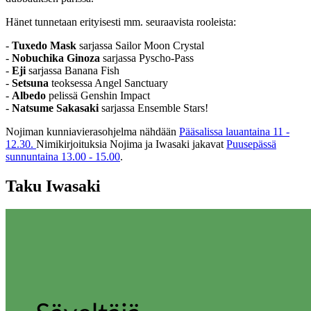
Hänet tunnetaan erityisesti mm. seuraavista rooleista:
-
Tuxedo
Mask
sarjassa Sailor Moon Crystal
-
Nobuchika Ginoza
sarjassa Pyscho-Pass
-
Eji
sarjassa Banana Fish
-
Setsuna
teoksessa Angel Sanctuary
-
Albedo
pelissä Genshin Impact
-
Natsume Sakasaki
sarjassa Ensemble Stars!
Nojiman kunniavierasohjelma nähdään
Pääsalissa lauantaina 11 -
12.30.
Nimikirjoituksia Nojima ja Iwasaki jakavat
Puusepässä
sunnuntaina 13.00 - 15.00
.
Taku Iwasaki