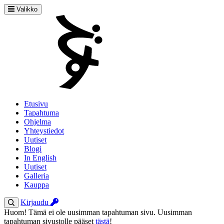
Valikko
Etusivu
Tapahtuma
Ohjelma
Yhteystiedot
Uutiset
Blogi
In English
Uutiset
Galleria
Kauppa
Kirjaudu
Huom! Tämä ei ole uusimman tapahtuman sivu. Uusimman
tapahtuman sivustolle pääset
tästä
!