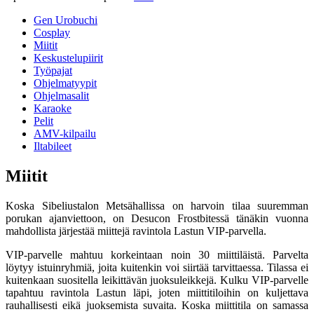
Gen Urobuchi
Cosplay
Miitit
Keskustelupiirit
Työpajat
Ohjelmatyypit
Ohjelmasalit
Karaoke
Pelit
AMV-kilpailu
Iltabileet
Miitit
Koska Sibeliustalon Metsähallissa on harvoin tilaa suuremman
porukan ajanviettoon, on Desucon Frostbitessä tänäkin vuonna
mahdollista järjestää miittejä ravintola Lastun VIP-parvella.
VIP-parvelle mahtuu korkeintaan noin 30 miittiläistä. Parvelta
löytyy istuinryhmiä, joita kuitenkin voi siirtää tarvittaessa. Tilassa ei
kuitenkaan suositella leikittävän juoksuleikkejä. Kulku VIP-parvelle
tapahtuu ravintola Lastun läpi, joten miittitiloihin on kuljettava
rauhallisesti eikä juoksemista suvaita. Koska miittitila on samassa