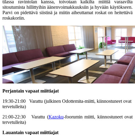
tilassa ravintolan kanssa, toivotaan kaikilta miittiä varaavilta
sitoutumista hillittyihin äänenvoimakkuuksiin ja hyvään käytökseen.
Parvi on pidettävä siistinä ja miitin aiheuttamat roskat on heitettävä
roskakoriin.
Perjantain vapaat miittiajat
19:30-21:00 Varattu (julkinen Odottemita-miitti, kiinnostuneet ovat
tervetulleita)
21:00-22:30 Varattu (
Kazoku
-foorumin miitti, kiinnostuneet ovat
tervetulleita)
Lauantain vapaat miittiajat