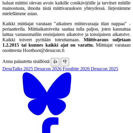
haluat miittisi olevan avoin kaikille conikävijöille ja tarvitset miitille
mainostusta, ilmoita tästä miittivarauksen yhteydessä. Järjestämme
mielellämme asian.
Kaikki miittiajat varataan "aikainen miitinvaraaja tilan nappaa" -
periaatteella. Miittiaikatoiveita saattaa tulla paljon, joten kannattaa
laittaa vastausmailiin ensisijainen aikatoive ja toissijainen aikatoive.
Kaikki toiveet pyritään toteuttamaan.
Miittivaraus suljetaan
1.2.2015 tai kunnes kaikki ajat on varattu.
Miittiajat varataan
osoitteesta
Hoothoot@desucon.fi
Anna palautetta sisällöstä
👍
👎
DesuTalks 2025
Desucon 2026
Frostbite 2026
Desucon 2025