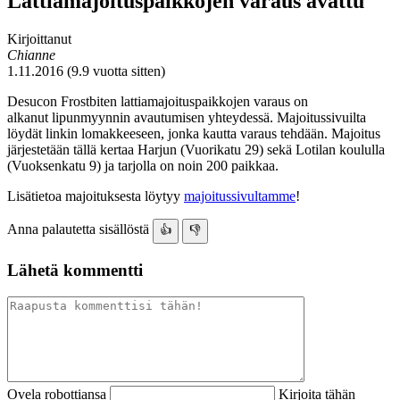
Lattiamajoituspaikkojen varaus avattu
Kirjoittanut
Chianne
1.11.2016 (9.9 vuotta sitten)
Desucon Frostbiten lattiamajoituspaikkojen varaus on
alkanut lipunmyynnin avautumisen yhteydessä. Majoitussivuilta
löydät linkin lomakkeeseen, jonka kautta varaus tehdään. Majoitus
järjestetään tällä kertaa Harjun (Vuorikatu 29) sekä Lotilan koululla
(Vuoksenkatu 9) ja tarjolla on noin 200 paikkaa.
Lisätietoa majoituksesta löytyy
majoitussivultamme
!
Anna palautetta sisällöstä
👍
👎
Lähetä kommentti
Ovela robottiansa
Kirjoita tähän