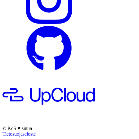
© KcS
♥
sinua
Tietosuojaseloste