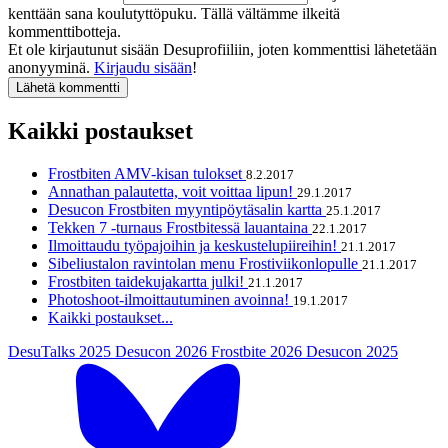
kenttään sana koulutyttöpuku. Tällä vältämme ilkeitä
kommenttibotteja.
Et ole kirjautunut sisään Desuprofiiliin, joten kommenttisi lähetetään
anonyyminä.
Kirjaudu sisään
!
Kaikki postaukset
Frostbiten AMV-kisan tulokset
8.2.2017
Annathan palautetta, voit voittaa lipun!
29.1.2017
Desucon Frostbiten myyntipöytäsalin kartta
25.1.2017
Tekken 7 -turnaus Frostbitessä lauantaina
22.1.2017
Ilmoittaudu työpajoihin ja keskustelupiireihin!
21.1.2017
Sibeliustalon ravintolan menu Frostiviikonlopulle
21.1.2017
Frostbiten taidekujakartta julki!
21.1.2017
Photoshoot-ilmoittautuminen avoinna!
19.1.2017
Kaikki postaukset...
DesuTalks 2025
Desucon 2026
Frostbite 2026
Desucon 2025