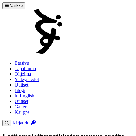
Valikko
Etusivu
Tapahtuma
Ohjelma
Yhteystiedot
Uutiset
Blogi
In English
Uutiset
Galleria
Kauppa
Kirjaudu