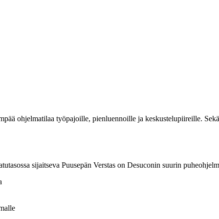
ää ohjelmatilaa työpajoille, pienluennoille ja keskustelupiireille. Sek
katutasossa sijaitseva Puusepän Verstas on Desuconin suurin puheohjelm
a
malle