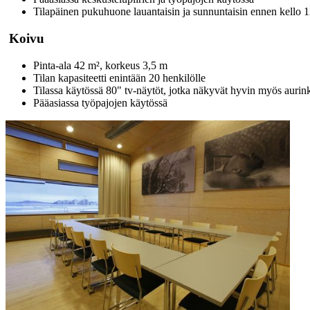
Tilapäinen pukuhuone lauantaisin ja sunnuntaisin ennen kello 1
Koivu
Pinta-ala 42 m², korkeus 3,5 m
Tilan kapasiteetti enintään 20 henkilölle
Tilassa käytössä 80" tv-näytöt, jotka näkyvät hyvin myös aurink
Pääasiassa työpajojen käytössä