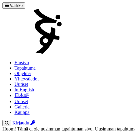
Valikko
Etusivu
Tapahtuma
Ohjelma
Yhteystiedot
Uutiset
In English
日本語
Uutiset
Galleria
Kauppa
Kirjaudu
Huom! Tämä ei ole uusimman tapahtuman sivu. Uusimman tapahtuman