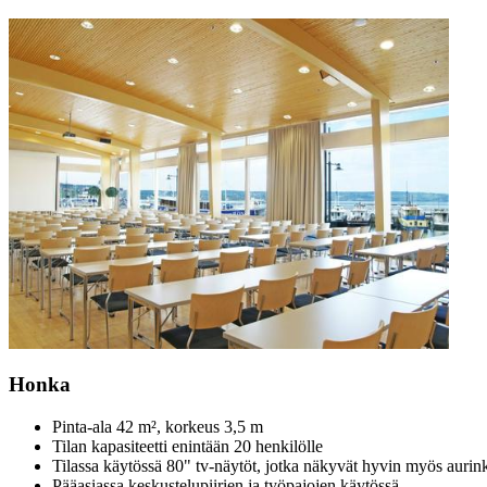
Honka
Pinta-ala 42 m², korkeus 3,5 m
Tilan kapasiteetti enintään 20 henkilölle
Tilassa käytössä 80" tv-näytöt, jotka näkyvät hyvin myös aurink
Pääasiassa keskustelupiirien ja työpajojen käytössä