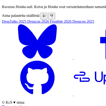
Kuvassa Honka-sali. Koivu ja Honka ovat varustelutasoltaan samanla
Anna palautetta sisällöstä
👍
👎
DesuTalks 2025
Desucon 2026
Frostbite 2026
Desucon 2025
© KcS
♥
sinua