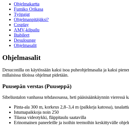
Ohjelmakartta
Fumiko Orikasa
Työpajat
Ohjelmanpitäjäksi?
Cosplay
AMV-kilpailu
Iltabileet
Desulounge
Ohjelmasalit
Ohjelmasalit
Desuconilla on käytössään kaksi isoa puheohjelmasalia ja kaksi pienemp
millaisissa tiloissa ohjelmat pidetään.
Puusepän verstas (Puuseppä)
Sibeliustalon vanhassa tehdasosassa, heti pääsisäänkäynnin vieressä 
Pinta-ala 300 m, korkeus 2,8–3,4 m (palkkeja katossa), tasalatti
Istumapaikkoja noin 250
Tilassa videotykki, fläppitaulu saatavilla
Erinomainen paneeleille ja isoihin teemoihin keskittyvälle ohjel