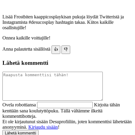
Lisää Frostbiten kaappicosplaykisan pukuja löydät Twitteristä ja
Instagramista #desucosplay hashtagin takaa. Kiitos kaikille
osallistujille!
Onnea kaikille voittajille!
Anna palautetta sisällöstä
👍
👎
Lähetä kommentti
Ovela robottiansa
Kirjoita tähän
kenttään sana koulutyttöpuku. Tällä vältämme ilkeitä
kommenttibotteja.
Et ole kirjautunut sisään Desuprofiiliin, joten kommenttisi lähetetään
anonyyminä.
Kirjaudu sisään
!