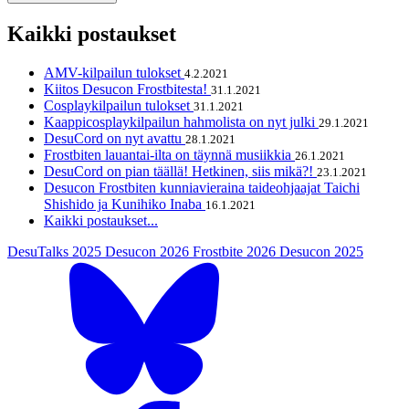
Kaikki postaukset
AMV-kilpailun tulokset
4.2.2021
Kiitos Desucon Frostbitesta!
31.1.2021
Cosplaykilpailun tulokset
31.1.2021
Kaappicosplaykilpailun hahmolista on nyt julki
29.1.2021
DesuCord on nyt avattu
28.1.2021
Frostbiten lauantai-ilta on täynnä musiikkia
26.1.2021
DesuCord on pian täällä! Hetkinen, siis mikä?!
23.1.2021
Desucon Frostbiten kunniavieraina taideohjaajat Taichi
Shishido ja Kunihiko Inaba
16.1.2021
Kaikki postaukset...
DesuTalks 2025
Desucon 2026
Frostbite 2026
Desucon 2025