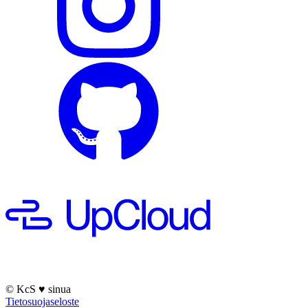
© KcS
♥
sinua
Tietosuojaseloste