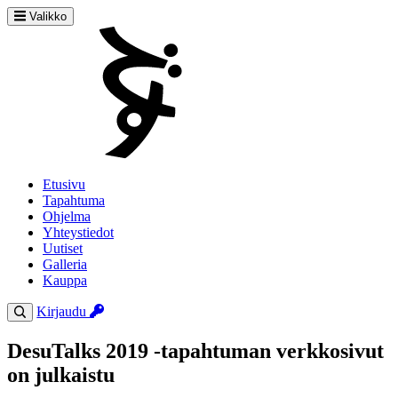
Valikko
Etusivu
Tapahtuma
Ohjelma
Yhteystiedot
Uutiset
Galleria
Kauppa
Kirjaudu
DesuTalks 2019 -tapahtuman verkkosivut
on julkaistu