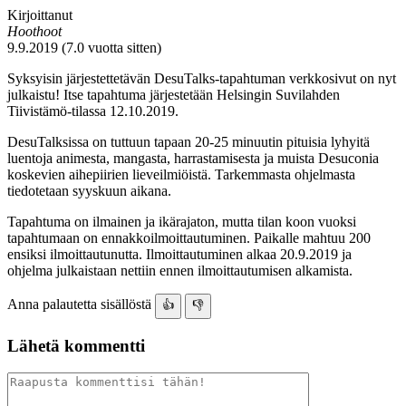
Kirjoittanut
Hoothoot
9.9.2019 (7.0 vuotta sitten)
Syksyisin järjestettetävän DesuTalks-tapahtuman verkkosivut on nyt
julkaistu! Itse tapahtuma järjestetään Helsingin Suvilahden
Tiivistämö-tilassa 12.10.2019.
DesuTalksissa on tuttuun tapaan 20-25 minuutin pituisia lyhyitä
luentoja animesta, mangasta, harrastamisesta ja muista Desuconia
koskevien aihepiirien lieveilmiöistä. Tarkemmasta ohjelmasta
tiedotetaan syyskuun aikana.
Tapahtuma on ilmainen ja ikärajaton, mutta tilan koon vuoksi
tapahtumaan on ennakkoilmoittautuminen. Paikalle mahtuu 200
ensiksi ilmoittautunutta. Ilmoittautuminen alkaa 20.9.2019 ja
ohjelma julkaistaan nettiin ennen ilmoittautumisen alkamista.
Anna palautetta sisällöstä
👍
👎
Lähetä kommentti