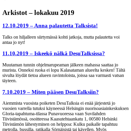
Arkistot – lokakuu 2019
12.10.2019 – Anna palautetta Talksista!
Talks on hiljalleen siirtymässä kohti jatkoja, mutta palautetta voi
antaa jo nyt!
11.10.2019 – Iskeekö nälkä DesuTalksissa?
Muutaman tunnin ohjelmarupeaman jälkeen mahassa saattaa jo
murista. Onneksi ruoka ei lopu Kalasataman alueelta kesken! Tältä
sivulta löydät tietoa alueen ravintoloista, joissa saa varmasti vatsan
täyteen.
7.10.2019 – Miten pääsen DesuTalksiin?
Aiemmista vuosista poiketen DesuTalksia ei enää järjestetä jo
vuosien varrella tutuksi käyneessä Helsingin nuorisoasiainkeskuksen
Gloria-tapahtuma-tilassa Punavuoressa vaan Suvilahden
Tiivistämössä, osoitteessa Kaasutehtaankatu 1, 00580 Helsinki
Tiivistämön lähestyminen on helppoa: Kulku paikalle tapahtuu
metrolla, bussilla, ratikalla Sörnäisistä tai kävellen. Myös