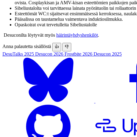
ovista. Cosplaykisan ja AMV-kisan esteettömien paikkojen paik
Sibeliustalolta voi tarvittaessa lainata pyörätuolin tai rollaatto
Esteettömät WC:t sijaitsevat ensimmäisessä kerroksessa, naulak
Pääsalissa on taustamelua vaimentava induktiosilmukka.
Opaskoirat ovat tervetulleita Sibeliustalolle
Desuconilta löytyvät myös
häirintäyhdyshenkilöt
.
Anna palautetta sisällöstä
👍
👎
DesuTalks 2025
Desucon 2026
Frostbite 2026
Desucon 2025