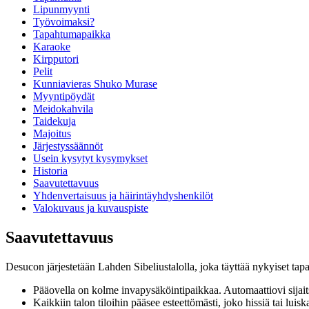
Lipunmyynti
Työvoimaksi?
Tapahtumapaikka
Karaoke
Kirpputori
Pelit
Kunniavieras Shuko Murase
Myyntipöydät
Meidokahvila
Taidekuja
Majoitus
Järjestyssäännöt
Usein kysytyt kysymykset
Historia
Saavutettavuus
Yhdenvertaisuus ja häirintäyhdyshenkilöt
Valokuvaus ja kuvauspiste
Saavutettavuus
Desucon järjestetään Lahden Sibeliustalolla, joka täyttää nykyiset tap
Pääovella on kolme invapysäköintipaikkaa. Automaattiovi sijai
Kaikkiin talon tiloihin pääsee esteettömästi, joko hissiä tai luis