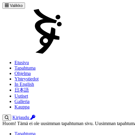
Valikko
Etusivu
Tapahtuma
Ohjelma
Yhteystiedot
In English
日本語
Uutiset
Galleria
Kauppa
Kirjaudu
Huom! Tämä ei ole uusimman tapahtuman sivu. Uusimman tapahtuman
Tapahtuma