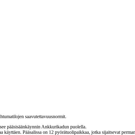
ahtumatilojen saavutettavuusnormit.
tsee pääsisäänkäynnin Ankkurikadun puolella.
kaa käyttäen. Pääsalissa on 12 pyörätuolipaikkaa, jotka sijaitsevat perman