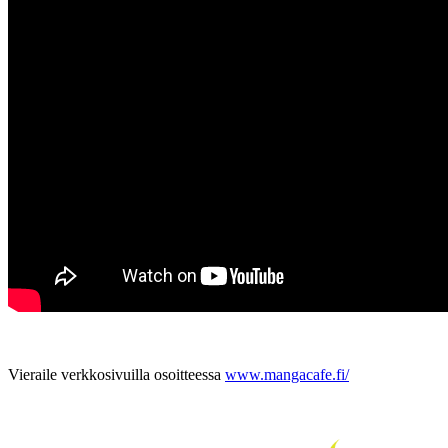
Vieraile verkkosivuilla osoitteessa
www.mangacafe.fi/