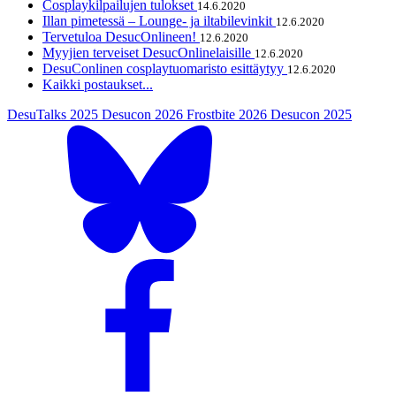
Cosplaykilpailujen tulokset
14.6.2020
Illan pimetessä – Lounge- ja iltabilevinkit
12.6.2020
Tervetuloa DesucOnlineen!
12.6.2020
Myyjien terveiset DesucOnlinelaisille
12.6.2020
DesuConlinen cosplaytuomaristo esittäytyy
12.6.2020
Kaikki postaukset...
DesuTalks 2025
Desucon 2026
Frostbite 2026
Desucon 2025