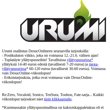
Urumi osallistuu DesucOnlineen seuraavilla tarjouksilla:
- Postikuluton viikko, joka on voimassa 12.-21.6. välisen ajan!
- Tuplatäyte yllätyspusseihin! Tavallisissa
yllätyspusseissa*
yllätyksiä 14-40 euron edestä (tavallisesti 7-20 euroa) ja
mega-
yllätyspusseissa
* 60-120 euroa (tavallisesti 30-60 euroa). Voimassa
vain DesucOnline-viikonlopun!
- Erikoistarjouksia, jotka ovat voimassa vain DesucOnline-
viikonlopun!
Re:Zero, Vocaloid, Sonico, TenSura, Touhou, Fate-sarja... Kaikki
viikonloput tarjoukset näet
tästä klikkaamalla
.
*Kummassakin yllätyspussimallissa on kaksoiskappaletakuu eli et