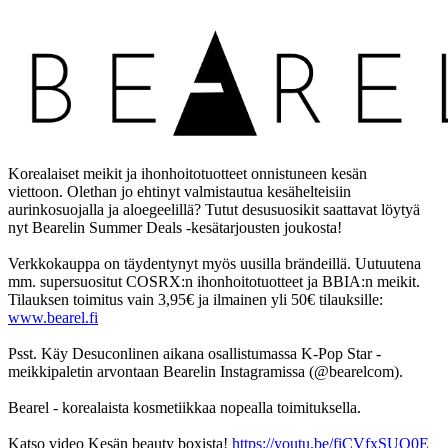
Korealaiset meikit ja ihonhoitotuotteet onnistuneen kesän
viettoon. Olethan jo ehtinyt valmistautua kesähelteisiin
aurinkosuojalla ja aloegeelillä? Tutut desusuosikit saattavat löytyä
nyt Bearelin Summer Deals -kesätarjousten joukosta!
Verkkokauppa on täydentynyt myös uusilla brändeillä. Uutuutena
mm. supersuositut COSRX:n ihonhoitotuotteet ja BBIA:n meikit.
Tilauksen toimitus vain 3,95€ ja ilmainen yli 50€ tilauksille:
www.bearel.fi
Psst. Käy Desuconlinen aikana osallistumassa K-Pop Star -
meikkipaletin arvontaan Bearelin Instagramissa (@bearelcom).
Bearel - korealaista kosmetiikkaa nopealla toimituksella.
Katso video Kesän beauty boxista!
https://youtu.be/fiCVfxSUQ0E