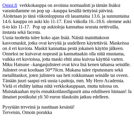
Omoi.fi
verkkokauppa on avoinna normaalisti ja tämän lisäksi
varastollamme on pop up –kauppa kesällä tiettyinä päivinä.
Aloitetaan jo tänä viikonloppuna eli lauantaina 13.6. ja sunnuntaina
14.6. kauppa on auki klo 11-17. Ensi viikolla 16.-18.6. olemme auki
ti-to klo 11-17. Pop up aukioloja kannattaa seurata nettivuilla,
instasta sekä facesta.
Uusia tuotteita tulee koko ajan lisää. Näistä mainittakoon
kasvomaskit, jotka ovat kevyitä ja uudelleen käytettäviä. Maskeissa
on 4 eri kuviota. Maskit kannattaa pestä jokaisen käytön jälkeen.
Onneksi ne kuivavat nopeasti ja kannattaakin olla niitä muutama,
vaikka eri kuvioissa, jotta maski ehtii aina kuivua käyttöä varten.
Miku Hatsune –kangasjulisteet ovat kiva lisä kenen tahansa seinälle.
Julisteet ovat kooltaan 50*70cm. Mukana tulee riputusnaru sekä
metallitankot, joten julisteen saa heti roikkumaan seinälle tai oveen.
Tänään juuri saapui erä uusia t-paitoja, mm. My Hero Academia.
Vielä ei ehditty laittaa niitä verkkokauppaan, mutta tulossa on.
Muistakaahan myös ennakkotilausfiguurit aina edulliseen hintaan! Ja
ilmaiset postikulut yli 50 euron tilauksiin jatkuu edelleen.
Pysytään terveinä ja nautitaan kesästä!
Terveisin, Omoin porukka