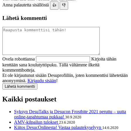
Anna palautetta sisällöstä
👍
👎
Lähetä kommentti
Ovela robottiansa
Kirjoita tähän
kenttään sana koulutyttöpuku. Tällä vältämme ilkeitä
kommenttibotteja.
Et ole kirjautunut sisään Desuprofiiliin, joten kommenttisi lähetetään
anonyyminä.
Kirjaudu sisään
!
Kaikki postaukset
Syksyn DesuTalks ja Desucon Frostbite 2021 peruttu – uutta
online-tapahtumaa pukkaa!
30.9.2020
AMV-kilpailun tulokset
23.6.2020
Kiitos DesucOnlinesta! Vastaa palautekyselyyn
14.6.2020