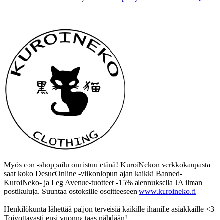
Myös con -shoppailu onnistuu etänä! KuroiNekon verkkokaupasta
saat koko DesucOnline -viikonlopun ajan kaikki Banned-
KuroiNeko- ja Leg Avenue-tuotteet -15% alennuksella JA ilman
postikuluja. Suuntaa ostoksille osoitteeseen
www.kuroineko.fi
Henkilökunta lähettää paljon terveisiä kaikille ihanille asiakkaille <3
Toivottavasti ensi vuonna taas nähdään!