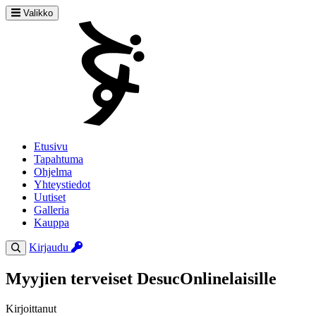
Valikko
Etusivu
Tapahtuma
Ohjelma
Yhteystiedot
Uutiset
Galleria
Kauppa
Kirjaudu
Myyjien terveiset DesucOnlinelaisille
Kirjoittanut