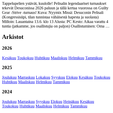
Tappelupelien ystävät, kuulolle! Pelisalin legendaariset turnaukset
tekevät Desuconissa 2026 paluun ja tällä kertaa vuorossa on Guilty
Gear -Strive -turnaus! Kuva: Nyymix Missä: Desuconin Pelisali
(Kongressisiipi, tilan tunnistaa vähäisestä hapesta ja suolasta)
Milloin: Lauantaina 13.6. klo 13 Alusta: PC Kesto: Aikaa varattu 4
tuntia (jatkamme, jos osallistujia on paljon) Osallistuminen: Oma …
Arkistot
2026
Kesäkuu
Toukokuu
Huhtikuu
Maaliskuu
Helmikuu
Tammikuu
2025
Joulukuu
Marraskuu
Lokakuu
Syyskuu
Elokuu
Kesäkuu
Toukokuu
Huhtikuu
Maaliskuu
Helmikuu
Tammikuu
2024
Joulukuu
Marraskuu
Syyskuu
Elokuu
Heinäkuu
Kesäkuu
Toukokuu
Huhtikuu
Maaliskuu
Helmikuu
Tammikuu