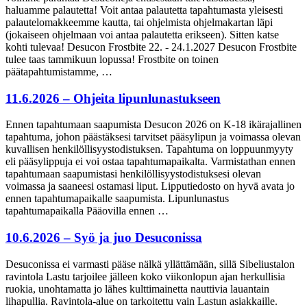
haluamme palautetta! Voit antaa palautetta tapahtumasta yleisesti
palautelomakkeemme kautta, tai ohjelmista ohjelmakartan läpi
(jokaiseen ohjelmaan voi antaa palautetta erikseen). Sitten katse
kohti tulevaa! Desucon Frostbite 22. - 24.1.2027 Desucon Frostbite
tulee taas tammikuun lopussa! Frostbite on toinen
päätapahtumistamme, …
11.6.2026 – Ohjeita lipunlunastukseen
Ennen tapahtumaan saapumista Desucon 2026 on K-18 ikärajallinen
tapahtuma, johon päästäksesi tarvitset pääsylipun ja voimassa olevan
kuvallisen henkilöllisyystodistuksen. Tapahtuma on loppuunmyyty
eli pääsylippuja ei voi ostaa tapahtumapaikalta. Varmistathan ennen
tapahtumaan saapumistasi henkilöllisyystodistuksesi olevan
voimassa ja saaneesi ostamasi liput. Lipputiedosto on hyvä avata jo
ennen tapahtumapaikalle saapumista. Lipunlunastus
tapahtumapaikalla Pääovilla ennen …
10.6.2026 – Syö ja juo Desuconissa
Desuconissa ei varmasti pääse nälkä yllättämään, sillä Sibeliustalon
ravintola Lastu tarjoilee jälleen koko viikonlopun ajan herkullisia
ruokia, unohtamatta jo lähes kulttimainetta nauttivia lauantain
lihapullia. Ravintola-alue on tarkoitettu vain Lastun asiakkaille.