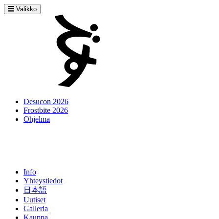
Valikko
Desucon 2026
Frostbite 2026
Ohjelma
Info
Yhteystiedot
日本語
Uutiset
Galleria
Kauppa