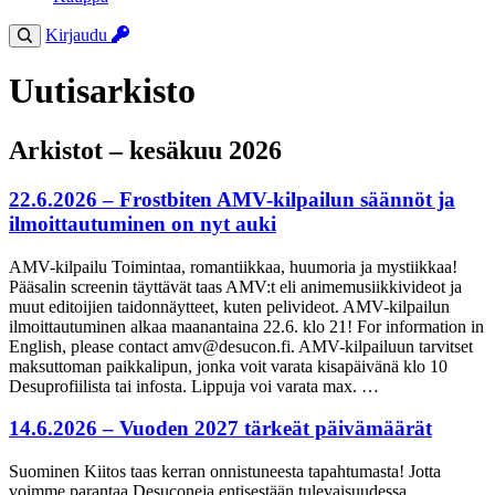
Kirjaudu
Uutisarkisto
Arkistot – kesäkuu 2026
22.6.2026 – Frostbiten AMV-kilpailun säännöt ja
ilmoittautuminen on nyt auki
AMV-kilpailu Toimintaa, romantiikkaa, huumoria ja mystiikkaa!
Pääsalin screenin täyttävät taas AMV:t eli animemusiikkivideot ja
muut editoijien taidonnäytteet, kuten pelivideot. AMV-kilpailun
ilmoittautuminen alkaa maanantaina 22.6. klo 21! For information in
English, please contact amv@desucon.fi. AMV-kilpailuun tarvitset
maksuttoman paikkalipun, jonka voit varata kisapäivänä klo 10
Desuprofiilista tai infosta. Lippuja voi varata max. …
14.6.2026 – Vuoden 2027 tärkeät päivämäärät
Suominen Kiitos taas kerran onnistuneesta tapahtumasta! Jotta
voimme parantaa Desuconeja entisestään tulevaisuudessa,