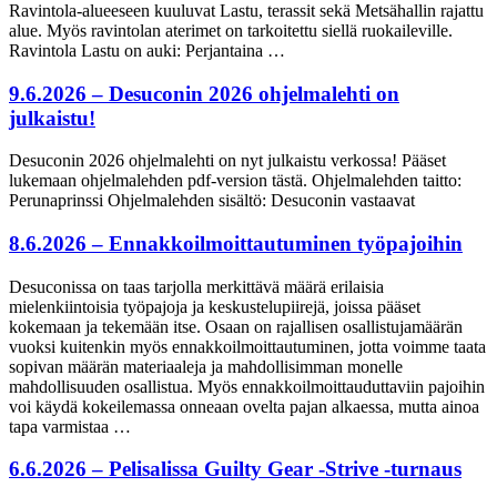
Ravintola-alueeseen kuuluvat Lastu, terassit sekä Metsähallin rajattu
alue. Myös ravintolan aterimet on tarkoitettu siellä ruokaileville.
Ravintola Lastu on auki: Perjantaina …
9.6.2026 – Desuconin 2026 ohjelmalehti on
julkaistu!
Desuconin 2026 ohjelmalehti on nyt julkaistu verkossa! Pääset
lukemaan ohjelmalehden pdf-version tästä. Ohjelmalehden taitto:
Perunaprinssi Ohjelmalehden sisältö: Desuconin vastaavat
8.6.2026 – Ennakkoilmoittautuminen työpajoihin
Desuconissa on taas tarjolla merkittävä määrä erilaisia
mielenkiintoisia työpajoja ja keskustelupiirejä, joissa pääset
kokemaan ja tekemään itse. Osaan on rajallisen osallistujamäärän
vuoksi kuitenkin myös ennakkoilmoittautuminen, jotta voimme taata
sopivan määrän materiaaleja ja mahdollisimman monelle
mahdollisuuden osallistua. Myös ennakkoilmoittauduttaviin pajoihin
voi käydä kokeilemassa onneaan ovelta pajan alkaessa, mutta ainoa
tapa varmistaa …
6.6.2026 – Pelisalissa Guilty Gear -Strive -turnaus