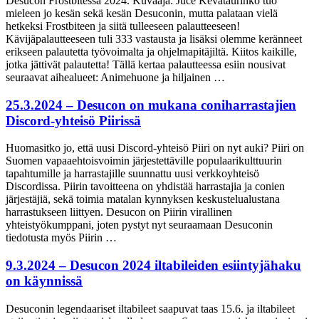
Desucon Frostbitessa 2024. Kuvaaja: Juce Kevätaurinko tuo
mieleen jo kesän sekä kesän Desuconin, mutta palataan vielä
hetkeksi Frostbiteen ja siitä tulleeseen palautteeseen!
Kävijäpalautteeseen tuli 333 vastausta ja lisäksi olemme keränneet
erikseen palautetta työvoimalta ja ohjelmapitäjiltä. Kiitos kaikille,
jotka jättivät palautetta! Tällä kertaa palautteessa esiin nousivat
seuraavat aihealueet: Animehuone ja hiljainen …
25.3.2024 – Desucon on mukana coniharrastajien
Discord-yhteisö Piirissä
Huomasitko jo, että uusi Discord-yhteisö Piiri on nyt auki? Piiri on
Suomen vapaaehtoisvoimin järjestettäville populaarikulttuurin
tapahtumille ja harrastajille suunnattu uusi verkkoyhteisö
Discordissa. Piirin tavoitteena on yhdistää harrastajia ja conien
järjestäjiä, sekä toimia matalan kynnyksen keskustelualustana
harrastukseen liittyen. Desucon on Piirin virallinen
yhteistyökumppani, joten pystyt nyt seuraamaan Desuconin
tiedotusta myös Piirin …
9.3.2024 – Desucon 2024 iltabileiden esiintyjähaku
on käynnissä
Desuconin legendaariset iltabileet saapuvat taas 15.6. ja iltabileet