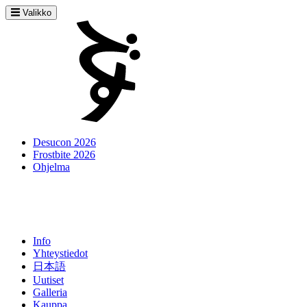
Valikko
Desucon 2026
Frostbite 2026
Ohjelma
Info
Yhteystiedot
日本語
Uutiset
Galleria
Kauppa