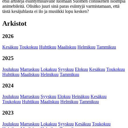
etsii artisteja esiintymislavalle luomaan Suomen coniskenen isoimpia
animebileitä. Olisitko juuri sinä paras esiintyjä varmistamaan, että
tästä kesäjuhlasta ei ilo ja musiikki lopu kesken?
Arkistot
2026
Kesäkuu
Toukokuu
Huhtikuu
Maaliskuu
Helmikuu
Tammikuu
2025
Joulukuu
Marraskuu
Lokakuu
Syyskuu
Elokuu
Kesäkuu
Toukokuu
Huhtikuu
Maaliskuu
Helmikuu
Tammikuu
2024
Joulukuu
Marraskuu
Syyskuu
Elokuu
Heinäkuu
Kesäkuu
Toukokuu
Huhtikuu
Maaliskuu
Helmikuu
Tammikuu
2023
Joulukuu
Marraskuu
Lokakuu
Syyskuu
Kesäkuu
Toukokuu