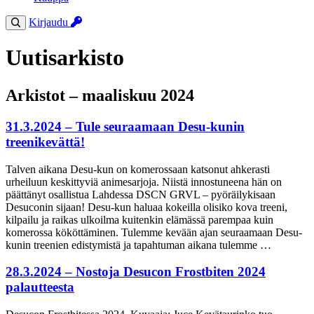
Kirjaudu
Uutisarkisto
Arkistot – maaliskuu 2024
31.3.2024 – Tule seuraamaan Desu-kunin
treenikevättä!
Talven aikana Desu-kun on komerossaan katsonut ahkerasti
urheiluun keskittyviä animesarjoja. Niistä innostuneena hän on
päättänyt osallistua Lahdessa DSCN GRVL – pyöräilykisaan
Desuconin sijaan! Desu-kun haluaa kokeilla olisiko kova treeni,
kilpailu ja raikas ulkoilma kuitenkin elämässä parempaa kuin
komerossa kököttäminen. Tulemme kevään ajan seuraamaan Desu-
kunin treenien edistymistä ja tapahtuman aikana tulemme …
28.3.2024 – Nostoja Desucon Frostbiten 2024
palautteesta