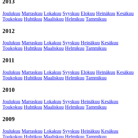
2013
Joulukuu
Marraskuu
Lokakuu
Syyskuu
Elokuu
Heinäkuu
Kesäkuu
Toukokuu
Huhtikuu
Maaliskuu
Helmikuu
Tammikuu
2012
Joulukuu
Marraskuu
Lokakuu
Syyskuu
Heinäkuu
Kesäkuu
Toukokuu
Huhtikuu
Maaliskuu
Helmikuu
Tammikuu
2011
Joulukuu
Marraskuu
Lokakuu
Syyskuu
Elokuu
Heinäkuu
Kesäkuu
Toukokuu
Huhtikuu
Maaliskuu
Helmikuu
Tammikuu
2010
Joulukuu
Marraskuu
Lokakuu
Syyskuu
Heinäkuu
Kesäkuu
Toukokuu
Huhtikuu
Maaliskuu
Helmikuu
Tammikuu
2009
Joulukuu
Marraskuu
Lokakuu
Syyskuu
Heinäkuu
Kesäkuu
Toukokuu
Huhtikuu
Maaliskuu
Helmikuu
Tammikuu