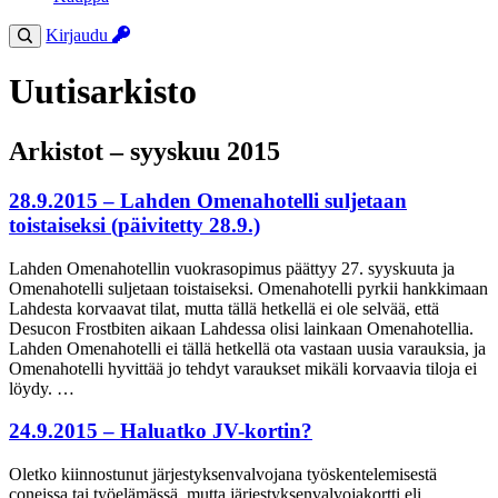
Kirjaudu
Uutisarkisto
Arkistot – syyskuu 2015
28.9.2015 – Lahden Omenahotelli suljetaan
toistaiseksi (päivitetty 28.9.)
Lahden Omenahotellin vuokrasopimus päättyy 27. syyskuuta ja
Omenahotelli suljetaan toistaiseksi. Omenahotelli pyrkii hankkimaan
Lahdesta korvaavat tilat, mutta tällä hetkellä ei ole selvää, että
Desucon Frostbiten aikaan Lahdessa olisi lainkaan Omenahotellia.
Lahden Omenahotelli ei tällä hetkellä ota vastaan uusia varauksia, ja
Omenahotelli hyvittää jo tehdyt varaukset mikäli korvaavia tiloja ei
löydy. …
24.9.2015 – Haluatko JV-kortin?
Oletko kiinnostunut järjestyksenvalvojana työskentelemisestä
coneissa tai työelämässä, mutta järjestyksenvalvojakortti eli