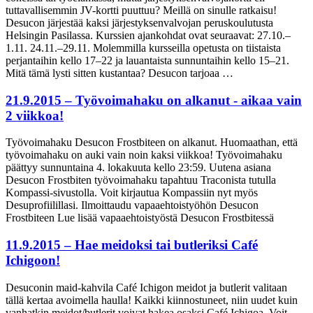
tuttavallisemmin JV-kortti puuttuu? Meillä on sinulle ratkaisu!
Desucon järjestää kaksi järjestyksenvalvojan peruskoulutusta
Helsingin Pasilassa. Kurssien ajankohdat ovat seuraavat: 27.10.–
1.11. 24.11.–29.11. Molemmilla kursseilla opetusta on tiistaista
perjantaihin kello 17–22 ja lauantaista sunnuntaihin kello 15–21.
Mitä tämä lysti sitten kustantaa? Desucon tarjoaa …
21.9.2015 – Työvoimahaku on alkanut - aikaa vain
2 viikkoa!
Työvoimahaku Desucon Frostbiteen on alkanut. Huomaathan, että
työvoimahaku on auki vain noin kaksi viikkoa! Työvoimahaku
päättyy sunnuntaina 4. lokakuuta kello 23:59. Uutena asiana
Desucon Frostbiten työvoimahaku tapahtuu Traconista tutulla
Kompassi-sivustolla. Voit kirjautua Kompassiin nyt myös
Desuprofiilillasi. Ilmoittaudu vapaaehtoistyöhön Desucon
Frostbiteen Lue lisää vapaaehtoistyöstä Desucon Frostbitessä
11.9.2015 – Hae meidoksi tai butleriksi Café
Ichigoon!
Desuconin maid-kahvila Café Ichigon meidot ja butlerit valitaan
tällä kertaa avoimella haulla! Kaikki kiinnostuneet, niin uudet kuin
vanhatkin meidot/butlerit voivat hakea osaksi Café Ichigoa. Voit