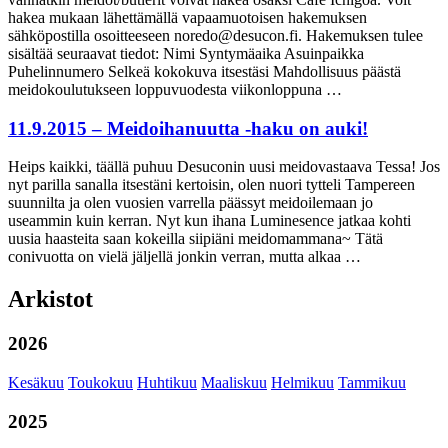
hakea mukaan lähettämällä vapaamuotoisen hakemuksen
sähköpostilla osoitteeseen noredo@desucon.fi. Hakemuksen tulee
sisältää seuraavat tiedot: Nimi Syntymäaika Asuinpaikka
Puhelinnumero Selkeä kokokuva itsestäsi Mahdollisuus päästä
meidokoulutukseen loppuvuodesta viikonloppuna …
11.9.2015 – Meidoihanuutta -haku on auki!
Heips kaikki, täällä puhuu Desuconin uusi meidovastaava Tessa! Jos
nyt parilla sanalla itsestäni kertoisin, olen nuori tytteli Tampereen
suunnilta ja olen vuosien varrella päässyt meidoilemaan jo
useammin kuin kerran. Nyt kun ihana Luminesence jatkaa kohti
uusia haasteita saan kokeilla siipiäni meidomammana~ Tätä
conivuotta on vielä jäljellä jonkin verran, mutta alkaa …
Arkistot
2026
Kesäkuu
Toukokuu
Huhtikuu
Maaliskuu
Helmikuu
Tammikuu
2025