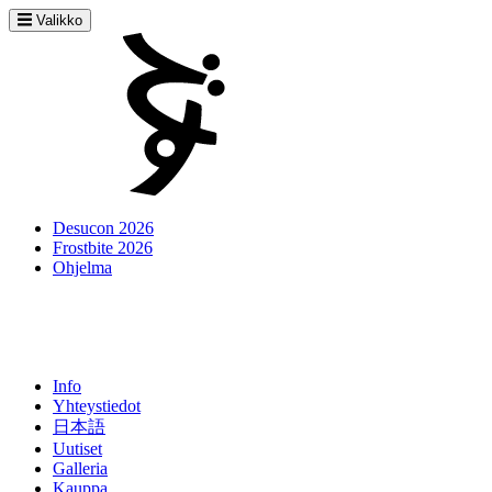
Valikko
Desucon 2026
Frostbite 2026
Ohjelma
Info
Yhteystiedot
日本語
Uutiset
Galleria
Kauppa