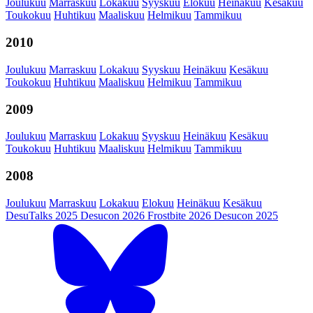
Joulukuu
Marraskuu
Lokakuu
Syyskuu
Elokuu
Heinäkuu
Kesäkuu
Toukokuu
Huhtikuu
Maaliskuu
Helmikuu
Tammikuu
2010
Joulukuu
Marraskuu
Lokakuu
Syyskuu
Heinäkuu
Kesäkuu
Toukokuu
Huhtikuu
Maaliskuu
Helmikuu
Tammikuu
2009
Joulukuu
Marraskuu
Lokakuu
Syyskuu
Heinäkuu
Kesäkuu
Toukokuu
Huhtikuu
Maaliskuu
Helmikuu
Tammikuu
2008
Joulukuu
Marraskuu
Lokakuu
Elokuu
Heinäkuu
Kesäkuu
DesuTalks 2025
Desucon 2026
Frostbite 2026
Desucon 2025