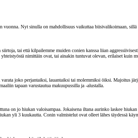
vuonna. Nyt sinulla on mahdollisuus vaikuttaa biisivalikoimaan, sillä 
a siirtoja, tai että kilpailemme muiden conien kanssa liian aggressiivise
eistyöstä nimittäin ovat, tai ainakin tuntuvat olevan, erilaiset kuin mu
arata joko perjantaiksi, lauantaiksi tai molemmiksi öiksi. Majoitus jär
maaliin tapaan varustautua makuupussilla ja -alustalla.
rattuna on jo hiukan valoisampaa. Jokaisena iltana aurinko laskee hi
kan yli 3 kuukautta. Conin valmistelut ovat olleet lähes täydessä kä