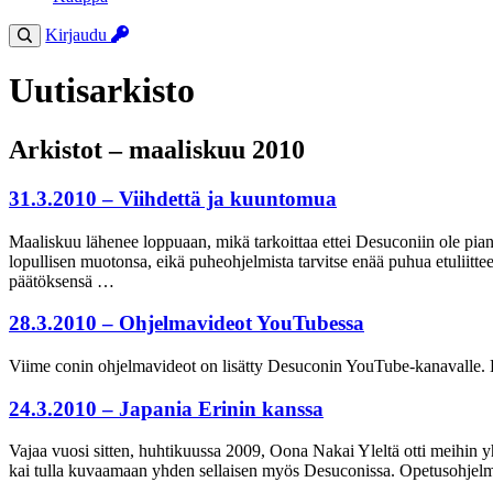
Kirjaudu
Uutisarkisto
Arkistot – maaliskuu 2010
31.3.2010 – Viihdettä ja kuuntomua
Maaliskuu lähenee loppuaan, mikä tarkoittaa ettei Desuconiin ole pian
lopullisen muotonsa, eikä puheohjelmista tarvitse enää puhua etuliittee
päätöksensä …
28.3.2010 – Ohjelmavideot YouTubessa
Viime conin ohjelmavideot on lisätty Desuconin YouTube-kanavalle. Lin
24.3.2010 – Japania Erinin kanssa
Vajaa vuosi sitten, huhtikuussa 2009, Oona Nakai Yleltä otti meihin yht
kai tulla kuvaamaan yhden sellaisen myös Desuconissa. Opetusohjelman