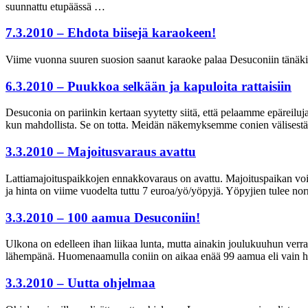
suunnattu etupäässä …
7.3.2010 – Ehdota biisejä karaokeen!
Viime vuonna suuren suosion saanut karaoke palaa Desuconiin tänäkin 
6.3.2010 – Puukkoa selkään ja kapuloita rattaisiin
Desuconia on pariinkin kertaan syytetty siitä, että pelaamme epäreiluj
kun mahdollista. Se on totta. Meidän näkemyksemme conien välisestä yht
3.3.2010 – Majoitusvaraus avattu
Lattiamajoituspaikkojen ennakkovaraus on avattu. Majoituspaikan voi v
ja hinta on viime vuodelta tuttu 7 euroa/yö/yöpyjä. Yöpyjien tulee nor
3.3.2010 – 100 aamua Desuconiin!
Ulkona on edelleen ihan liikaa lunta, mutta ainakin joulukuuhun ver
lähempänä. Huomenaamulla coniin on aikaa enää 99 aamua eli vain hiu
3.3.2010 – Uutta ohjelmaa