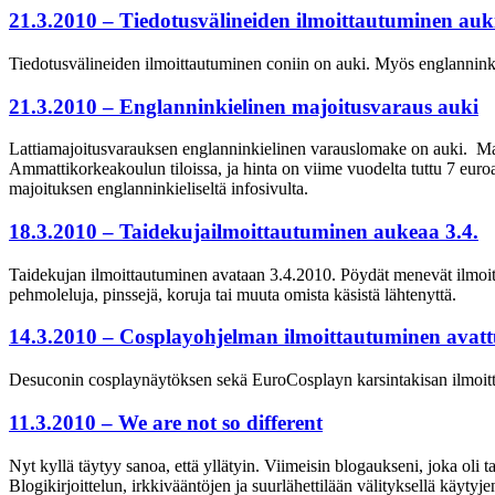
21.3.2010 – Tiedotusvälineiden ilmoittautuminen auk
Tiedotusvälineiden ilmoittautuminen coniin on auki. Myös englanninkie
21.3.2010 – Englanninkielinen majoitusvaraus auki
Lattiamajoitusvarauksen englanninkielinen varauslomake on auki. Majoi
Ammattikorkeakoulun tiloissa, ja hinta on viime vuodelta tuttu 7 euroa
majoituksen englanninkieliseltä infosivulta.
18.3.2010 – Taidekujailmoittautuminen aukeaa 3.4.
Taidekujan ilmoittautuminen avataan 3.4.2010. Pöydät menevät ilmoitta
pehmoleluja, pinssejä, koruja tai muuta omista käsistä lähtenyttä.
14.3.2010 – Cosplayohjelman ilmoittautuminen avat
Desuconin cosplaynäytöksen sekä EuroCosplayn karsintakisan ilmoitta
11.3.2010 – We are not so different
Nyt kyllä täytyy sanoa, että yllätyin. Viimeisin blogaukseni, joka oli ta
Blogikirjoittelun, irkkivääntöjen ja suurlähettilään välityksellä käytyj