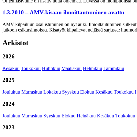
Ohjelmasivuille on lisätty uutta ohjelmaa. Luvassa on monipuolista 
1.3.2010 – AMV-kisaan ilmoittautuminen avattu
AMV-kilpailuun osallistuminen on nyt auki. Ilmoittautuminen sulkeutuu 
jatkoon esikarsinnoissa. Kisatyöt kilpailevat neljässä sarjassa: huumor
Arkistot
2026
Kesäkuu
Toukokuu
Huhtikuu
Maaliskuu
Helmikuu
Tammikuu
2025
Joulukuu
Marraskuu
Lokakuu
Syyskuu
Elokuu
Kesäkuu
Toukokuu
2024
Joulukuu
Marraskuu
Syyskuu
Elokuu
Heinäkuu
Kesäkuu
Toukokuu
2023