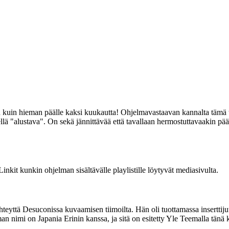
 kuin hieman päälle kaksi kuukautta! Ohjelmavastaavan kannalta tämä ta
llä "alustava". On sekä jännittävää että tavallaan hermostuttavaakin pää
kit kunkin ohjelman sisältävälle playlistille löytyvät mediasivulta.
eyttä Desuconissa kuvaamisen tiimoilta. Hän oli tuottamassa inserttijuttu
 nimi on Japania Erinin kanssa, ja sitä on esitetty Yle Teemalla tänä 