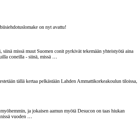
biisiehdotuslomake on nyt avattu!
sti, siinä missä muut Suomen conit pyrkivät tekemään yhteistyötä aina
illa coneilla - siinä, missä …
jestetään tällä kertaa pelkästään Lahden Ammattikorkeakoulun tiloissa,
ukan myöhemmin, ja jokaisen aamun myötä Desucon on taas hiukan
ynnissä vuoden …