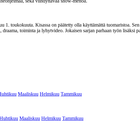
puheohjelmaa, sekä viihdyttävää show-menoa.
1. toukokuuta. Kisassa on päätetty olla käyttämättä tuomaristoa. Sen si
i, draama, toiminta ja lyhytvideo. Jokaisen sarjan parhaan työn lisäksi p
Huhtikuu
Maaliskuu
Helmikuu
Tammikuu
Huhtikuu
Maaliskuu
Helmikuu
Tammikuu