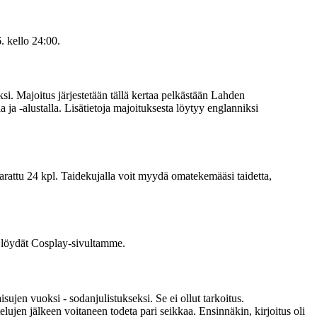
. kello 24:00.
i. Majoitus järjestetään tällä kertaa pelkästään Lahden
ja -alustalla. Lisätietoja majoituksesta löytyy englanniksi
arattu 24 kpl. Taidekujalla voit myydä omatekemääsi taidetta,
t löydät Cosplay-sivultamme.
isujen vuoksi - sodanjulistukseksi. Se ei ollut tarkoitus.
elujen jälkeen voitaneen todeta pari seikkaa. Ensinnäkin, kirjoitus oli