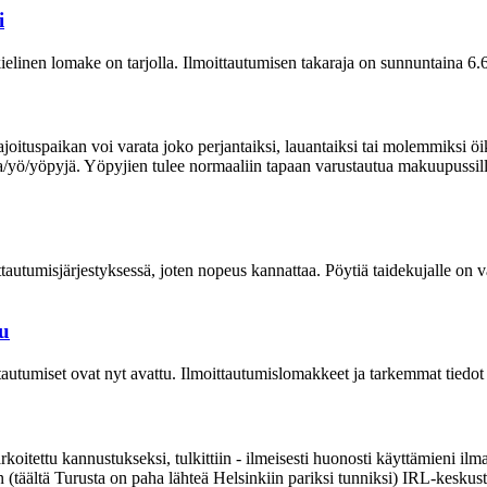
i
linen lomake on tarjolla. Ilmoittautumisen takaraja on sunnuntaina 6.6
tuspaikan voi varata joko perjantaiksi, lauantaiksi tai molemmiksi öiks
/yö/yöpyjä. Yöpyjien tulee normaaliin tapaan varustautua makuupussilla 
utumisjärjestyksessä, joten nopeus kannattaa. Pöytiä taidekujalle on v
tu
utumiset ovat nyt avattu. Ilmoittautumislomakkeet ja tarkemmat tiedo
rkoitettu kannustukseksi, tulkittiin - ilmeisesti huonosti käyttämieni ilma
en (täältä Turusta on paha lähteä Helsinkiin pariksi tunniksi) IRL-keskust