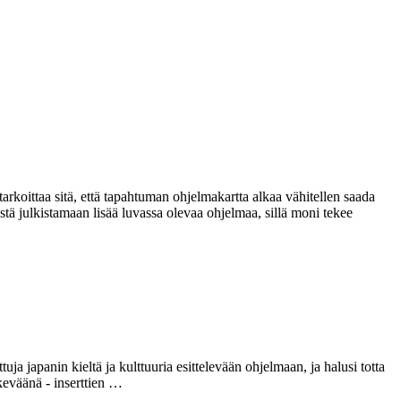
rkoittaa sitä, että tapahtuman ohjelmakartta alkaa vähitellen saada
stä julkistamaan lisää luvassa olevaa ohjelmaa, sillä moni tekee
ja japanin kieltä ja kulttuuria esittelevään ohjelmaan, ja halusi totta
keväänä - inserttien …