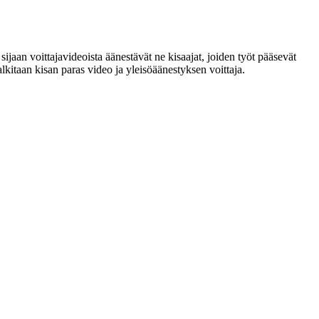
jaan voittajavideoista äänestävät ne kisaajat, joiden työt pääsevät
alkitaan kisan paras video ja yleisöäänestyksen voittaja.