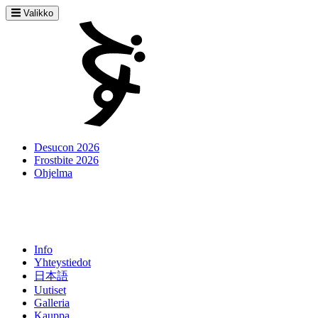
Valikko
Desucon 2026
Frostbite 2026
Ohjelma
Info
Yhteystiedot
日本語
Uutiset
Galleria
Kauppa