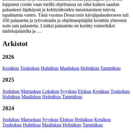
loppunut coniin vaan meillä ohjelmassa on ollut kaiken saadun
palautteen läpikäynti ja kehityideoiden tunnistaminen tulevia
tapahtumia varten. Tänä vuonna Desuconin kävijäpalautteeseen tuli
450 palautetta ja työvoimalta ja ohjelmanpitäjiltä kerättiin yhteensä
noin sata palautetta. Lisäksi palautetta on kerätty esimerkiksi
taidekujalaisilta ja …
Arkistot
2026
Kesäkuu
Toukokuu
Huhtikuu
Maaliskuu
Helmikuu
Tammikuu
2025
Joulukuu
Marraskuu
Lokakuu
Syyskuu
Elokuu
Kesäkuu
Toukokuu
Huhtikuu
Maaliskuu
Helmikuu
Tammikuu
2024
Joulukuu
Marraskuu
Syyskuu
Elokuu
Heinäkuu
Kesäkuu
Toukokuu
Huhtikuu
Maaliskuu
Helmikuu
Tammikuu