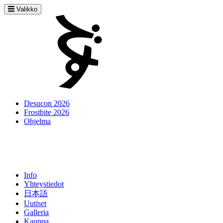
Valikko
Desucon 2026
Frostbite 2026
Ohjelma
Info
Yhteystiedot
日本語
Uutiset
Galleria
Kauppa