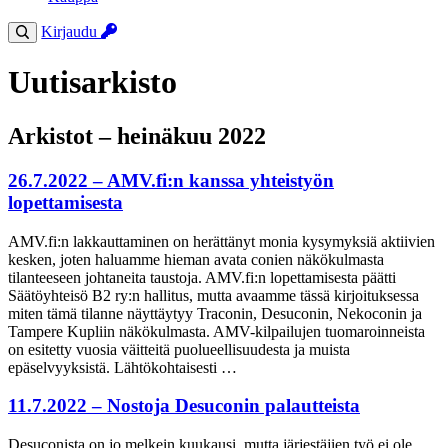
Kirjaudu
Uutisarkisto
Arkistot – heinäkuu 2022
26.7.2022 – AMV.fi:n kanssa yhteistyön
lopettamisesta
AMV.fi:n lakkauttaminen on herättänyt monia kysymyksiä aktiivien
kesken, joten haluamme hieman avata conien näkökulmasta
tilanteeseen johtaneita taustoja. AMV.fi:n lopettamisesta päätti
Säätöyhteisö B2 ry:n hallitus, mutta avaamme tässä kirjoituksessa
miten tämä tilanne näyttäytyy Traconin, Desuconin, Nekoconin ja
Tampere Kupliin näkökulmasta. AMV-kilpailujen tuomaroinneista
on esitetty vuosia väitteitä puolueellisuudesta ja muista
epäselvyyksistä. Lähtökohtaisesti …
11.7.2022 – Nostoja Desuconin palautteista
Desuconista on jo melkein kuukausi, mutta järjestäjien työ ei ole